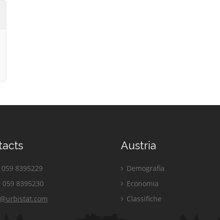
tacts
Austria
059 8395229
Demografia
 059 8395230
Economia
o@urbistat.com
Classifiche