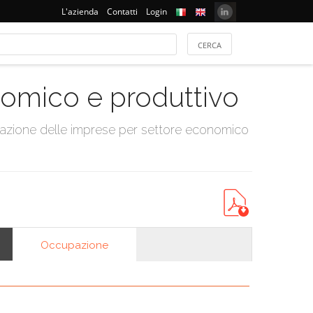
L'azienda
Contatti
Login
onomico e produttivo
tazione delle imprese per settore economico
Occupazione