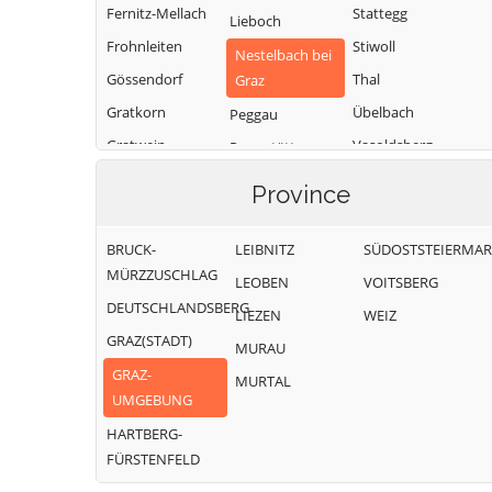
Fernitz-Mellach
Stattegg
Lieboch
Frohnleiten
Stiwoll
Nestelbach bei
Gössendorf
Thal
Graz
Gratkorn
Übelbach
Peggau
Gratwein-
Vasoldsberg
Premstätten
Straßengel
Weinitzen
Raaba-Grambach
Province
Hart bei Graz
Werndorf
Sankt
Haselsdorf-
Bartholomä
Wundschuh
BRUCK-
LEIBNITZ
SÜDOSTSTEIERMA
Tobelbad
Sankt Marein bei
MÜRZZUSCHLAG
LEOBEN
VOITSBERG
Hausmannstätten
Graz
DEUTSCHLANDSBERG
LIEZEN
WEIZ
GRAZ(STADT)
MURAU
GRAZ-
MURTAL
UMGEBUNG
HARTBERG-
FÜRSTENFELD