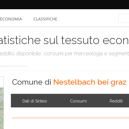
ECONOMIA
CLASSIFICHE
atistiche sul tessuto ec
, reddito disponibile, consumi per merceologia e segmen
stelbach bei Graz
Comune di
Nestelbach bei graz
Dati di Sintesi
Consumi
Redditi