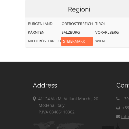
Regioni
BURGENLAND
OBERÖSTERREICH
TIROL
KÄRNTEN
SALZBURG
VORARLBERG
NIEDERÖSTERREICH
WIEN
STEIERMARK
Address
Con
41124 Via M. Vellani Marchi, 20
+39 
Modena, Italy
+39
P.IVA 03466110362
inf