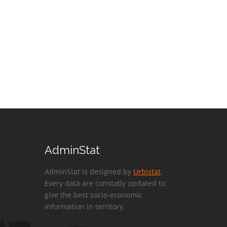
AdminStat
AdminStat is designed by
Urbistat
.
Every data are constatly updated to
give the best socio-economic
information in territory.