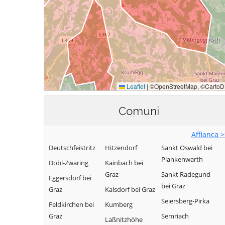
Comuni
Affianca 
Deutschfeistritz
Hitzendorf
Sankt Oswald bei
Plankenwarth
Dobl-Zwaring
Kainbach bei
Graz
Sankt Radegund
Eggersdorf bei
bei Graz
Graz
Kalsdorf bei Graz
Seiersberg-Pirka
Feldkirchen bei
Kumberg
Graz
Semriach
Laßnitzhöhe