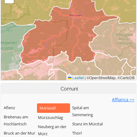
Comuni
Affianca >>
Aflenz
Spital am
Mariazell
Semmering
Breitenau am
Mürzzuschlag
Hochlantsch
Stanz im Mürztal
Neuberg an der
Bruck an der Mur
Thörl
Mürz