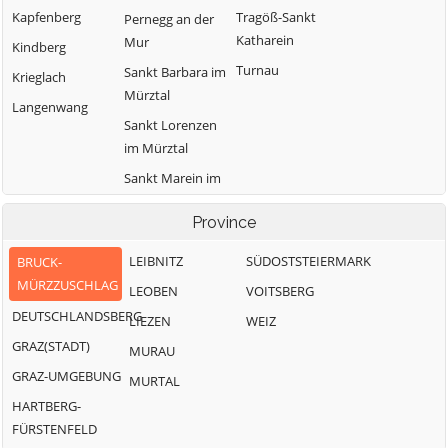
Kapfenberg
Tragöß-Sankt
Pernegg an der
Katharein
Mur
Kindberg
Turnau
Sankt Barbara im
Krieglach
Mürztal
Langenwang
Sankt Lorenzen
im Mürztal
Sankt Marein im
Mürztal
Province
LEIBNITZ
SÜDOSTSTEIERMARK
BRUCK-
MÜRZZUSCHLAG
LEOBEN
VOITSBERG
DEUTSCHLANDSBERG
LIEZEN
WEIZ
GRAZ(STADT)
MURAU
GRAZ-UMGEBUNG
MURTAL
HARTBERG-
FÜRSTENFELD