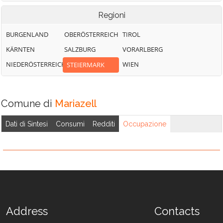
Regioni
BURGENLAND
OBERÖSTERREICH
TIROL
KÄRNTEN
SALZBURG
VORARLBERG
NIEDERÖSTERREICH
WIEN
STEIERMARK
Comune di
Mariazell
Dati di Sintesi
Consumi
Redditi
Occupazione
Address
Contacts