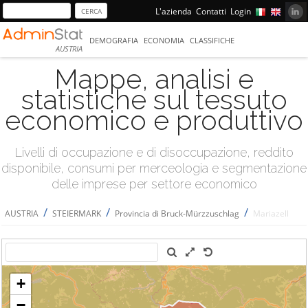
L'azienda
Contatti
Login
DEMOGRAFIA
ECONOMIA
CLASSIFICHE
AUSTRIA
Mappe, analisi e
statistiche sul tessuto
economico e produttivo
Livelli di occupazione e di disoccupazione, reddito
disponibile, consumi per merceologia e segmentazione
delle imprese per settore economico
/
/
/
AUSTRIA
STEIERMARK
Provincia di Bruck-Mürzzuschlag
Mariazell