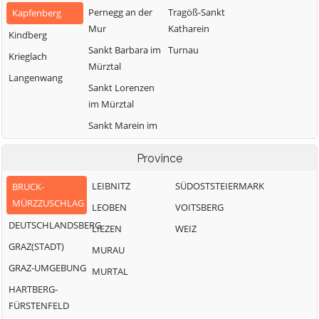
Pernegg an der
Tragöß-Sankt
Kapfenberg
Mur
Katharein
Kindberg
Sankt Barbara im
Turnau
Krieglach
Mürztal
Langenwang
Sankt Lorenzen
im Mürztal
Sankt Marein im
Mürztal
Province
LEIBNITZ
SÜDOSTSTEIERMARK
BRUCK-
MÜRZZUSCHLAG
LEOBEN
VOITSBERG
DEUTSCHLANDSBERG
LIEZEN
WEIZ
GRAZ(STADT)
MURAU
GRAZ-UMGEBUNG
MURTAL
HARTBERG-
FÜRSTENFELD