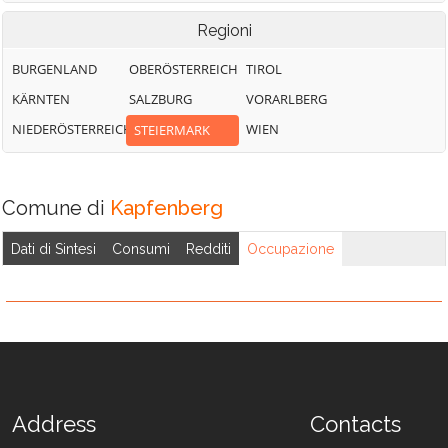
Regioni
BURGENLAND
OBERÖSTERREICH
TIROL
KÄRNTEN
SALZBURG
VORARLBERG
NIEDERÖSTERREICH
WIEN
STEIERMARK
Comune di
Kapfenberg
Dati di Sintesi
Consumi
Redditi
Occupazione
Address
Contacts