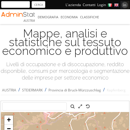
L'azienda
Contatti
Login
DEMOGRAFIA
ECONOMIA
CLASSIFICHE
AUSTRIA
Mappe, analisi e
statistiche sul tessuto
economico e produttivo
Livelli di occupazione e di disoccupazione, reddito
disponibile, consumi per merceologia e segmentazione
delle imprese per settore economico
/
/
/
AUSTRIA
STEIERMARK
Provincia di Bruck-Mürzzuschlag
Kapfenberg