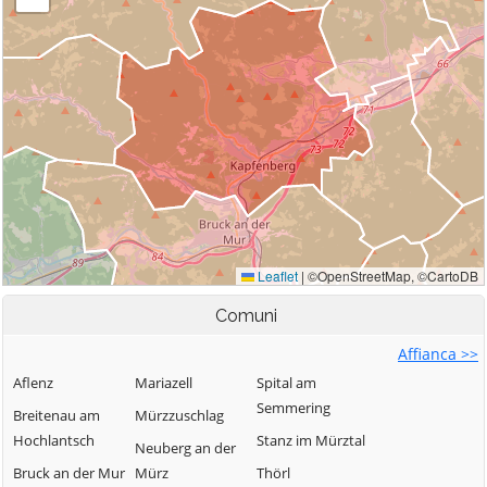
Comuni
Affianca >>
Aflenz
Mariazell
Spital am
Semmering
Breitenau am
Mürzzuschlag
Hochlantsch
Stanz im Mürztal
Neuberg an der
Bruck an der Mur
Mürz
Thörl