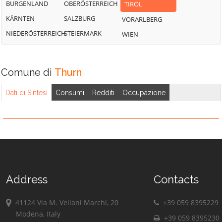
BURGENLAND
OBERÖSTERREICH
TIROL
KÄRNTEN
SALZBURG
VORARLBERG
NIEDERÖSTERREICH
STEIERMARK
WIEN
Comune di
Thurn
Dati di Sintesi
Consumi
Redditi
Occupazione
Address
Contacts
41124 Via M. Vellani Marchi, 20
+39 059 8395229
Modena, Italy
+39 059 8395230