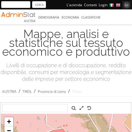
L'azienda
Contatti
Login
DEMOGRAFIA
ECONOMIA
CLASSIFICHE
AUSTRIA
Mappe, analisi e
statistiche sul tessuto
economico e produttivo
Livelli di occupazione e di disoccupazione, reddito
disponibile, consumi per merceologia e segmentazione
delle imprese per settore economico
/
/
/
AUSTRIA
TIROL
Provincia di Lienz
Thurn