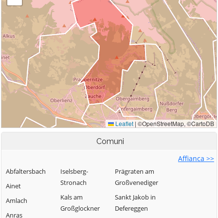
Comuni
Affianca >>
Abfaltersbach
Iselsberg-
Prägraten am
Stronach
Großvenediger
Ainet
Kals am
Sankt Jakob in
Amlach
Großglockner
Defereggen
Anras