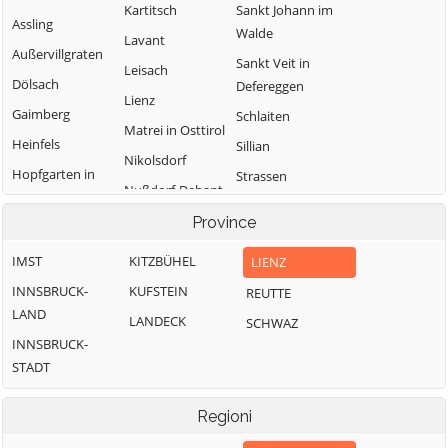
Kartitsch
Sankt Johann im
Assling
Walde
Lavant
Außervillgraten
Sankt Veit in
Leisach
Dölsach
Defereggen
Lienz
Gaimberg
Schlaiten
Matrei in Osttirol
Heinfels
Sillian
Nikolsdorf
Hopfgarten in
Strassen
Nußdorf-Debant
Defereggen
Thurn
Oberlienz
Province
Innervillgraten
Tristach
Obertilliach
IMST
KITZBÜHEL
LIENZ
Untertilliach
INNSBRUCK-
KUFSTEIN
REUTTE
Virgen
LAND
LANDECK
SCHWAZ
INNSBRUCK-
STADT
Regioni