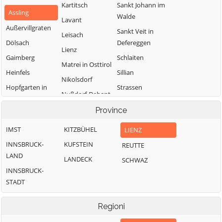
Kartitsch
Sankt Johann im
Assling
Walde
Lavant
Außervillgraten
Sankt Veit in
Leisach
Dölsach
Defereggen
Lienz
Gaimberg
Schlaiten
Matrei in Osttirol
Heinfels
Sillian
Nikolsdorf
Hopfgarten in
Strassen
Nußdorf-Debant
Defereggen
Thurn
Oberlienz
Province
Innervillgraten
Tristach
Obertilliach
IMST
KITZBÜHEL
LIENZ
Untertilliach
INNSBRUCK-
KUFSTEIN
REUTTE
Virgen
LAND
LANDECK
SCHWAZ
INNSBRUCK-
STADT
Regioni