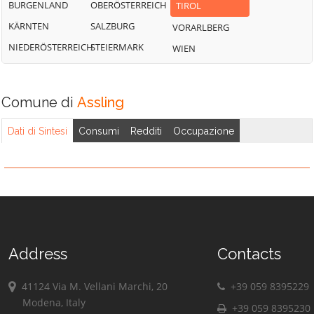
BURGENLAND
OBERÖSTERREICH
TIROL
KÄRNTEN
SALZBURG
VORARLBERG
NIEDERÖSTERREICH
STEIERMARK
WIEN
Comune di
Assling
Dati di Sintesi
Consumi
Redditi
Occupazione
Address
Contacts
41124 Via M. Vellani Marchi, 20
+39 059 8395229
Modena, Italy
+39 059 8395230