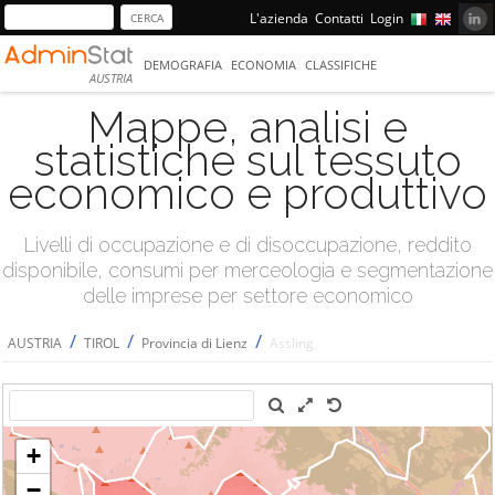
L'azienda
Contatti
Login
DEMOGRAFIA
ECONOMIA
CLASSIFICHE
AUSTRIA
Mappe, analisi e
statistiche sul tessuto
economico e produttivo
Livelli di occupazione e di disoccupazione, reddito
disponibile, consumi per merceologia e segmentazione
delle imprese per settore economico
/
/
/
AUSTRIA
TIROL
Provincia di Lienz
Assling