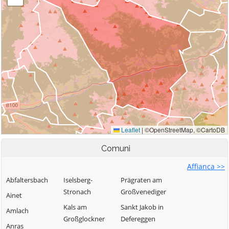
Comuni
Affianca >>
Abfaltersbach
Iselsberg-
Prägraten am
Stronach
Großvenediger
Ainet
Kals am
Sankt Jakob in
Amlach
Großglockner
Defereggen
Anras