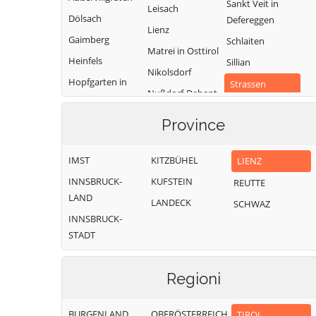
Sankt Veit in
Leisach
Dölsach
Defereggen
Lienz
Gaimberg
Schlaiten
Matrei in Osttirol
Heinfels
Sillian
Nikolsdorf
Hopfgarten in
Strassen
Nußdorf-Debant
Defereggen
Thurn
Oberlienz
Innervillgraten
Province
Tristach
Obertilliach
Untertilliach
IMST
KITZBÜHEL
LIENZ
Virgen
INNSBRUCK-
KUFSTEIN
REUTTE
LAND
LANDECK
SCHWAZ
INNSBRUCK-
STADT
Regioni
BURGENLAND
OBERÖSTERREICH
TIROL