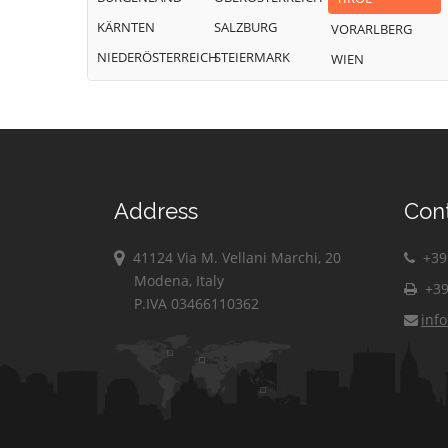
KÄRNTEN
SALZBURG
VORARLBERG
NIEDERÖSTERREICH
STEIERMARK
WIEN
Address
Con
41124 Via M. Vellani Marchi, 20
+39 
Modena, Italy
+39
P.IVA 03466110362
inf