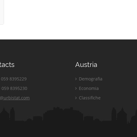
tacts
Austria
059 8395229
Demografia
 059 8395230
Economia
o@urbistat.com
Classifiche