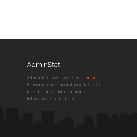
AdminStat
AdminStat is designed by
Urbistat
.
Every data are constatly updated to
give the best socio-economic
information in territory.