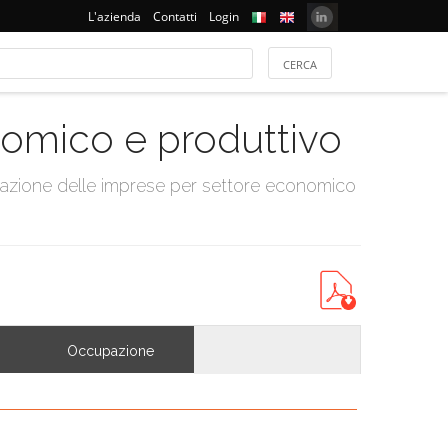
L'azienda
Contatti
Login
onomico e produttivo
tazione delle imprese per settore economico
Occupazione