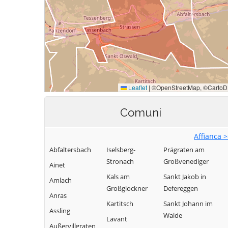
Comuni
Affianca 
Abfaltersbach
Iselsberg-
Prägraten am
Stronach
Großvenediger
Ainet
Kals am
Sankt Jakob in
Amlach
Großglockner
Defereggen
Anras
Kartitsch
Sankt Johann im
Assling
Walde
Lavant
Außervillgraten