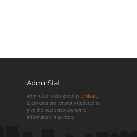
AdminStat
AdminStat is designed by
Urbistat
.
Every data are constatly updated to
give the best socio-economic
information in territory.