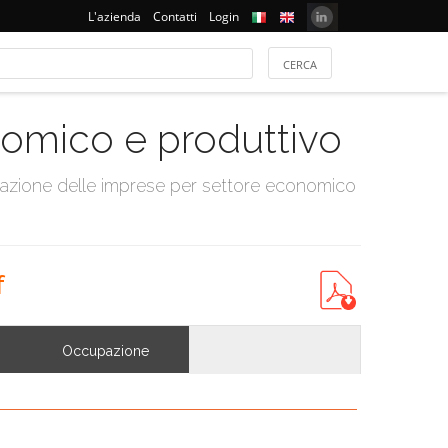
L'azienda
Contatti
Login
onomico e produttivo
tazione delle imprese per settore economico
f
Occupazione