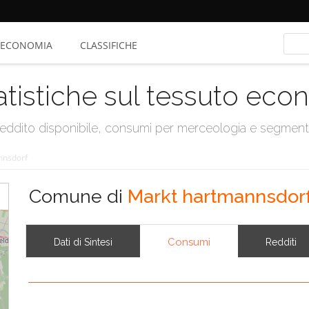
ECONOMIA
CLASSIFICHE
atistiche sul tessuto ec
, reddito disponibile, consumi per merceologia e segmen
nnsdorf
Comune di
Markt hartmannsdor
Consumi
Dati di Sintesi
Redditi