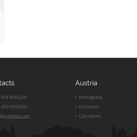
tacts
Austria
059 8395229
Demografia
 059 8395230
Economia
o@urbistat.com
Classifiche