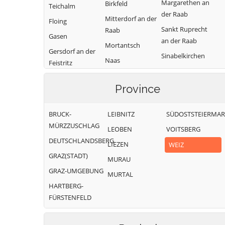
Margarethen an
Birkfeld
Teichalm
der Raab
Mitterdorf an der
Floing
Sankt Ruprecht
Raab
Gasen
an der Raab
Mortantsch
Gersdorf an der
Sinabelkirchen
Naas
Feistritz
Strallegg
Passail
Gleisdorf
Thannhausen
Province
Pischelsdorf am
Gutenberg-
Weiz
Kulm
Stenzengreith
BRUCK-
LEIBNITZ
SÜDOSTSTEIERMA
Puch bei Weiz
Hofstätten an
MÜRZZUSCHLAG
LEOBEN
VOITSBERG
der Raab
Ratten
DEUTSCHLANDSBERG
LIEZEN
WEIZ
GRAZ(STADT)
MURAU
GRAZ-UMGEBUNG
MURTAL
HARTBERG-
FÜRSTENFELD