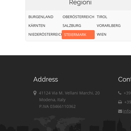
Regioni
BURGENLAND
OBERÖSTERREICH
TIROL
KÄRNTEN
SALZBURG
VORARLBERG
NIEDERÖSTERREICH
WIEN
STEIERMARK
Address
Con
41124 Via M. Vellani Marchi, 20
+39 
Modena, Italy
+39
P.IVA 03466110362
inf