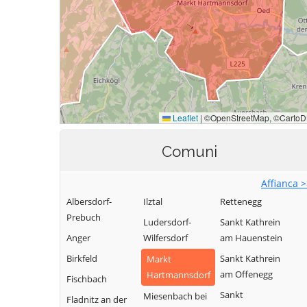
Comuni
Affianca 
Albersdorf-
Ilztal
Rettenegg
Prebuch
Ludersdorf-
Sankt Kathrein
Anger
Wilfersdorf
am Hauenstein
Birkfeld
Sankt Kathrein
Markt
am Offenegg
Hartmannsdorf
Fischbach
Sankt
Miesenbach bei
Fladnitz an der