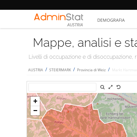
DEMOGRAFIA
AUSTRIA
Mappe, analisi e st
Livelli di occupazione e di disoccupazione
/
/
/
AUSTRIA
STEIERMARK
Provincia di Weiz
Markt Hartma