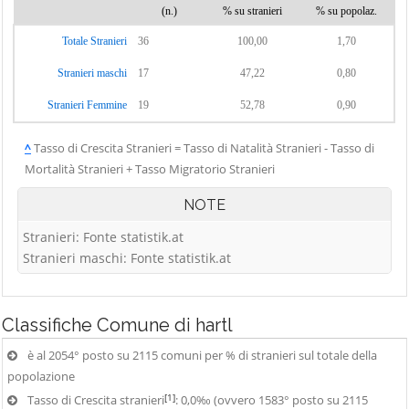
(n.)
% su stranieri
% su popolaz.
Totale Stranieri
36
100,00
1,70
Stranieri maschi
17
47,22
0,80
Stranieri Femmine
19
52,78
0,90
^
Tasso di Crescita Stranieri = Tasso di Natalità Stranieri - Tasso di
Mortalità Stranieri + Tasso Migratorio Stranieri
NOTE
Stranieri: Fonte statistik.at
Stranieri maschi: Fonte statistik.at
Classifiche
Comune di hartl
è al 2054° posto su 2115 comuni per % di stranieri sul totale della
popolazione
[1]
Tasso di Crescita stranieri
: 0,0‰ (ovvero 1583° posto su 2115