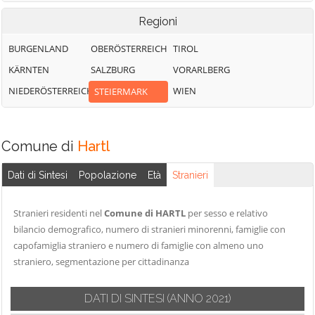
Regioni
BURGENLAND
OBERÖSTERREICH
TIROL
KÄRNTEN
SALZBURG
VORARLBERG
NIEDERÖSTERREICH
WIEN
STEIERMARK
Comune di
Hartl
Dati di Sintesi
Popolazione
Età
Stranieri
Stranieri residenti nel
Comune di HARTL
per sesso e relativo
bilancio demografico, numero di stranieri minorenni, famiglie con
capofamiglia straniero e numero di famiglie con almeno uno
straniero, segmentazione per cittadinanza
DATI DI SINTESI
(ANNO 2021)