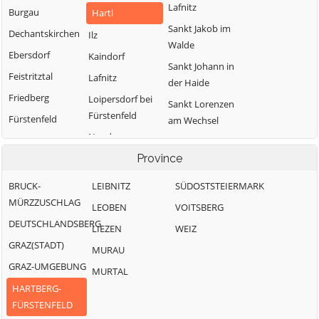
Lafnitz
Burgau
Hartl
Sankt Jakob im
Dechantskirchen
Ilz
Walde
Ebersdorf
Kaindorf
Sankt Johann in
Feistritztal
Lafnitz
der Haide
Friedberg
Loipersdorf bei
Sankt Lorenzen
Fürstenfeld
Fürstenfeld
am Wechsel
Neudau
Grafendorf bei
Schäffern
Hartberg
Ottendorf an der
Province
Söchau
Rittschein
Greinbach
Stubenberg
BRUCK-
LEIBNITZ
SÜDOSTSTEIERMARK
Pinggau
Großsteinbach
MÜRZZUSCHLAG
Vorau
LEOBEN
VOITSBERG
Pöllau
DEUTSCHLANDSBERG
Waldbach-
LIEZEN
WEIZ
Mönichwald
GRAZ(STADT)
MURAU
Wenigzell
GRAZ-UMGEBUNG
MURTAL
HARTBERG-
FÜRSTENFELD