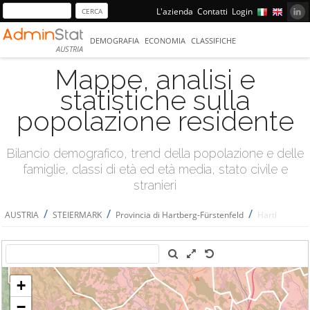
L'azienda
Contatti
Login
DEMOGRAFIA
ECONOMIA
CLASSIFICHE
AUSTRIA
Mappe, analisi e
statistiche sulla
popolazione residente
Bilancio demografico, trend della popolazione e delle
famiglie, classi di età ed età media, stato civile e
stranieri
/
/
/
AUSTRIA
STEIERMARK
Provincia di Hartberg-Fürstenfeld
Hartl