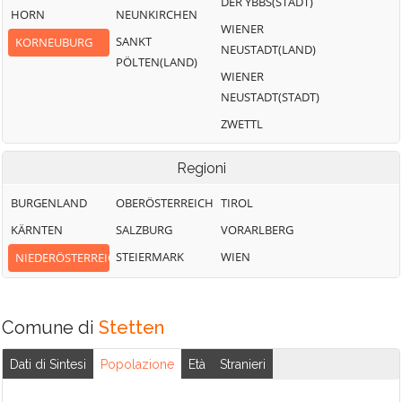
DER YBBS(STADT)
HORN
NEUNKIRCHEN
WIENER
SANKT
KORNEUBURG
NEUSTADT(LAND)
PÖLTEN(LAND)
WIENER
NEUSTADT(STADT)
ZWETTL
Regioni
BURGENLAND
OBERÖSTERREICH
TIROL
KÄRNTEN
SALZBURG
VORARLBERG
STEIERMARK
WIEN
NIEDERÖSTERREICH
Comune di
Stetten
Dati di Sintesi
Popolazione
Età
Stranieri