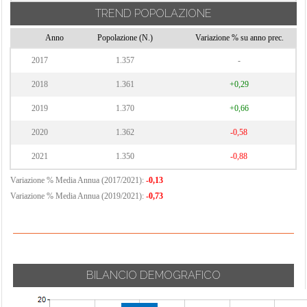
TREND POPOLAZIONE
Anno
Popolazione (N.)
Variazione % su anno prec.
2017
1.357
-
2018
1.361
+0,29
2019
1.370
+0,66
2020
1.362
-0,58
2021
1.350
-0,88
Variazione % Media Annua (2017/2021):
-0,13
Variazione % Media Annua (2019/2021):
-0,73
BILANCIO DEMOGRAFICO