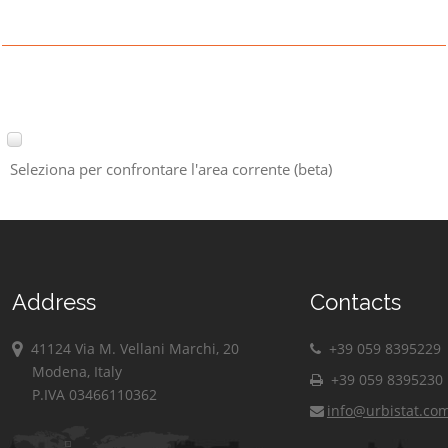
Seleziona per confrontare l'area corrente (beta)
Address
Contacts
41124 Via M. Vellani Marchi, 20
+39 059 8395229
Modena, Italy
+39 059 8395230
P.IVA 03466110362
info@urbistat.co