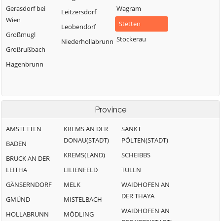
Gerasdorf bei
Wagram
Leitzersdorf
Wien
Stetten
Leobendorf
Großmugl
Stockerau
Niederhollabrunn
Großrußbach
Hagenbrunn
Province
AMSTETTEN
KREMS AN DER
SANKT
DONAU(STADT)
PÖLTEN(STADT)
BADEN
KREMS(LAND)
SCHEIBBS
BRUCK AN DER
LEITHA
LILIENFELD
TULLN
GÄNSERNDORF
MELK
WAIDHOFEN AN
DER THAYA
GMÜND
MISTELBACH
WAIDHOFEN AN
HOLLABRUNN
MÖDLING