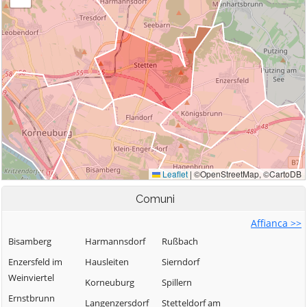
Comuni
Affianca >>
Bisamberg
Harmannsdorf
Rußbach
Enzersfeld im
Hausleiten
Sierndorf
Weinviertel
Korneuburg
Spillern
Ernstbrunn
Langenzersdorf
Stetteldorf am