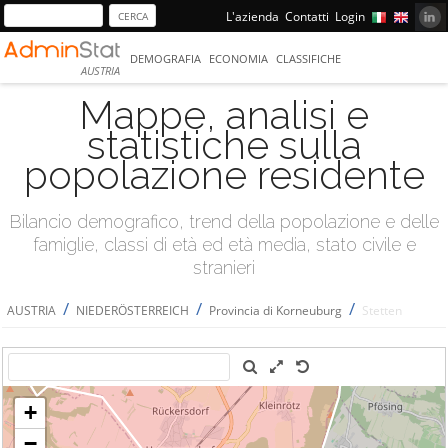
L'azienda
Contatti
Login
DEMOGRAFIA
ECONOMIA
CLASSIFICHE
AUSTRIA
Mappe, analisi e
statistiche sulla
popolazione residente
Bilancio demografico, trend della popolazione e delle
famiglie, classi di età ed età media, stato civile e
stranieri
/
/
/
AUSTRIA
NIEDERÖSTERREICH
Provincia di Korneuburg
Stetten