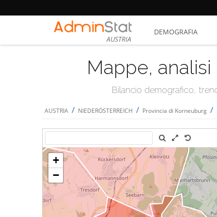
DEMOGRAFIA
AUSTRIA
Mappe, analisi 
Bilancio demografico, trend 
/
/
/
AUSTRIA
NIEDERÖSTERREICH
Provincia di Korneuburg