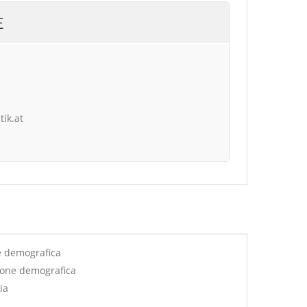
E
tik.at
e demografica
ione demografica
ia