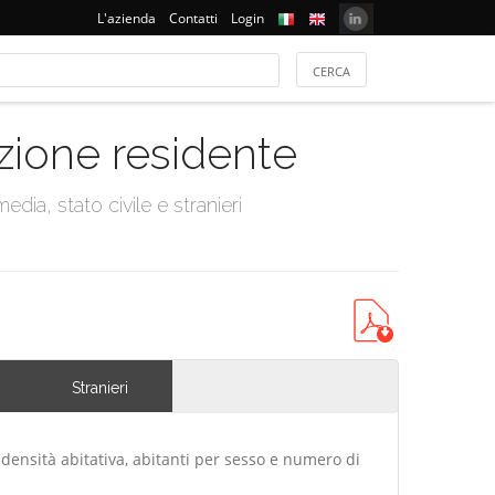
L'azienda
Contatti
Login
azione residente
dia, stato civile e stranieri
Stranieri
 densità abitativa, abitanti per sesso e numero di