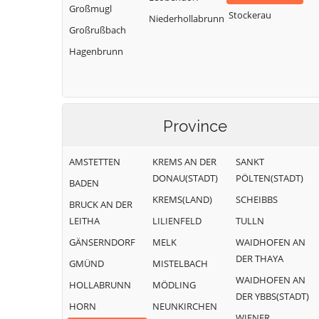
Großmugl
Stockerau
Niederhollabrunn
Großrußbach
Hagenbrunn
Province
AMSTETTEN
KREMS AN DER
SANKT
DONAU(STADT)
PÖLTEN(STADT)
BADEN
KREMS(LAND)
SCHEIBBS
BRUCK AN DER
LEITHA
LILIENFELD
TULLN
GÄNSERNDORF
MELK
WAIDHOFEN AN
DER THAYA
GMÜND
MISTELBACH
WAIDHOFEN AN
HOLLABRUNN
MÖDLING
DER YBBS(STADT)
HORN
NEUNKIRCHEN
WIENER