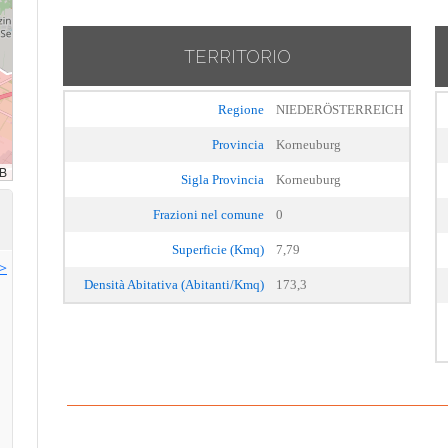
TERRITORIO
Regione
NIEDERÖSTERREICH
Provincia
Korneuburg
Sigla Provincia
Korneuburg
Frazioni nel comune
0
Superficie (Kmq)
7,79
>>
Densità Abitativa (Abitanti/Kmq)
173,3