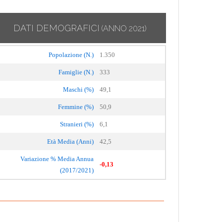
DATI DEMOGRAFICI
(ANNO 2021)
Popolazione (N.)
1.350
Famiglie (N.)
333
Maschi (%)
49,1
Femmine (%)
50,9
Stranieri (%)
6,1
Età Media (Anni)
42,5
Variazione % Media Annua
-0,13
(2017/2021)