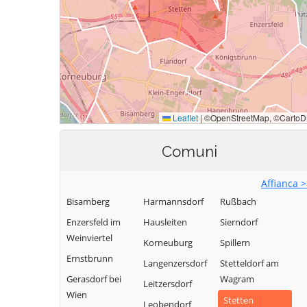
Comuni
Affianca 
Bisamberg
Harmannsdorf
Rußbach
Enzersfeld im
Hausleiten
Sierndorf
Weinviertel
Korneuburg
Spillern
Ernstbrunn
Langenzersdorf
Stetteldorf am
Gerasdorf bei
Wagram
Leitzersdorf
Wien
Stetten
Leobendorf