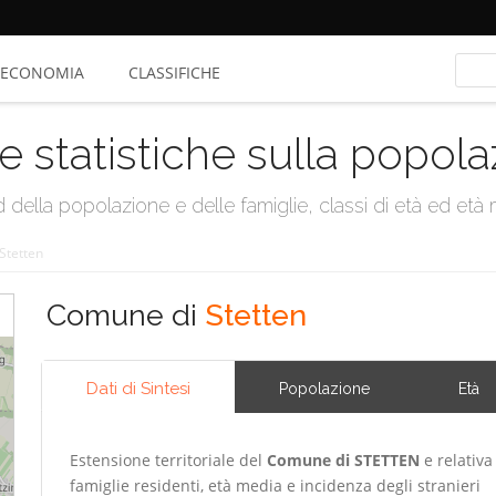
ECONOMIA
CLASSIFICHE
e statistiche sulla popol
della popolazione e delle famiglie, classi di età ed età me
Stetten
Comune di
Stetten
Dati di Sintesi
Popolazione
Età
Estensione territoriale del
Comune di STETTEN
e relativa
famiglie residenti, età media e incidenza degli stranieri