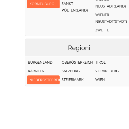
SANKT
KORNEUBURG
NEUSTADT(LAND)
PÖLTEN(LAND)
WIENER
NEUSTADT(STADT)
ZWETTL
Regioni
BURGENLAND
OBERÖSTERREICH
TIROL
KÄRNTEN
SALZBURG
VORARLBERG
STEIERMARK
WIEN
NIEDERÖSTERREICH