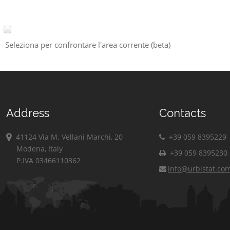
Seleziona per confrontare l'area corrente (beta)
Address
Contacts
41124 Via M. Vellani Marchi, 20
+39 059 8395229
Modena, Italy
+39 059 8395230
P.IVA 03466110362
info@urbistat.co