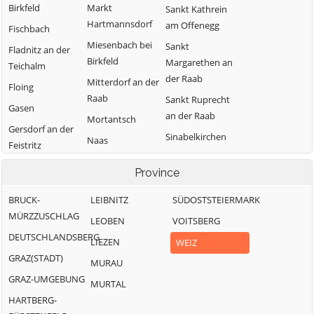
Birkfeld
Markt
Sankt Kathrein
Hartmannsdorf
am Offenegg
Fischbach
Miesenbach bei
Sankt
Fladnitz an der
Birkfeld
Margarethen an
Teichalm
der Raab
Mitterdorf an der
Floing
Raab
Sankt Ruprecht
Gasen
an der Raab
Mortantsch
Gersdorf an der
Sinabelkirchen
Naas
Feistritz
Strallegg
Passail
Gleisdorf
Province
Thannhausen
Pischelsdorf am
Gutenberg-
Kulm
BRUCK-
LEIBNITZ
Weiz
SÜDOSTSTEIERMARK
Stenzengreith
MÜRZZUSCHLAG
Puch bei Weiz
LEOBEN
VOITSBERG
Hofstätten an
DEUTSCHLANDSBERG
der Raab
Ratten
LIEZEN
WEIZ
GRAZ(STADT)
MURAU
GRAZ-UMGEBUNG
MURTAL
HARTBERG-