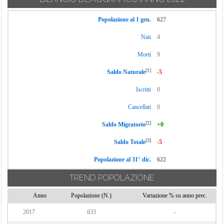
Popolazione al 1 gen.
627
Nati
4
Morti
9
[1]
Saldo Naturale
-5
Iscritti
0
Cancellati
0
[2]
Saldo Migratorio
+0
[3]
Saldo Totale
-5
Popolazione al 31° dic.
622
TREND POPOLAZIONE
Anno
Popolazione (N.)
Variazione % su anno prec.
2017
633
-