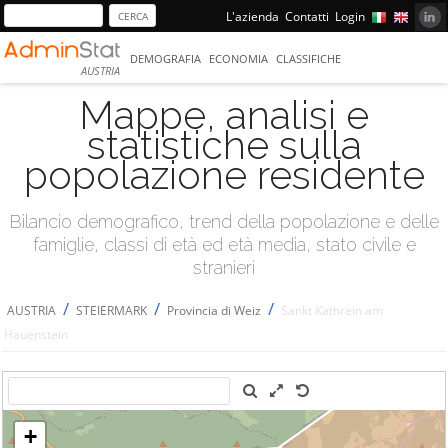
L'azienda
Contatti
Login
DEMOGRAFIA
ECONOMIA
CLASSIFICHE
AUSTRIA
Mappe, analisi e
statistiche sulla
popolazione residente
Bilancio demografico, trend della popolazione e delle
famiglie, classi di età ed età media, stato civile e
stranieri
/
/
/
AUSTRIA
STEIERMARK
Provincia di Weiz
Sankt Kathrein am
Hauenstein