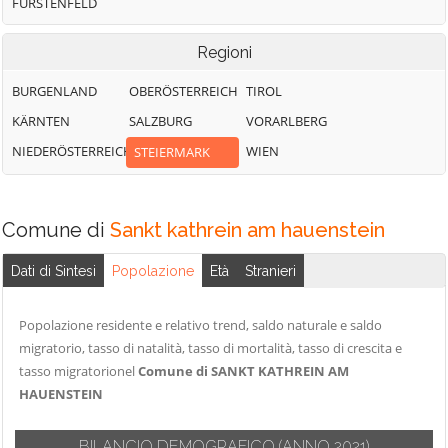
FÜRSTENFELD
Regioni
BURGENLAND
OBERÖSTERREICH
TIROL
KÄRNTEN
SALZBURG
VORARLBERG
NIEDERÖSTERREICH
WIEN
STEIERMARK
Comune di
Sankt kathrein am hauenstein
Dati di Sintesi
Popolazione
Età
Stranieri
Popolazione residente e relativo trend, saldo naturale e saldo
migratorio, tasso di natalità, tasso di mortalità, tasso di crescita e
tasso migratorionel
Comune di SANKT KATHREIN AM
HAUENSTEIN
BILANCIO DEMOGRAFICO
(ANNO 2021)