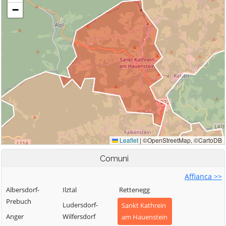
Comuni
Affianca >>
Albersdorf-
Ilztal
Rettenegg
Prebuch
Ludersdorf-
Sankt Kathrein
Anger
Wilfersdorf
am Hauenstein