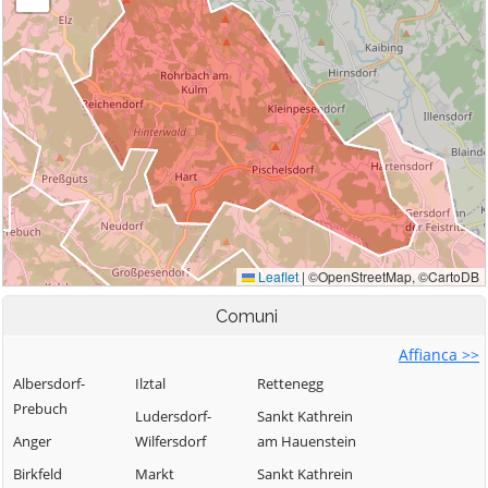
Comuni
Affianca >>
Albersdorf-
Ilztal
Rettenegg
Prebuch
Ludersdorf-
Sankt Kathrein
Anger
Wilfersdorf
am Hauenstein
Birkfeld
Markt
Sankt Kathrein