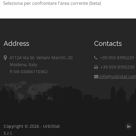
Seleziona per confrontare l'area corrente (beta)
Address
Contacts
41124 Via M. Vellani Marchi, 20
+39 059 8395229
Modena, Italy
+39 059 8395230
P.IVA 03466110362
info@urbistat.co
Copyright © 2026 - UrbiStat
S.r.l.