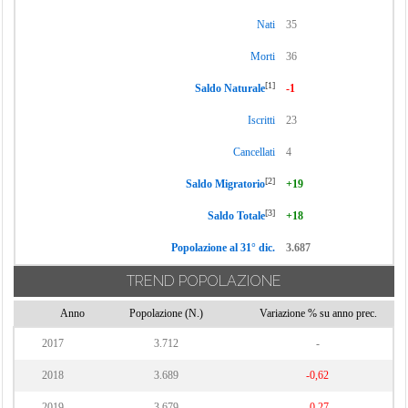
Nati
35
Morti
36
[1]
Saldo Naturale
-1
Iscritti
23
Cancellati
4
[2]
Saldo Migratorio
+19
[3]
Saldo Totale
+18
Popolazione al 31° dic.
3.687
TREND POPOLAZIONE
Anno
Popolazione (N.)
Variazione % su anno prec.
2017
3.712
-
2018
3.689
-0,62
2019
3.679
-0,27