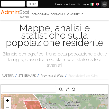
L'azienda
Contatti
Login
DEMOGRAFIA
ECONOMIA
CLASSIFICHE
AUSTRIA
Mappe, analisi e
statistiche sulla
popolazione residente
Bilancio demografico, trend della popolazione e delle
famiglie, classi di età ed età media, stato civile e
stranieri
/
/
/
AUSTRIA
STEIERMARK
Provincia di Weiz
Pischelsdorf am Kulm