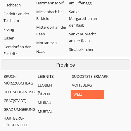
Hartmannsdorf
am Offenegg
Fischbach
Miesenbach bei
Sankt
Fladnitz an der
Birkfeld
Margarethen an
Teichalm
der Raab
Mitterdorf an der
Floing
Raab
Sankt Ruprecht
Gasen
an der Raab
Mortantsch
Gersdorf an der
Sinabelkirchen
Naas
Feistritz
Strallegg
Passail
Gleisdorf
Province
Thannhausen
Pischelsdorf
Gutenberg-
Weiz
am Kulm
BRUCK-
LEIBNITZ
SÜDOSTSTEIERMARK
Stenzengreith
MÜRZZUSCHLAG
Puch bei Weiz
LEOBEN
VOITSBERG
Hofstätten an
DEUTSCHLANDSBERG
der Raab
Ratten
LIEZEN
WEIZ
GRAZ(STADT)
MURAU
GRAZ-UMGEBUNG
MURTAL
HARTBERG-
FÜRSTENFELD