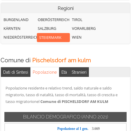
Regioni
BURGENLAND
OBERÖSTERREICH
TIROL
KÄRNTEN
SALZBURG
VORARLBERG
NIEDERÖSTERREICH
WIEN
STEIERMARK
Comune di
Pischelsdorf am kulm
Dati di Sintesi
Popolazione
Età
Stranieri
Popolazione residente e relativo trend, saldo naturale e saldo
migratorio, tasso di natalità, tasso di mortalità, tasso di crescita e
tasso migratorionel
Comune di PISCHELSDORF AM KULM
BILANCIO DEMOGRAFICO
(ANNO 2021)
Popolazione al 1 gen.
3.669