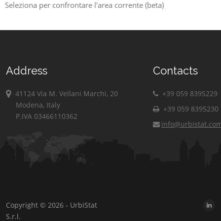
Seleziona per confrontare l'area corrente (beta)
Address
Contacts
41124 Via M. Vellani Marchi, 20
+39 059 8395229
Modena, Italy
+39 059 8395230
P.IVA 03466110362
info@urbistat.co
Copyright © 2026 - UrbiStat
S.r.l.