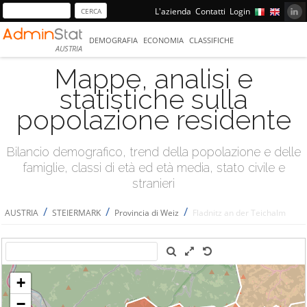
L'azienda
Contatti
Login
DEMOGRAFIA
ECONOMIA
CLASSIFICHE
AUSTRIA
Mappe, analisi e
statistiche sulla
popolazione residente
Bilancio demografico, trend della popolazione e delle
famiglie, classi di età ed età media, stato civile e
stranieri
/
/
/
AUSTRIA
STEIERMARK
Provincia di Weiz
Fladnitz an der Teichalm