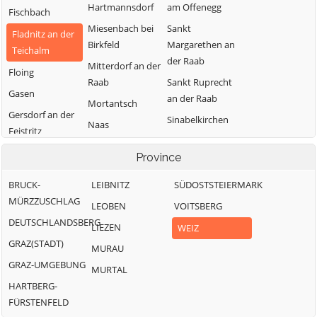
Hartmannsdorf
am Offenegg
Fischbach
Miesenbach bei
Sankt
Fladnitz an der
Birkfeld
Margarethen an
Teichalm
der Raab
Mitterdorf an der
Floing
Raab
Sankt Ruprecht
Gasen
an der Raab
Mortantsch
Gersdorf an der
Sinabelkirchen
Naas
Feistritz
Strallegg
Passail
Gleisdorf
Province
Thannhausen
Pischelsdorf am
Gutenberg-
Kulm
Weiz
BRUCK-
LEIBNITZ
SÜDOSTSTEIERMARK
Stenzengreith
MÜRZZUSCHLAG
Puch bei Weiz
LEOBEN
VOITSBERG
Hofstätten an
DEUTSCHLANDSBERG
Ratten
der Raab
LIEZEN
WEIZ
GRAZ(STADT)
MURAU
GRAZ-UMGEBUNG
MURTAL
HARTBERG-
FÜRSTENFELD