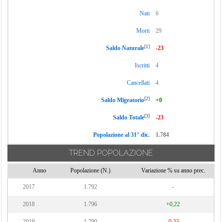
Nati
6
Morti
29
[1]
Saldo Naturale
-23
Iscritti
4
Cancellati
4
[2]
Saldo Migratorio
+0
[3]
Saldo Totale
-23
Popolazione al 31° dic.
1.784
TREND POPOLAZIONE
Anno
Popolazione (N.)
Variazione % su anno prec.
2017
1.792
-
2018
1.796
+0,22
2019
1.790
-0,33