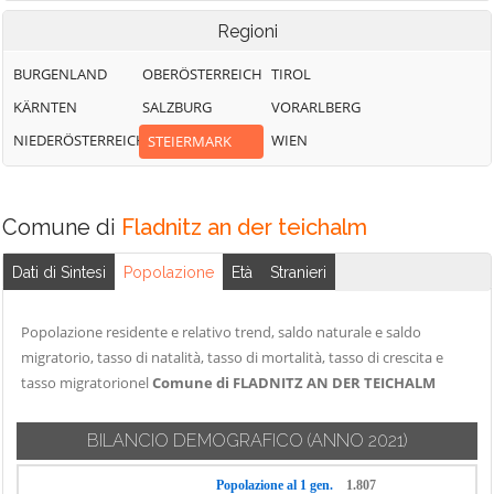
Regioni
BURGENLAND
OBERÖSTERREICH
TIROL
KÄRNTEN
SALZBURG
VORARLBERG
NIEDERÖSTERREICH
WIEN
STEIERMARK
Comune di
Fladnitz an der teichalm
Dati di Sintesi
Popolazione
Età
Stranieri
Popolazione residente e relativo trend, saldo naturale e saldo
migratorio, tasso di natalità, tasso di mortalità, tasso di crescita e
tasso migratorionel
Comune di FLADNITZ AN DER TEICHALM
BILANCIO DEMOGRAFICO
(ANNO 2021)
Popolazione al 1 gen.
1.807