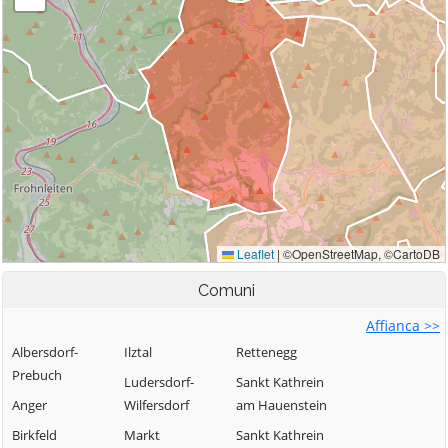
Comuni
Affianca >>
Albersdorf-
Ilztal
Rettenegg
Prebuch
Ludersdorf-
Sankt Kathrein
Anger
Wilfersdorf
am Hauenstein
Birkfeld
Markt
Sankt Kathrein