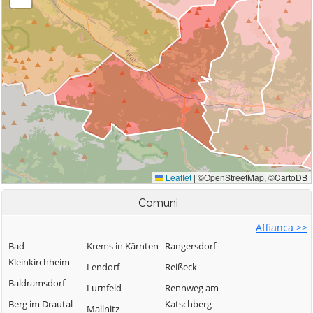
Comuni
Affianca >>
Bad
Krems in Kärnten
Rangersdorf
Kleinkirchheim
Lendorf
Reißeck
Baldramsdorf
Lurnfeld
Rennweg am
Berg im Drautal
Katschberg
Mallnitz