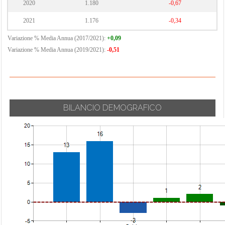
2020
1.180
-0,67
2021
1.176
-0,34
Variazione % Media Annua (2017/2021):
+0,09
Variazione % Media Annua (2019/2021):
-0,51
BILANCIO DEMOGRAFICO