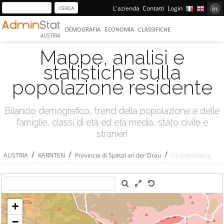
L'azienda
Contatti
Login
DEMOGRAFIA
ECONOMIA
CLASSIFICHE
AUSTRIA
Mappe, analisi e
statistiche sulla
popolazione residente
Bilancio demografico, trend della popolazione e delle
famiglie, classi di età ed età media, stato civile e
stranieri
/
/
/
AUSTRIA
KÄRNTEN
Provincia di Spittal an der Drau
Oberdrauburg