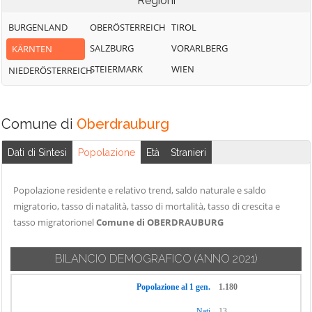
Regioni
BURGENLAND
OBERÖSTERREICH
TIROL
SALZBURG
VORARLBERG
KÄRNTEN
STEIERMARK
WIEN
NIEDERÖSTERREICH
Comune di
Oberdrauburg
Dati di Sintesi
Popolazione
Età
Stranieri
Popolazione residente e relativo trend, saldo naturale e saldo
migratorio, tasso di natalità, tasso di mortalità, tasso di crescita e
tasso migratorionel
Comune di OBERDRAUBURG
BILANCIO DEMOGRAFICO
(ANNO 2021)
Popolazione al 1 gen.
1.180
Nati
13