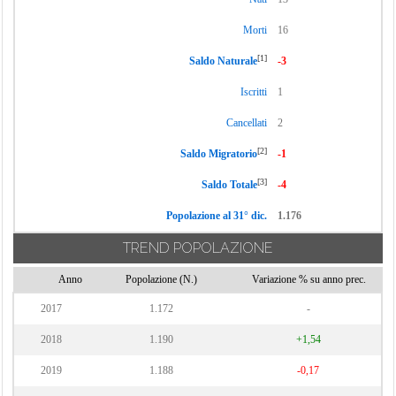
Morti
16
[1]
Saldo Naturale
-3
Iscritti
1
Cancellati
2
[2]
Saldo Migratorio
-1
[3]
Saldo Totale
-4
Popolazione al 31° dic.
1.176
TREND POPOLAZIONE
Anno
Popolazione (N.)
Variazione % su anno prec.
2017
1.172
-
2018
1.190
+1,54
2019
1.188
-0,17