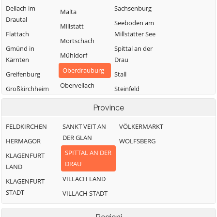
Dellach im
Sachsenburg
Malta
Drautal
Seeboden am
Millstatt
Flattach
Millstätter See
Mörtschach
Gmünd in
Spittal an der
Mühldorf
Kärnten
Drau
Oberdrauburg
Greifenburg
Stall
Obervellach
Großkirchheim
Steinfeld
Radenthein
Heiligenblut am
Trebesing
Province
Großglockner
Weißensee
FELDKIRCHEN
SANKT VEIT AN
VÖLKERMARKT
Irschen
Winklern
DER GLAN
HERMAGOR
WOLFSBERG
Kleblach-Lind
SPITTAL AN DER
KLAGENFURT
DRAU
LAND
VILLACH LAND
KLAGENFURT
STADT
VILLACH STADT