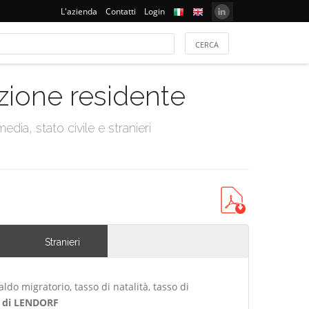
L'azienda
Contatti
Login
azione residente
dia, stato civile e stranieri
Stranieri
ldo migratorio, tasso di natalità, tasso di
 di LENDORF