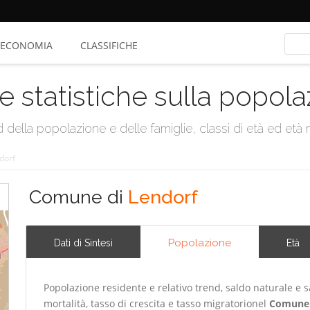
ECONOMIA
CLASSIFICHE
e statistiche sulla popol
della popolazione e delle famiglie, classi di età ed età me
dorf
Comune di
Lendorf
Popolazione
Dati di Sintesi
Età
Popolazione residente e relativo trend, saldo naturale e sa
mortalità, tasso di crescita e tasso migratorionel
Comune