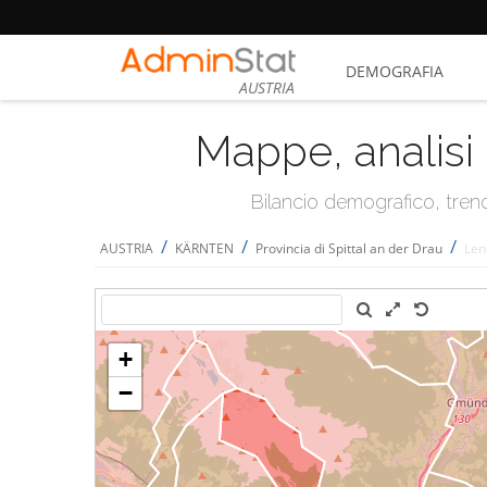
DEMOGRAFIA
AUSTRIA
Mappe, analisi 
Bilancio demografico, trend 
/
/
/
AUSTRIA
KÄRNTEN
Provincia di Spittal an der Drau
Len