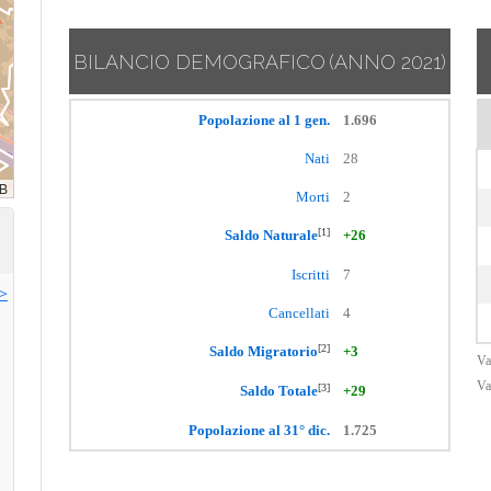
BILANCIO DEMOGRAFICO
(ANNO 2021)
Popolazione al 1 gen.
1.696
Nati
28
Morti
2
[1]
Saldo Naturale
+26
Iscritti
7
>>
Cancellati
4
[2]
Saldo Migratorio
+3
Va
Va
[3]
Saldo Totale
+29
Popolazione al 31° dic.
1.725