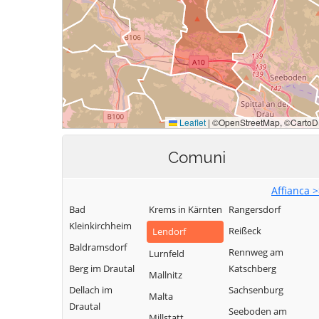
Comuni
Affianca 
Bad
Krems in Kärnten
Rangersdorf
Kleinkirchheim
Reißeck
Lendorf
Baldramsdorf
Rennweg am
Lurnfeld
Berg im Drautal
Katschberg
Mallnitz
Dellach im
Sachsenburg
Malta
Drautal
Seeboden am
Millstatt