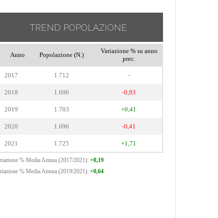
TREND POPOLAZIONE
Variazione % su anno
Anno
Popolazione (N.)
prec.
2017
1.712
-
2018
1.696
-0,93
2019
1.703
+0,41
2020
1.696
-0,41
2021
1.725
+1,71
riazione % Media Annua (2017/2021):
+0,19
riazione % Media Annua (2019/2021):
+0,64