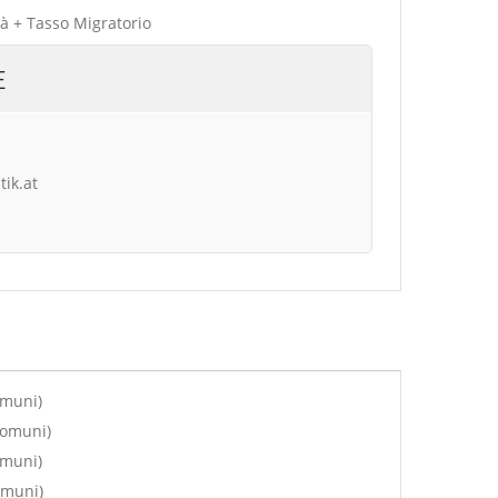
tà + Tasso Migratorio
E
tik.at
omuni)
comuni)
omuni)
omuni)