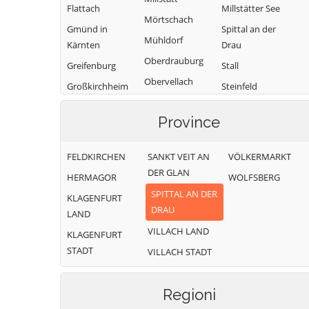
Flattach
Millstätter See
Mörtschach
Gmünd in
Spittal an der
Mühldorf
Kärnten
Drau
Oberdrauburg
Greifenburg
Stall
Obervellach
Großkirchheim
Steinfeld
Radenthein
Heiligenblut am
Trebesing
Province
Großglockner
Weißensee
Irschen
Winklern
FELDKIRCHEN
SANKT VEIT AN
VÖLKERMARKT
Kleblach-Lind
DER GLAN
HERMAGOR
WOLFSBERG
SPITTAL AN DER
KLAGENFURT
DRAU
LAND
VILLACH LAND
KLAGENFURT
STADT
VILLACH STADT
Regioni