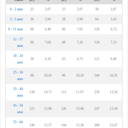
0 - 2 anni
25
2,67
25
2,67
50
2,67
3 - 5 anni
36
3,84
28
2,99
64
3,42
6 - 11 anni
60
6,40
66
7,05
126
6,72
12 - 17
66
7,04
68
7,26
134
7,15
anni
18 - 24
58
6,18
63
6,73
121
6,46
anni
25 - 34
98
10,45
96
10,26
194
10,35
anni
35 - 44
138
14,71
112
11,97
250
13,34
anni
45 - 54
121
12,90
126
13,46
247
13,18
anni
55 - 64
146
15,57
144
15,38
290
15,47