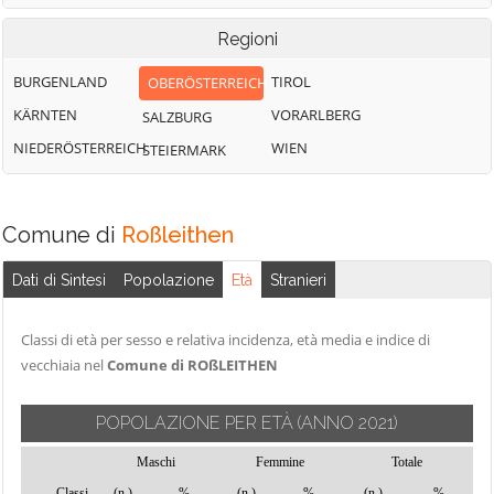
Regioni
BURGENLAND
TIROL
OBERÖSTERREICH
KÄRNTEN
VORARLBERG
SALZBURG
NIEDERÖSTERREICH
WIEN
STEIERMARK
Comune di
Roßleithen
Dati di Sintesi
Popolazione
Età
Stranieri
Classi di età per sesso e relativa incidenza, età media e indice di
vecchiaia nel
Comune di ROßLEITHEN
POPOLAZIONE PER ETÀ
(ANNO 2021)
Maschi
Femmine
Totale
Classi
(n.)
%
(n.)
%
(n.)
%