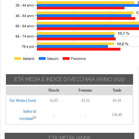
ETA' MEDIA E INDICE DI VECCHIAIA
(ANNO 2021)
Maschi
Femmine
Totale
Eta' Media (Anni)
42,85
43,52
43,18
Indice di
-
-
130,49
[1]
vecchiaia
ETA' MEDIA (ANNI)