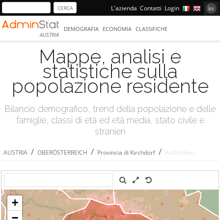
L'azienda
Contatti
Login
DEMOGRAFIA
ECONOMIA
CLASSIFICHE
AUSTRIA
Mappe, analisi e
statistiche sulla
popolazione residente
Bilancio demografico, trend della popolazione e delle
famiglie, classi di età ed età media, stato civile e
stranieri
/
/
/
AUSTRIA
OBERÖSTERREICH
Provincia di Kirchdorf
Roßleithen