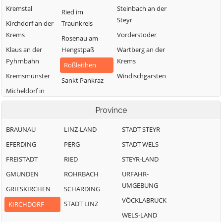
Kremstal
Steinbach an der
Ried im
Steyr
Kirchdorf an der
Traunkreis
Krems
Vorderstoder
Rosenau am
Klaus an der
Hengstpaß
Wartberg an der
Pyhrnbahn
Krems
Roßleithen
Kremsmünster
Windischgarsten
Sankt Pankraz
Micheldorf in
Oberösterreich
Province
BRAUNAU
LINZ-LAND
STADT STEYR
EFERDING
PERG
STADT WELS
FREISTADT
RIED
STEYR-LAND
GMUNDEN
ROHRBACH
URFAHR-
UMGEBUNG
GRIESKIRCHEN
SCHÄRDING
VÖCKLABRUCK
STADT LINZ
KIRCHDORF
WELS-LAND