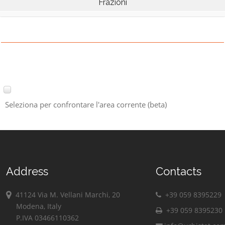
Frazioni
Seleziona per confrontare l'area corrente (beta)
Address
Contacts
41124 Via M. Vellani Marchi, 20
+39 059 8395229
Modena, Italy
+39 059 8395230
P.IVA 03466110362