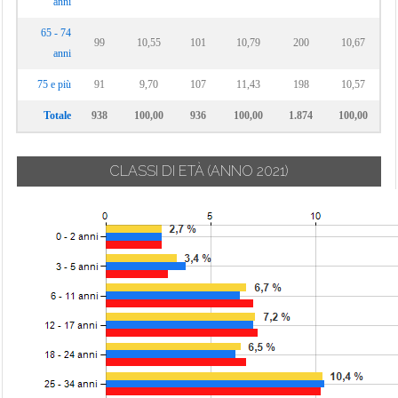
anni
65 - 74
99
10,55
101
10,79
200
10,67
anni
75 e più
91
9,70
107
11,43
198
10,57
Totale
938
100,00
936
100,00
1.874
100,00
CLASSI DI ETÀ
(ANNO 2021)