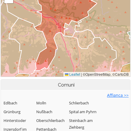
Comuni
Affianca >>
Edlbach
Molln
Schlierbach
Grünburg
Nußbach
Spital am Pyhrn
Hinterstoder
Oberschlierbach
Steinbach am
Ziehberg
Inzersdorf im
Pettenbach