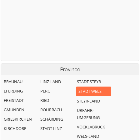
Province
BRAUNAU
LINZ-LAND
STADT STEYR
EFERDING
PERG
STADT WELS
FREISTADT
RIED
STEYR-LAND
GMUNDEN
ROHRBACH
URFAHR-
UMGEBUNG
GRIESKIRCHEN
SCHÄRDING
VÖCKLABRUCK
KIRCHDORF
STADT LINZ
WELS-LAND