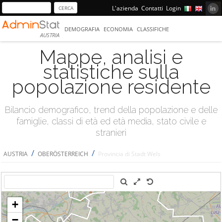
L'azienda
Contatti
Login
DEMOGRAFIA
ECONOMIA
CLASSIFICHE
AUSTRIA
Mappe, analisi e
statistiche sulla
popolazione residente
Bilancio demografico, trend della popolazione e delle
famiglie, classi di età ed età media, stato civile e
stranieri
/
/
AUSTRIA
OBERÖSTERREICH
Provincia di Stadt Wels