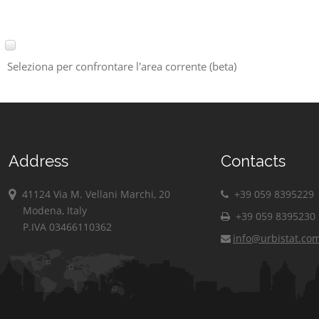
Seleziona per confrontare l'area corrente (beta)
Address
Contacts
41124 Via M. Vellani Marchi, 20
+39 059 8395229
Modena, Italy
+39 059 8395230
P.IVA 03466110362
info@urbistat.co