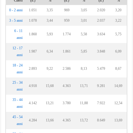
Classi
(n.)
%
(n.)
%
(n.)
%
0 - 2 anni
1.051
3,35
969
3,05
2.020
3,20
3 - 5 anni
1.078
3,44
959
3,01
2.037
3,22
6 - 11
1.860
5,93
1.774
5,58
3.634
5,75
anni
12 - 17
1.987
6,34
1.861
5,85
3.848
6,09
anni
18 - 24
2.893
9,22
2.586
8,13
5.479
8,67
anni
25 - 34
4.918
15,68
4.363
13,71
9.281
14,69
anni
35 - 44
4.142
13,21
3.780
11,88
7.922
12,54
anni
45 - 54
4.284
13,66
4.365
13,72
8.649
13,69
anni