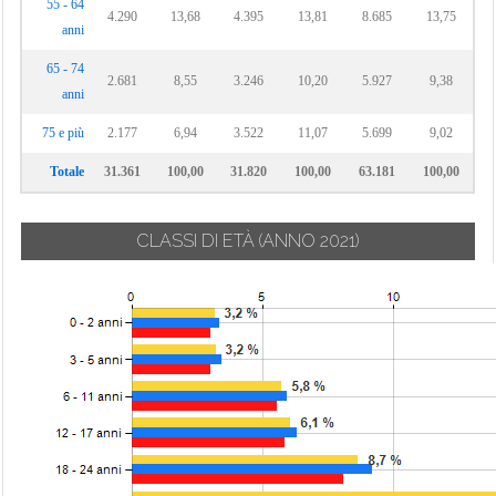
55 - 64
4.290
13,68
4.395
13,81
8.685
13,75
anni
65 - 74
2.681
8,55
3.246
10,20
5.927
9,38
anni
75 e più
2.177
6,94
3.522
11,07
5.699
9,02
Totale
31.361
100,00
31.820
100,00
63.181
100,00
CLASSI DI ETÀ
(ANNO 2021)