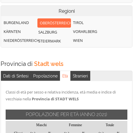
Regioni
BURGENLAND
TIROL
OBERÖSTERREICH
KÄRNTEN
VORARLBERG
SALZBURG
NIEDERÖSTERREICH
WIEN
STEIERMARK
Provincia di
Stadt wels
Dati di Sintesi
Popolazione
Età
Stranieri
Classi di età per sesso e relativa incidenza, età media e indice di
vecchiaia nella
Provincia di STADT WELS
POPOLAZIONE PER ETÀ
(ANNO 2021)
Maschi
Femmine
Totale