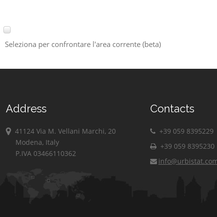
Seleziona per confrontare l'area corrente (beta)
Address
Contacts
41124 Via M. Vellani Marchi, 20
+39 059 8395229
Modena, Italy
+39 059 8395230
P.IVA 03466110362
info@urbistat.co