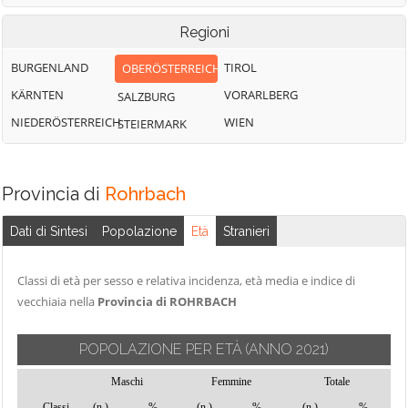
Regioni
BURGENLAND
TIROL
OBERÖSTERREICH
KÄRNTEN
VORARLBERG
SALZBURG
NIEDERÖSTERREICH
WIEN
STEIERMARK
Provincia di
Rohrbach
Dati di Sintesi
Popolazione
Età
Stranieri
Classi di età per sesso e relativa incidenza, età media e indice di
vecchiaia nella
Provincia di ROHRBACH
POPOLAZIONE PER ETÀ
(ANNO 2021)
Maschi
Femmine
Totale
Classi
(n.)
%
(n.)
%
(n.)
%