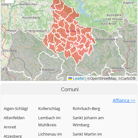
Comuni
Affianca >>
Aigen-Schlägl
Kollerschlag
Rohrbach-Berg
Altenfelden
Lembach im
Sankt Johann am
Mühlkreis
Wimberg
Arnreit
Lichtenau im
Sankt Martin im
Atzesberg