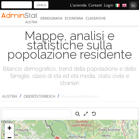
L'azienda
Contatti
Login
DEMOGRAFIA
ECONOMIA
CLASSIFICHE
AUSTRIA
Mappe, analisi e
statistiche sulla
popolazione residente
Bilancio demografico, trend della popolazione e delle
famiglie, classi di età ed età media, stato civile e
stranieri
/
/
AUSTRIA
OBERÖSTERREICH
Provincia di Rohrbach