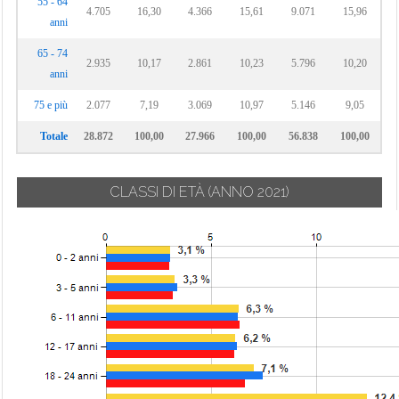
55 - 64
4.705
16,30
4.366
15,61
9.071
15,96
anni
65 - 74
2.935
10,17
2.861
10,23
5.796
10,20
anni
75 e più
2.077
7,19
3.069
10,97
5.146
9,05
Totale
28.872
100,00
27.966
100,00
56.838
100,00
CLASSI DI ETÀ
(ANNO 2021)