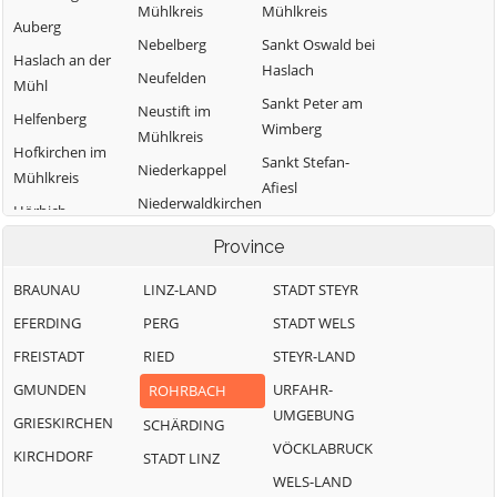
Mühlkreis
Mühlkreis
Auberg
Nebelberg
Sankt Oswald bei
Haslach an der
Haslach
Neufelden
Mühl
Sankt Peter am
Neustift im
Helfenberg
Wimberg
Mühlkreis
Hofkirchen im
Sankt Stefan-
Niederkappel
Mühlkreis
Afiesl
Niederwaldkirchen
Hörbich
Sankt Ulrich im
Oberkappel
Julbach
Province
Mühlkreis
Oepping
Kirchberg ob der
Sankt Veit im
BRAUNAU
LINZ-LAND
STADT STEYR
Donau
Peilstein im
Mühlkreis
EFERDING
PERG
STADT WELS
Mühlviertel
Klaffer am
Sarleinsbach
FREISTADT
RIED
STEYR-LAND
Hochficht
Pfarrkirchen im
Schwarzenberg
Mühlkreis
GMUNDEN
URFAHR-
ROHRBACH
Kleinzell im
am Böhmerwald
UMGEBUNG
Mühlkreis
Putzleinsdorf
GRIESKIRCHEN
SCHÄRDING
Ulrichsberg
VÖCKLABRUCK
KIRCHDORF
STADT LINZ
WELS-LAND