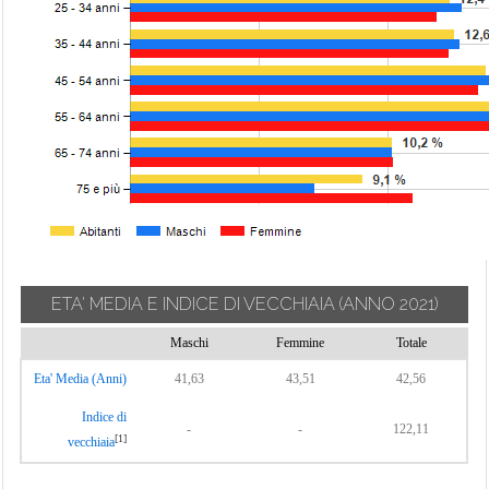
ETA' MEDIA E INDICE DI VECCHIAIA
(ANNO 2021)
Maschi
Femmine
Totale
Eta' Media (Anni)
41,63
43,51
42,56
Indice di
-
-
122,11
[1]
vecchiaia