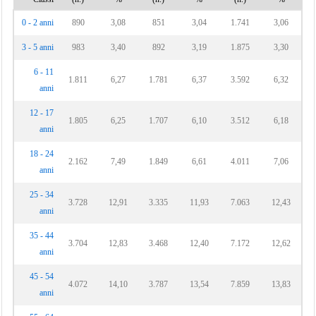
0 - 2 anni
890
3,08
851
3,04
1.741
3,06
3 - 5 anni
983
3,40
892
3,19
1.875
3,30
6 - 11
1.811
6,27
1.781
6,37
3.592
6,32
anni
12 - 17
1.805
6,25
1.707
6,10
3.512
6,18
anni
18 - 24
2.162
7,49
1.849
6,61
4.011
7,06
anni
25 - 34
3.728
12,91
3.335
11,93
7.063
12,43
anni
35 - 44
3.704
12,83
3.468
12,40
7.172
12,62
anni
45 - 54
4.072
14,10
3.787
13,54
7.859
13,83
anni