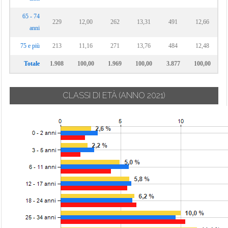
65 - 74
229
12,00
262
13,31
491
12,66
anni
75 e più
213
11,16
271
13,76
484
12,48
Totale
1.908
100,00
1.969
100,00
3.877
100,00
CLASSI DI ETÀ
(ANNO 2021)