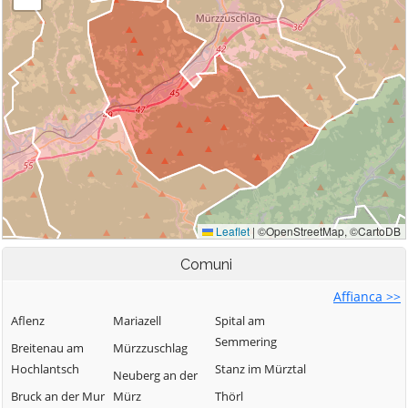
Comuni
Affianca >>
Aflenz
Mariazell
Spital am
Semmering
Breitenau am
Mürzzuschlag
Hochlantsch
Stanz im Mürztal
Neuberg an der
Bruck an der Mur
Mürz
Thörl