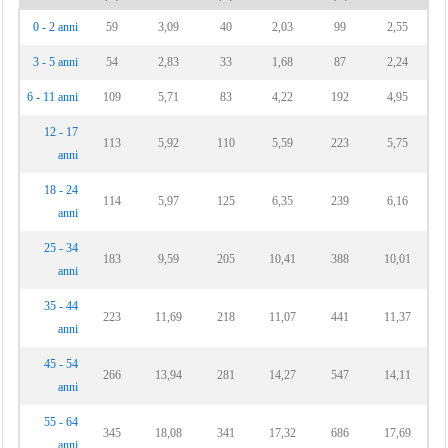
0 - 2 anni
59
3,09
40
2,03
99
2,55
3 - 5 anni
54
2,83
33
1,68
87
2,24
6 - 11 anni
109
5,71
83
4,22
192
4,95
12 - 17
113
5,92
110
5,59
223
5,75
anni
18 - 24
114
5,97
125
6,35
239
6,16
anni
25 - 34
183
9,59
205
10,41
388
10,01
anni
35 - 44
223
11,69
218
11,07
441
11,37
anni
45 - 54
266
13,94
281
14,27
547
14,11
anni
55 - 64
345
18,08
341
17,32
686
17,69
anni