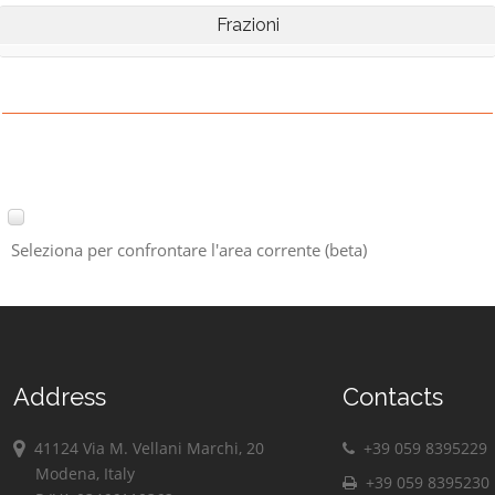
Frazioni
Seleziona per confrontare l'area corrente (beta)
Address
Contacts
41124 Via M. Vellani Marchi, 20
+39 059 8395229
Modena, Italy
+39 059 8395230