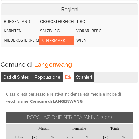
Regioni
BURGENLAND
OBERÖSTERREICH
TIROL
KÄRNTEN
SALZBURG
VORARLBERG
NIEDERÖSTERREICH
WIEN
STEIERMARK
Comune di
Langenwang
Dati di Sintesi
Popolazione
Età
Stranieri
Classi di età per sesso e relativa incidenza, età media e indice di
vecchiaia nel
Comune di LANGENWANG
POPOLAZIONE PER ETÀ
(ANNO 2021)
Maschi
Femmine
Totale
Classi
(n.)
%
(n.)
%
(n.)
%