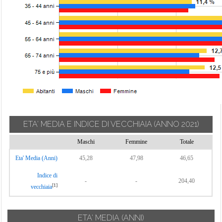
ETA' MEDIA E INDICE DI VECCHIAIA
(ANNO 2021)
Maschi
Femmine
Totale
Eta' Media (Anni)
45,28
47,98
46,65
Indice di
-
-
204,40
[1]
vecchiaia
ETA' MEDIA (ANNI)