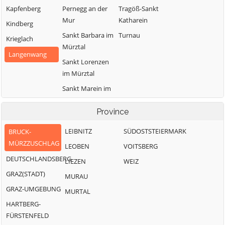
Kapfenberg
Pernegg an der
Tragöß-Sankt
Mur
Katharein
Kindberg
Sankt Barbara im
Turnau
Krieglach
Mürztal
Langenwang
Sankt Lorenzen
im Mürztal
Sankt Marein im
Mürztal
Province
LEIBNITZ
SÜDOSTSTEIERMARK
BRUCK-
MÜRZZUSCHLAG
LEOBEN
VOITSBERG
DEUTSCHLANDSBERG
LIEZEN
WEIZ
GRAZ(STADT)
MURAU
GRAZ-UMGEBUNG
MURTAL
HARTBERG-
FÜRSTENFELD