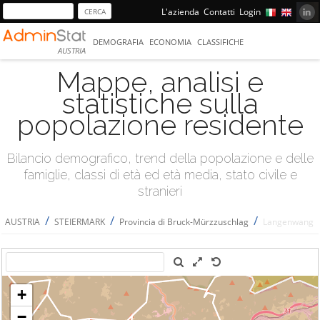
L'azienda
Contatti
Login
DEMOGRAFIA
ECONOMIA
CLASSIFICHE
AUSTRIA
Mappe, analisi e
statistiche sulla
popolazione residente
Bilancio demografico, trend della popolazione e delle
famiglie, classi di età ed età media, stato civile e
stranieri
/
/
/
AUSTRIA
STEIERMARK
Provincia di Bruck-Mürzzuschlag
Langenwang