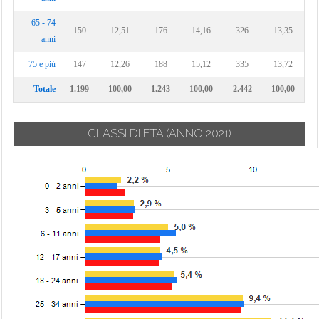
65 - 74
150
12,51
176
14,16
326
13,35
anni
75 e più
147
12,26
188
15,12
335
13,72
Totale
1.199
100,00
1.243
100,00
2.442
100,00
CLASSI DI ETÀ
(ANNO 2021)