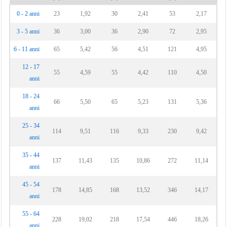
0 - 2 anni
23
1,92
30
2,41
53
2,17
3 - 5 anni
36
3,00
36
2,90
72
2,95
6 - 11 anni
65
5,42
56
4,51
121
4,95
12 - 17
55
4,59
55
4,42
110
4,50
anni
18 - 24
66
5,50
65
5,23
131
5,36
anni
25 - 34
114
9,51
116
9,33
230
9,42
anni
35 - 44
137
11,43
135
10,86
272
11,14
anni
45 - 54
178
14,85
168
13,52
346
14,17
anni
55 - 64
228
19,02
218
17,54
446
18,26
anni