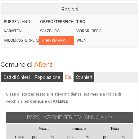
Regioni
BURGENLAND
OBERÖSTERREICH
TIROL
KÄRNTEN
SALZBURG
VORARLBERG
NIEDERÖSTERREICH
WIEN
STEIERMARK
Comune di
Aflenz
Dati di Sintesi
Popolazione
Età
Stranieri
Classi di età per sesso e relativa incidenza, età media e indice di
vecchiaia nel
Comune di AFLENZ
POPOLAZIONE PER ETÀ
(ANNO 2021)
Maschi
Femmine
Totale
Classi
(n.)
%
(n.)
%
(n.)
%