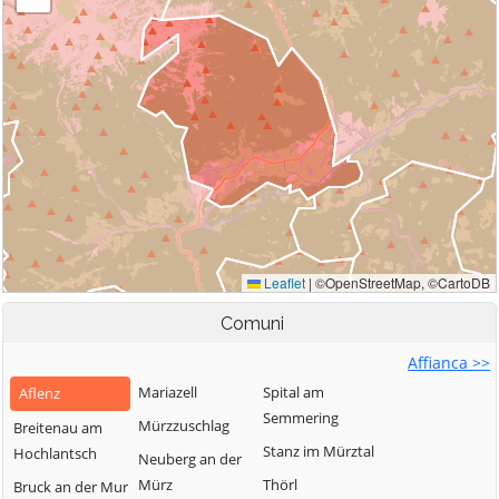
Comuni
Affianca >>
Mariazell
Spital am
Aflenz
Semmering
Mürzzuschlag
Breitenau am
Stanz im Mürztal
Hochlantsch
Neuberg an der
Mürz
Thörl
Bruck an der Mur