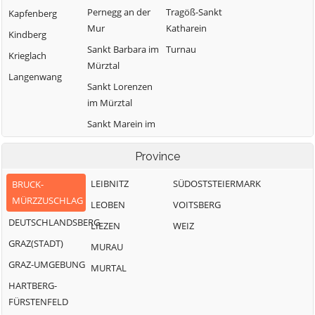
Pernegg an der
Tragöß-Sankt
Kapfenberg
Mur
Katharein
Kindberg
Sankt Barbara im
Turnau
Krieglach
Mürztal
Langenwang
Sankt Lorenzen
im Mürztal
Sankt Marein im
Mürztal
Province
LEIBNITZ
SÜDOSTSTEIERMARK
BRUCK-
MÜRZZUSCHLAG
LEOBEN
VOITSBERG
DEUTSCHLANDSBERG
LIEZEN
WEIZ
GRAZ(STADT)
MURAU
GRAZ-UMGEBUNG
MURTAL
HARTBERG-
FÜRSTENFELD