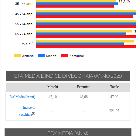
ETA' MEDIA E INDICE DI VECCHIAIA
(ANNO 2021)
Maschi
Femmine
Totale
Eta' Media (Anni)
47,10
48,68
47,90
Indice di
-
-
221,07
[1]
vecchiaia
ETA' MEDIA (ANNI)