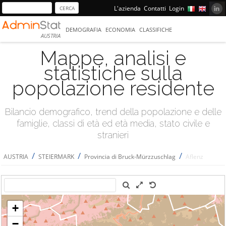
L'azienda
Contatti
Login
DEMOGRAFIA
ECONOMIA
CLASSIFICHE
AUSTRIA
Mappe, analisi e
statistiche sulla
popolazione residente
Bilancio demografico, trend della popolazione e delle
famiglie, classi di età ed età media, stato civile e
stranieri
/
/
/
AUSTRIA
STEIERMARK
Provincia di Bruck-Mürzzuschlag
Aflenz