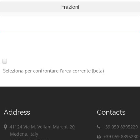
Frazioni
Seleziona per confrontare l'area corrente (beta)
Address
Contacts
41124 Via M. Vellani Marchi, 20
+39 059 8395229
Modena, Italy
+39 059 8395230