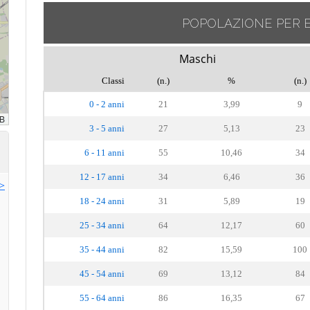
POPOLAZIONE PER 
Maschi
Classi
(n.)
%
(n.)
0 - 2 anni
21
3,99
9
3 - 5 anni
27
5,13
23
6 - 11 anni
55
10,46
34
12 - 17 anni
34
6,46
36
>>
18 - 24 anni
31
5,89
19
25 - 34 anni
64
12,17
60
35 - 44 anni
82
15,59
100
45 - 54 anni
69
13,12
84
55 - 64 anni
86
16,35
67