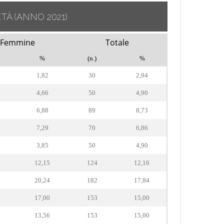
ETÀ
(ANNO 2021)
Femmine
Totale
%
(n.)
%
1,82
30
2,94
4,66
50
4,90
6,88
89
8,73
7,29
70
6,86
3,85
50
4,90
12,15
124
12,16
20,24
182
17,84
17,00
153
15,00
13,56
153
15,00