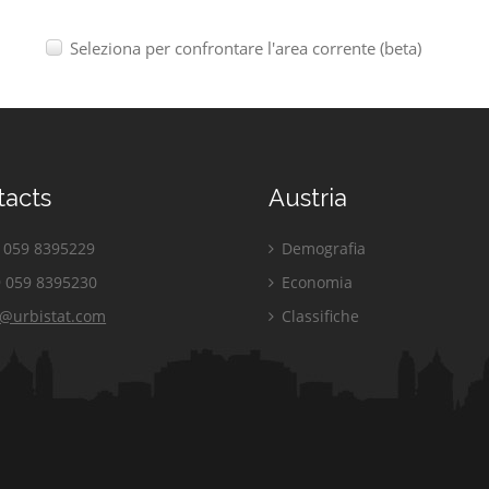
Seleziona per confrontare l'area corrente (beta)
tacts
Austria
059 8395229
Demografia
 059 8395230
Economia
o@urbistat.com
Classifiche