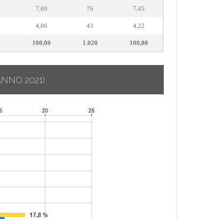
7,69
76
7,45
4,86
43
4,22
100,00
1.020
100,00
ANNO 2021)