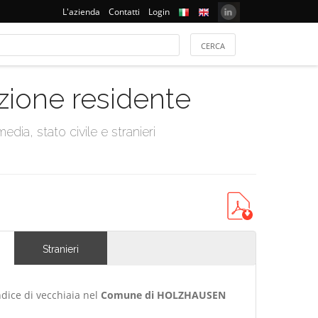
L'azienda
Contatti
Login
azione residente
dia, stato civile e stranieri
Stranieri
ndice di vecchiaia nel
Comune di HOLZHAUSEN