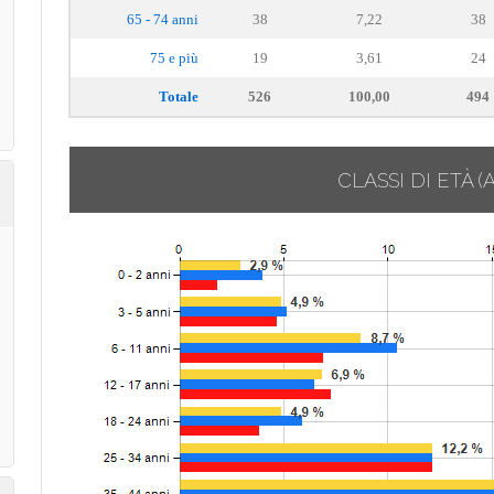
65 - 74 anni
38
7,22
38
75 e più
19
3,61
24
Totale
526
100,00
494
CLASSI DI ETÀ
(