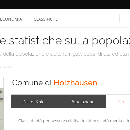
ECONOMIA
CLASSIFICHE
e statistiche sulla popol
della popolazione e delle famiglie, classi di età ed età me
zhausen
Comune di
Holzhausen
Età
Dati di Sintesi
Popolazione
Classi di età per sesso e relativa incidenza, età media e i