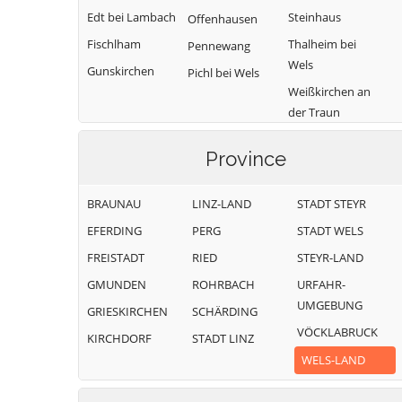
Edt bei Lambach
Steinhaus
Offenhausen
Fischlham
Thalheim bei
Pennewang
Wels
Gunskirchen
Pichl bei Wels
Weißkirchen an
der Traun
Province
BRAUNAU
LINZ-LAND
STADT STEYR
EFERDING
PERG
STADT WELS
FREISTADT
RIED
STEYR-LAND
GMUNDEN
ROHRBACH
URFAHR-
UMGEBUNG
GRIESKIRCHEN
SCHÄRDING
VÖCKLABRUCK
KIRCHDORF
STADT LINZ
WELS-LAND