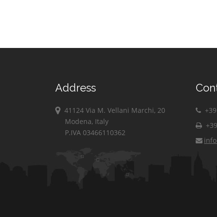
Address
Con
41124 Via M. Vellani Marchi, 20
+39 
Modena, Italy
+39
P.IVA 03466110362
inf