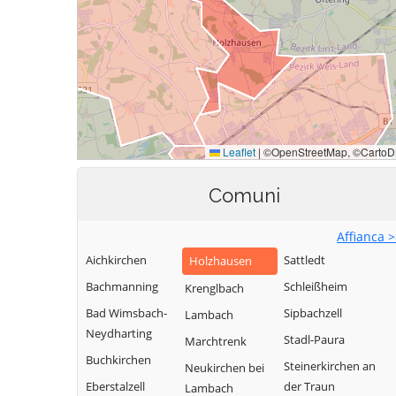
Comuni
Affianca 
Aichkirchen
Sattledt
Holzhausen
Bachmanning
Schleißheim
Krenglbach
Bad Wimsbach-
Sipbachzell
Lambach
Neydharting
Stadl-Paura
Marchtrenk
Buchkirchen
Steinerkirchen an
Neukirchen bei
Eberstalzell
der Traun
Lambach