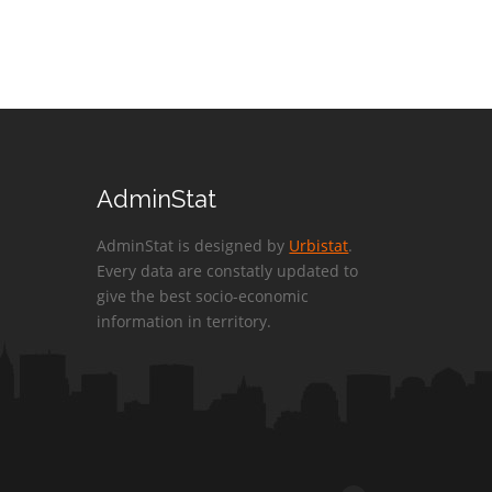
AdminStat
AdminStat is designed by
Urbistat
.
Every data are constatly updated to
give the best socio-economic
information in territory.