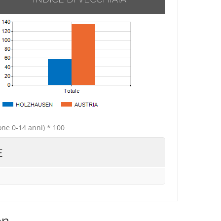
one 0-14 anni) * 100
E
en