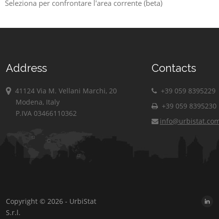
Seleziona per confrontare l'area corrente (beta)
Address
Contacts
41124 Via M. Vellani Marchi, 20
+39 059 8395229
Modena, Italy
+39 059 8395230
P.IVA 03466110362
info@urbistat.co
Copyright © 2026 - UrbiStat
S.r.l.