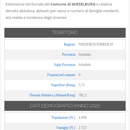
Estensione territoriale del
Comune di WIESELBURG
e relativa
densità abitativa, abitanti per sesso e numero di famiglie residenti,
età media e incidenza degli stranieri
TERRITORIO
Regione
NIEDERÖSTERREICH
Provincia
Scheibbs
Sigla Provincia
Scheibbs
Frazioni nel comune
0
Superficie (Kmq)
5,71
Densità Abitativa (Abitanti/Kmq)
781,3
DATI DEMOGRAFICI
(ANNO 2021)
Popolazione (N.)
4.458
Famiglie (N.)
2.723