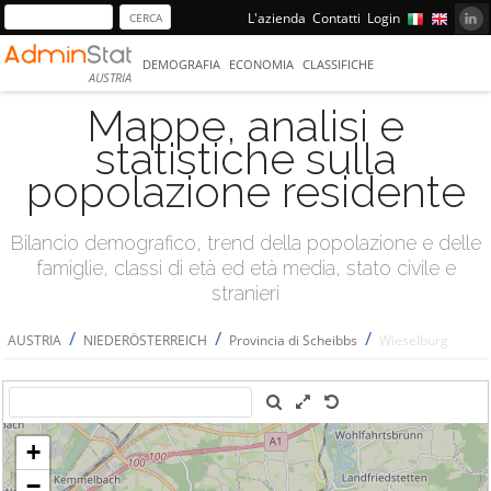
L'azienda
Contatti
Login
DEMOGRAFIA
ECONOMIA
CLASSIFICHE
AUSTRIA
Mappe, analisi e
statistiche sulla
popolazione residente
Bilancio demografico, trend della popolazione e delle
famiglie, classi di età ed età media, stato civile e
stranieri
/
/
/
AUSTRIA
NIEDERÖSTERREICH
Provincia di Scheibbs
Wieselburg