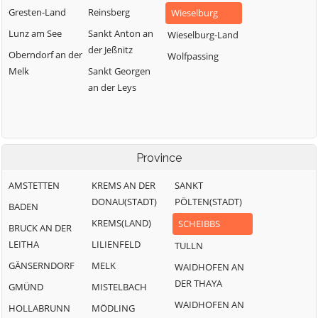
Gresten-Land
Reinsberg
Wieselburg
Lunz am See
Sankt Anton an
Wieselburg-Land
der Jeßnitz
Oberndorf an der
Wolfpassing
Melk
Sankt Georgen
an der Leys
Province
AMSTETTEN
KREMS AN DER
SANKT
DONAU(STADT)
PÖLTEN(STADT)
BADEN
KREMS(LAND)
SCHEIBBS
BRUCK AN DER
LEITHA
LILIENFELD
TULLN
GÄNSERNDORF
MELK
WAIDHOFEN AN
DER THAYA
GMÜND
MISTELBACH
WAIDHOFEN AN
HOLLABRUNN
MÖDLING