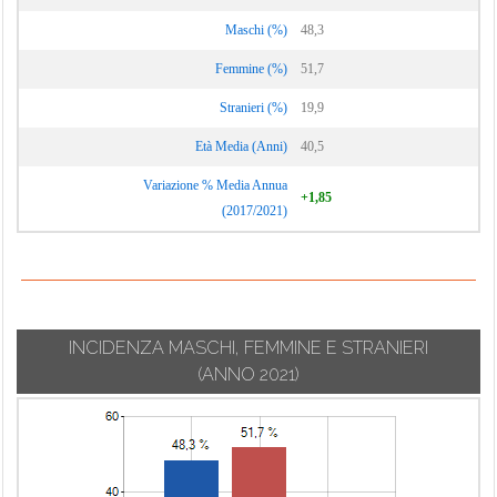
Maschi (%)
48,3
Femmine (%)
51,7
Stranieri (%)
19,9
Età Media (Anni)
40,5
Variazione % Media Annua
+1,85
(2017/2021)
INCIDENZA MASCHI, FEMMINE E STRANIERI
(ANNO 2021)