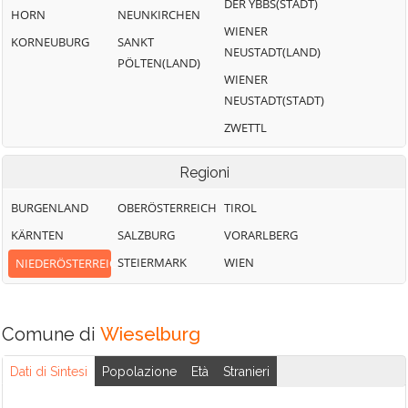
DER YBBS(STADT)
HORN
NEUNKIRCHEN
WIENER
KORNEUBURG
SANKT
NEUSTADT(LAND)
PÖLTEN(LAND)
WIENER
NEUSTADT(STADT)
ZWETTL
Regioni
BURGENLAND
OBERÖSTERREICH
TIROL
KÄRNTEN
SALZBURG
VORARLBERG
STEIERMARK
WIEN
NIEDERÖSTERREICH
Comune di
Wieselburg
Dati di Sintesi
Popolazione
Età
Stranieri