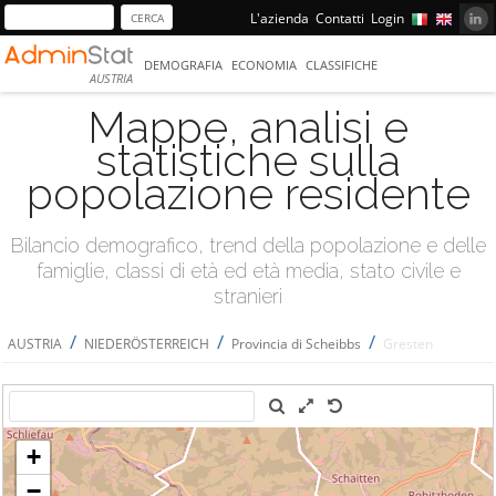
L'azienda
Contatti
Login
DEMOGRAFIA
ECONOMIA
CLASSIFICHE
AUSTRIA
Mappe, analisi e
statistiche sulla
popolazione residente
Bilancio demografico, trend della popolazione e delle
famiglie, classi di età ed età media, stato civile e
stranieri
/
/
/
AUSTRIA
NIEDERÖSTERREICH
Provincia di Scheibbs
Gresten