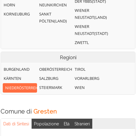
DER YBBS(STADT)
HORN
NEUNKIRCHEN
WIENER
KORNEUBURG
SANKT
NEUSTADT(LAND)
PÖLTEN(LAND)
WIENER
NEUSTADT(STADT)
ZWETTL
Regioni
BURGENLAND
OBERÖSTERREICH
TIROL
KÄRNTEN
SALZBURG
VORARLBERG
STEIERMARK
WIEN
NIEDERÖSTERREICH
Comune di
Gresten
Dati di Sintesi
Popolazione
Età
Stranieri