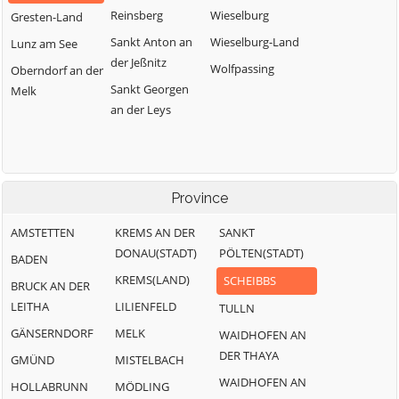
Reinsberg
Wieselburg
Gresten-Land
Sankt Anton an
Wieselburg-Land
Lunz am See
der Jeßnitz
Wolfpassing
Oberndorf an der
Sankt Georgen
Melk
an der Leys
Province
AMSTETTEN
KREMS AN DER
SANKT
DONAU(STADT)
PÖLTEN(STADT)
BADEN
KREMS(LAND)
SCHEIBBS
BRUCK AN DER
LEITHA
LILIENFELD
TULLN
GÄNSERNDORF
MELK
WAIDHOFEN AN
DER THAYA
GMÜND
MISTELBACH
WAIDHOFEN AN
HOLLABRUNN
MÖDLING