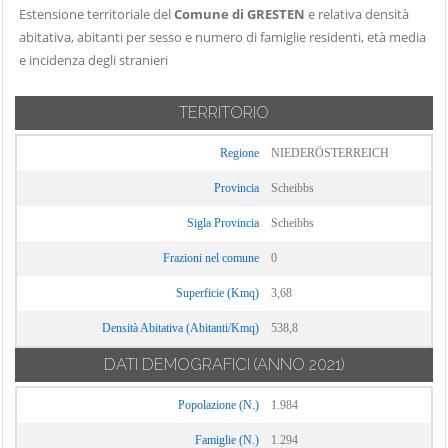
Estensione territoriale del
Comune di GRESTEN
e relativa densità
abitativa, abitanti per sesso e numero di famiglie residenti, età media
e incidenza degli stranieri
TERRITORIO
Regione
NIEDERÖSTERREICH
Provincia
Scheibbs
Sigla Provincia
Scheibbs
Frazioni nel comune
0
Superficie (Kmq)
3,68
Densità Abitativa (Abitanti/Kmq)
538,8
DATI DEMOGRAFICI
(ANNO 2021)
Popolazione (N.)
1.984
Famiglie (N.)
1.294