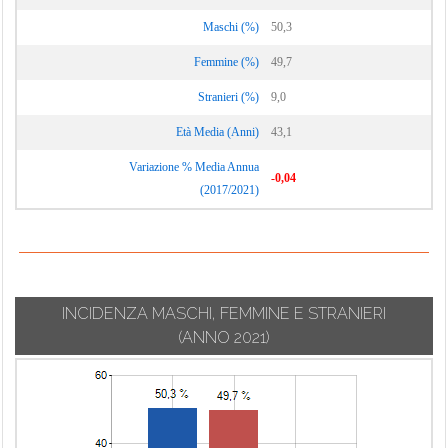
Maschi (%)
50,3
Femmine (%)
49,7
Stranieri (%)
9,0
Età Media (Anni)
43,1
Variazione % Media Annua
-0,04
(2017/2021)
INCIDENZA MASCHI, FEMMINE E STRANIERI
(ANNO 2021)