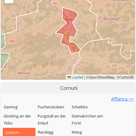
Comuni
Affianca >>
Gaming
Puchenstuben
Scheibbs
Göstling an der
Purgstall an der
Steinakirchen am
Ybbs
Erlauf
Forst
Randegg
Wang
Gresten