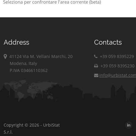
Seleziona per confrontare l'area corrente (beta)
Address
Contacts
41124 Via M. Vellani Marchi, 20
+39 059 8395229
Modena, Italy
+39 059 8395230
P.IVA 03466110362
info@urbistat.co
Copyright © 2026 - UrbiStat
S.r.l.