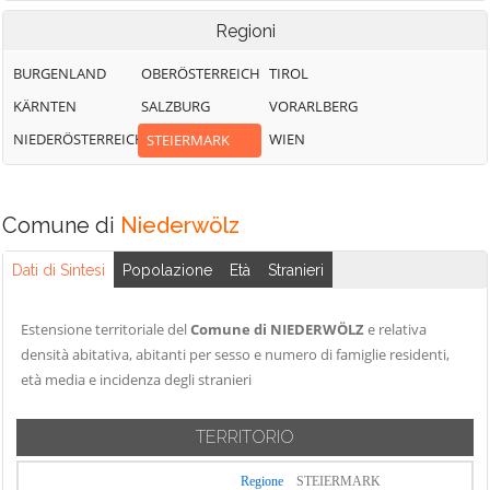
Regioni
BURGENLAND
OBERÖSTERREICH
TIROL
KÄRNTEN
SALZBURG
VORARLBERG
NIEDERÖSTERREICH
WIEN
STEIERMARK
Comune di
Niederwölz
Dati di Sintesi
Popolazione
Età
Stranieri
Estensione territoriale del
Comune di NIEDERWÖLZ
e relativa
densità abitativa, abitanti per sesso e numero di famiglie residenti,
età media e incidenza degli stranieri
TERRITORIO
Regione
STEIERMARK