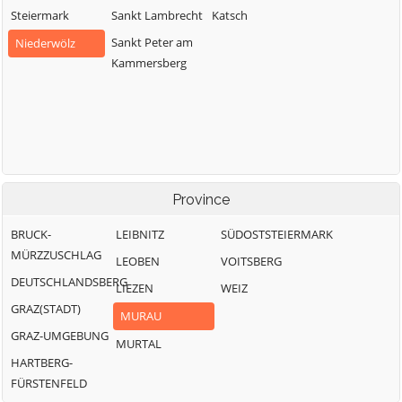
Steiermark
Sankt Lambrecht
Katsch
Sankt Peter am
Niederwölz
Kammersberg
Province
BRUCK-
LEIBNITZ
SÜDOSTSTEIERMARK
MÜRZZUSCHLAG
LEOBEN
VOITSBERG
DEUTSCHLANDSBERG
LIEZEN
WEIZ
GRAZ(STADT)
MURAU
GRAZ-UMGEBUNG
MURTAL
HARTBERG-
FÜRSTENFELD