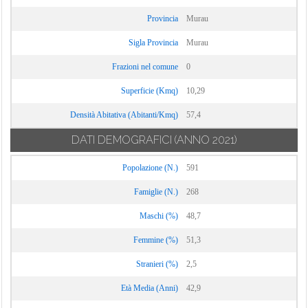
Provincia
Murau
Sigla Provincia
Murau
Frazioni nel comune
0
Superficie (Kmq)
10,29
Densità Abitativa (Abitanti/Kmq)
57,4
DATI DEMOGRAFICI
(ANNO 2021)
Popolazione (N.)
591
Famiglie (N.)
268
Maschi (%)
48,7
Femmine (%)
51,3
Stranieri (%)
2,5
Età Media (Anni)
42,9