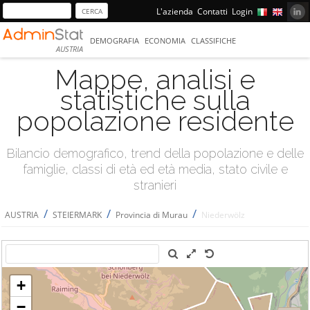
L'azienda
Contatti
Login
DEMOGRAFIA
ECONOMIA
CLASSIFICHE
AUSTRIA
Mappe, analisi e
statistiche sulla
popolazione residente
Bilancio demografico, trend della popolazione e delle
famiglie, classi di età ed età media, stato civile e
stranieri
/
/
/
AUSTRIA
STEIERMARK
Provincia di Murau
Niederwölz