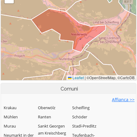
Comuni
Affianca >>
Krakau
Oberwölz
Scheifling
Mühlen
Ranten
Schöder
Murau
Sankt Georgen
Stadl-Predlitz
am Kreischberg
Neumarkt in der
Teufenbach-