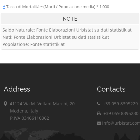
^
Tasso di Mortalità = (Morti / Popolazione media) * 1.000
NOTE
Saldo Naturale: Fonte Elaborazioni Urbistat su dati statistik.at
Nati: Fonte Elaborazioni Urbistat su dati statistik.at
Popolazione: Fonte statistik.at
Address
Contacts
41124 Via M. Vellani Marchi, 20
+39 059 8395229
Modena, Italy
+39 059 8395230
P.IVA 03466110362
info@urbistat.co