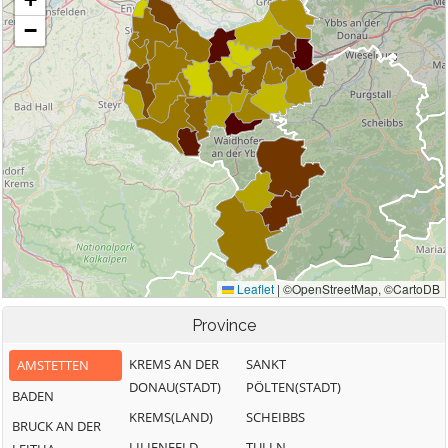
Province
KREMS AN DER
SANKT
AMSTETTEN
DONAU(STADT)
PÖLTEN(STADT)
BADEN
KREMS(LAND)
SCHEIBBS
BRUCK AN DER
LILIENFELD
TULLN