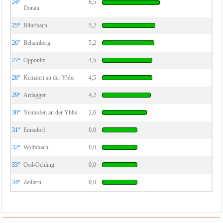
24°
6,5
Donau
25°
Biberbach
5,2
26°
Behamberg
5,2
27°
Opponitz
4,5
28°
Kematen an der Ybbs
4,5
29°
Ardagger
4,2
30°
Neuhofen an der Ybbs
2,6
31°
Ennsdorf
0,0
32°
Wolfsbach
0,0
33°
Oed-Oehling
0,0
34°
Zeillern
0,0