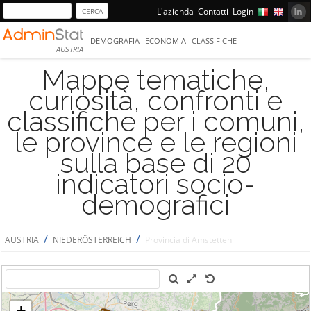
L'azienda
Contatti
Login
DEMOGRAFIA
ECONOMIA
CLASSIFICHE
AUSTRIA
Mappe tematiche,
curiosità, confronti e
classifiche per i comuni,
le province e le regioni
sulla base di 20
indicatori socio-
demografici
/
/
AUSTRIA
NIEDERÖSTERREICH
Provincia di Amstetten