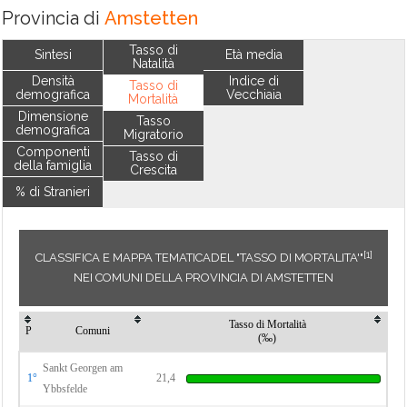
Provincia di
Amstetten
Tasso di
Sintesi
Età media
Natalità
Densità
Indice di
Tasso di
demografica
Vecchiaia
Mortalità
Dimensione
Tasso
demografica
Migratorio
Componenti
Tasso di
della famiglia
Crescita
% di Stranieri
[1]
CLASSIFICA E MAPPA TEMATICADEL "TASSO DI MORTALITA'"
NEI COMUNI DELLA PROVINCIA DI AMSTETTEN
Tasso di Mortalità
P
Comuni
(‰)
Sankt Georgen am
1°
21,4
Ybbsfelde