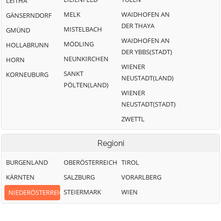
LEITHA
MELK
WAIDHOFEN AN
GÄNSERNDORF
DER THAYA
MISTELBACH
GMÜND
WAIDHOFEN AN
MÖDLING
HOLLABRUNN
DER YBBS(STADT)
NEUNKIRCHEN
HORN
WIENER
SANKT
KORNEUBURG
NEUSTADT(LAND)
PÖLTEN(LAND)
WIENER
NEUSTADT(STADT)
ZWETTL
Regioni
BURGENLAND
OBERÖSTERREICH
TIROL
KÄRNTEN
SALZBURG
VORARLBERG
STEIERMARK
WIEN
NIEDERÖSTERREICH