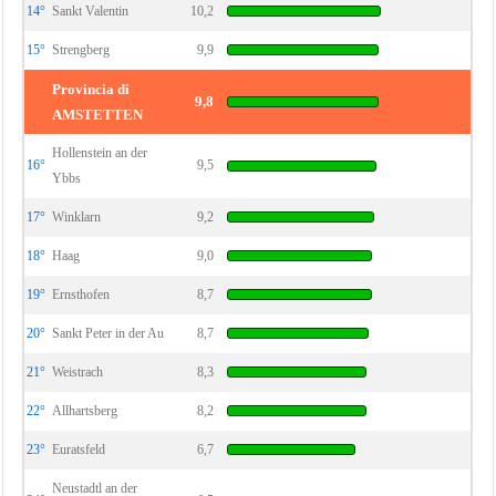
14°
Sankt Valentin
10,2
15°
Strengberg
9,9
Provincia di
9,8
AMSTETTEN
Hollenstein an der
16°
9,5
Ybbs
17°
Winklarn
9,2
18°
Haag
9,0
19°
Ernsthofen
8,7
20°
Sankt Peter in der Au
8,7
21°
Weistrach
8,3
22°
Allhartsberg
8,2
23°
Euratsfeld
6,7
Neustadtl an der