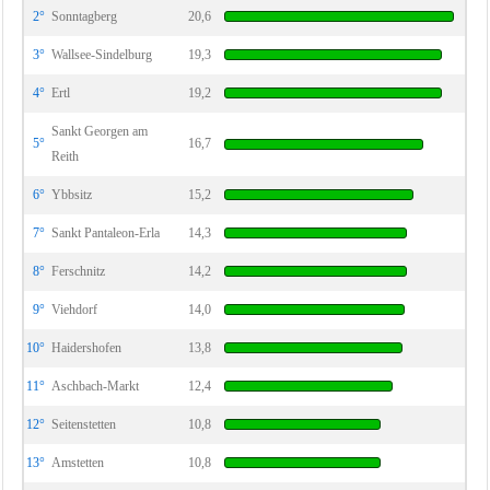
2°
Sonntagberg
20,6
3°
Wallsee-Sindelburg
19,3
4°
Ertl
19,2
Sankt Georgen am
5°
16,7
Reith
6°
Ybbsitz
15,2
7°
Sankt Pantaleon-Erla
14,3
8°
Ferschnitz
14,2
9°
Viehdorf
14,0
10°
Haidershofen
13,8
11°
Aschbach-Markt
12,4
12°
Seitenstetten
10,8
13°
Amstetten
10,8