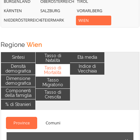
BURGENLAND
OBERÖSTERREICH
TIROL
KÄRNTEN
SALZBURG
VORARLBERG
NIEDERÖSTERREICH
STEIERMARK
WIEN
Regione
Wien
Tasso di
Sintesi
Età media
Natalità
Densità
Indice di
Tasso di
demografica
Vecchiaia
Mortalità
Dimensione
Tasso
demografica
Migratorio
Componenti
Tasso di
della famiglia
Crescita
% di Stranieri
Province
Comuni