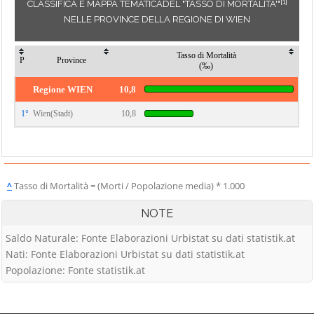
[1]
CLASSIFICA E MAPPA TEMATICADEL "TASSO DI MORTALITA'"
NELLE PROVINCE DELLA REGIONE DI WIEN
Tasso di Mortalità
P
Province
(‰)
Regione WIEN
10,8
1°
Wien(Stadt)
10,8
^
Tasso di Mortalità = (Morti / Popolazione media) * 1.000
NOTE
Saldo Naturale: Fonte Elaborazioni Urbistat su dati statistik.at
Nati: Fonte Elaborazioni Urbistat su dati statistik.at
Popolazione: Fonte statistik.at