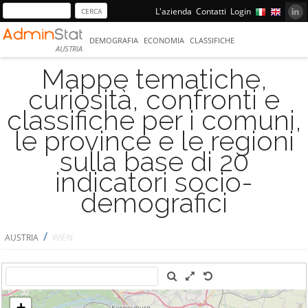
L'azienda
Contatti
Login
DEMOGRAFIA
ECONOMIA
CLASSIFICHE
AUSTRIA
Mappe tematiche,
curiosità, confronti e
classifiche per i comuni,
le province e le regioni
sulla base di 20
indicatori socio-
demografici
/
AUSTRIA
WIEN