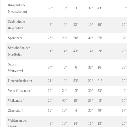
Ringelsdorf-
33°
3°
3°
37°
43°
6°
Niederabsdorf
Schönkirchen-
7°
9°
22°
19°
10°
10°
Reyersdorf
Spannberg
25°
28°
26°
41°
35°
37°
Strasshof an der
1°
4°
43°
4°
9°
23°
Nordbahn
Sulz im
34°
6°
6°
38°
16°
33°
Weinviertel
Untersiebenbrunn
21°
12°
33°
22°
21°
29°
Velm-Götzendorf
30°
24°
5°
39°
33°
9°
Weikendorf
29°
40°
18°
23°
8°
15°
Zistersdorf
19°
19°
4°
35°
40°
17°
Weiden an der
42°
10°
14°
11°
13°
25°