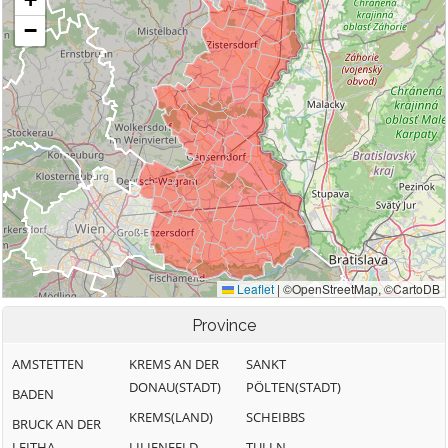
Province
AMSTETTEN
KREMS AN DER
SANKT
DONAU(STADT)
PÖLTEN(STADT)
BADEN
KREMS(LAND)
SCHEIBBS
BRUCK AN DER
LEITHA
LILIENFELD
TULLN