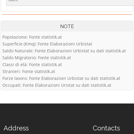
March
NOTE
Popolazione: Fonte statistik.at
Superficie (Kmq): Fonte Elaborazioni Urbistat
Saldo Naturale: Fonte Elaborazioni Urbistat su dati statistik.at
Saldo Migratorio: Fonte statistik.at
Classi di età: Fonte statistik.at
Stranieri: Fonte statistik.at
Forze lavoro: Fonte Elaborazioin Urbistat su dati statistik.at
Occupati: Fonte Elaborazioni Uristat su dati statistik.at
Address
Contacts