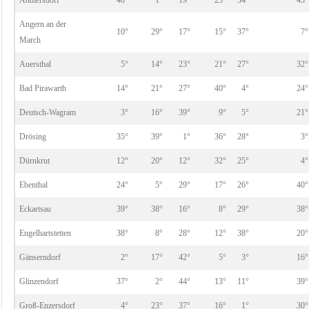
Andlersdorf
40°
1°
19°
25°
34°
43°
Angern an der
10°
29°
17°
15°
37°
7°
March
Auersthal
5°
14°
23°
21°
27°
32°
Bad Pirawarth
14°
21°
27°
40°
4°
24°
Deutsch-Wagram
3°
16°
39°
9°
5°
21°
Drösing
35°
39°
1°
36°
28°
3°
Dürnkrut
12°
20°
12°
32°
25°
4°
Ebenthal
24°
5°
29°
17°
26°
40°
Eckartsau
39°
38°
16°
8°
29°
38°
Engelhartstetten
38°
8°
28°
12°
38°
20°
Gänserndorf
2°
17°
42°
5°
3°
16°
Glinzendorf
37°
2°
44°
13°
11°
39°
Groß-Enzersdorf
4°
23°
37°
16°
1°
30°