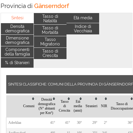
Provincia di
Gänserndorf
Tasso di
Sintesi
Età media
Natalità
Densità
Indice di
Tasso di
demografica
Vecchiaia
Mortalità
Dimensione
Tasso
demografica
Migratorio
Componenti
Tasso di
della famiglia
Crescita
% di Stranieri
SINTESI CLASSIFICHE: COMUNI DELLA PROVINCIA DI GÄNSERNDOR
Densità
Tasso
Età
demografica
Tasso di
Comuni
di
media
Stranieri
NIR
(N° abitanti
Disoccupazione
Crescita
(anni)
per Km²)
Aderklaa
41°
41°
30°
29°
2°
36°