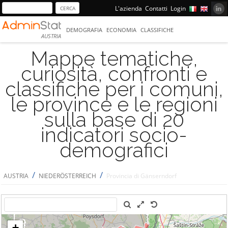
L'azienda
Contatti
Login
DEMOGRAFIA
ECONOMIA
CLASSIFICHE
AUSTRIA
Mappe tematiche,
curiosità, confronti e
classifiche per i comuni,
le province e le regioni
sulla base di 20
indicatori socio-
demografici
/
/
AUSTRIA
NIEDERÖSTERREICH
Provincia di Gänserndorf