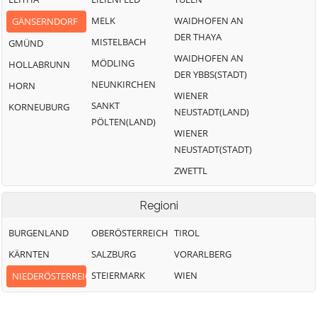
MELK
WAIDHOFEN AN
GÄNSERNDORF
DER THAYA
MISTELBACH
GMÜND
WAIDHOFEN AN
MÖDLING
HOLLABRUNN
DER YBBS(STADT)
NEUNKIRCHEN
HORN
WIENER
SANKT
KORNEUBURG
NEUSTADT(LAND)
PÖLTEN(LAND)
WIENER
NEUSTADT(STADT)
ZWETTL
Regioni
BURGENLAND
OBERÖSTERREICH
TIROL
KÄRNTEN
SALZBURG
VORARLBERG
STEIERMARK
WIEN
NIEDERÖSTERREICH