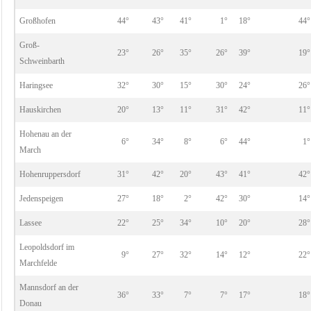
Großhofen
44°
43°
41°
1°
18°
44°
Groß-
23°
26°
35°
26°
39°
19°
Schweinbarth
Haringsee
32°
30°
15°
30°
24°
26°
Hauskirchen
20°
13°
11°
31°
42°
11°
Hohenau an der
6°
34°
8°
6°
44°
1°
March
Hohenruppersdorf
31°
42°
20°
43°
41°
42°
Jedenspeigen
27°
18°
2°
42°
30°
14°
Lassee
22°
25°
34°
10°
20°
28°
Leopoldsdorf im
9°
27°
32°
14°
12°
22°
Marchfelde
Mannsdorf an der
36°
33°
7°
7°
17°
18°
Donau