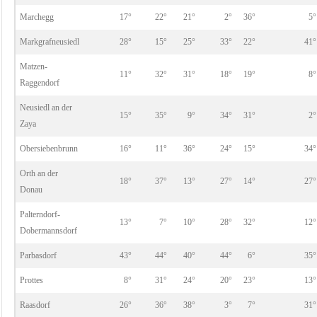
Marchegg
17°
22°
21°
2°
36°
5°
Markgrafneusiedl
28°
15°
25°
33°
22°
41°
Matzen-
11°
32°
31°
18°
19°
8°
Raggendorf
Neusiedl an der
15°
35°
9°
34°
31°
2°
Zaya
Obersiebenbrunn
16°
11°
36°
24°
15°
34°
Orth an der
18°
37°
13°
27°
14°
27°
Donau
Palterndorf-
13°
7°
10°
28°
32°
12°
Dobermannsdorf
Parbasdorf
43°
44°
40°
44°
6°
35°
Prottes
8°
31°
24°
20°
23°
13°
Raasdorf
26°
36°
38°
3°
7°
31°