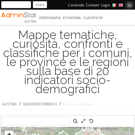
L'azienda
Contatti
Login
DEMOGRAFIA
ECONOMIA
CLASSIFICHE
AUSTRIA
Mappe tematiche,
curiosità, confronti e
classifiche per i comuni,
le province e le regioni
sulla base di 20
indicatori socio-
demografici
/
/
AUSTRIA
NIEDERÖSTERREICH
Provincia di Baden