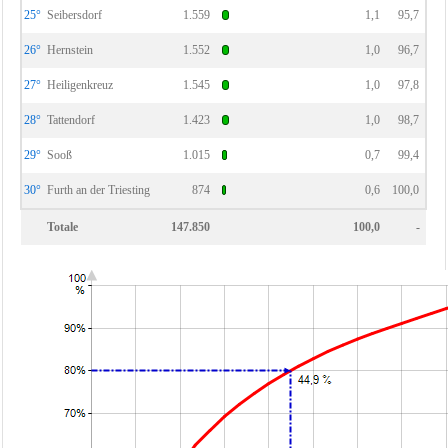
25°
Seibersdorf
1.559
1,1
95,7
26°
Hernstein
1.552
1,0
96,7
27°
Heiligenkreuz
1.545
1,0
97,8
28°
Tattendorf
1.423
1,0
98,7
29°
Sooß
1.015
0,7
99,4
30°
Furth an der Triesting
874
0,6
100,0
Totale
147.850
100,0
-