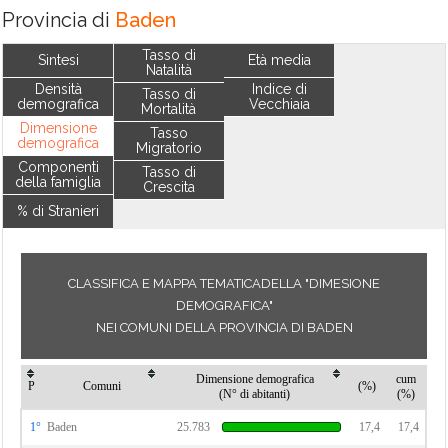
Provincia di
Baden
Tasso di
Sintesi
Età media
Natalità
Densità
Indice di
Tasso di
demografica
Vecchiaia
Mortalità
Dimensione
Tasso
demografica
Migratorio
Componenti
Tasso di
della famiglia
Crescita
% di Stranieri
CLASSIFICA E MAPPA TEMATICADELLA "DIMESIONE
DEMOGRAFICA"
NEI COMUNI DELLA PROVINCIA DI BADEN
Dimensione demografica
cum
P
Comuni
(%)
(N° di abitanti)
(%)
1°
Baden
25.783
17,4
17,4