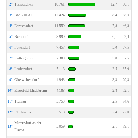
2°
Traiskirchen
18.761
12,7
30,1
3°
Bad Vöslau
12.424
8,4
38,5
4°
Ebreichsdorf
11.550
7,8
46,3
5°
Berndorf
8.990
6,1
52,4
6°
Pottendorf
7.457
5,0
57,5
7°
Kottingbrunn
7.388
5,0
62,5
8°
Leobersdorf
5.118
3,5
65,9
9°
Oberwaltersdorf
4.943
3,3
69,3
10°
Enzesfeld-Lindabrunn
4.188
2,8
72,1
11°
Trumau
3.753
2,5
74,6
12°
Pfaffstätten
3.518
2,4
77,0
Mitterndorf an der
13°
3.059
2,1
79,1
Fischa