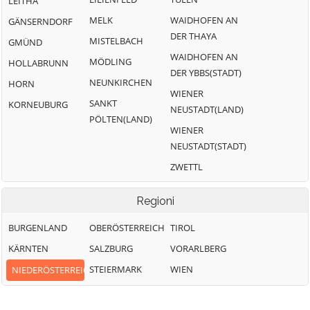
LEITHA
MELK
WAIDHOFEN AN
GÄNSERNDORF
DER THAYA
MISTELBACH
GMÜND
WAIDHOFEN AN
MÖDLING
HOLLABRUNN
DER YBBS(STADT)
NEUNKIRCHEN
HORN
WIENER
SANKT
KORNEUBURG
NEUSTADT(LAND)
PÖLTEN(LAND)
WIENER
NEUSTADT(STADT)
ZWETTL
Regioni
BURGENLAND
OBERÖSTERREICH
TIROL
KÄRNTEN
SALZBURG
VORARLBERG
STEIERMARK
WIEN
NIEDERÖSTERREICH