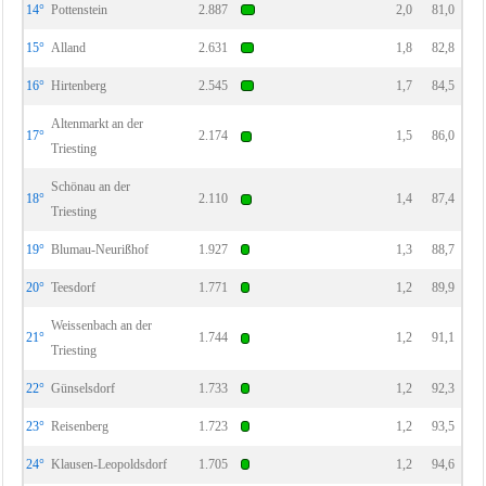
14°
Pottenstein
2.887
2,0
81,0
15°
Alland
2.631
1,8
82,8
16°
Hirtenberg
2.545
1,7
84,5
Altenmarkt an der
17°
2.174
1,5
86,0
Triesting
Schönau an der
18°
2.110
1,4
87,4
Triesting
19°
Blumau-Neurißhof
1.927
1,3
88,7
20°
Teesdorf
1.771
1,2
89,9
Weissenbach an der
21°
1.744
1,2
91,1
Triesting
22°
Günselsdorf
1.733
1,2
92,3
23°
Reisenberg
1.723
1,2
93,5
24°
Klausen-Leopoldsdorf
1.705
1,2
94,6