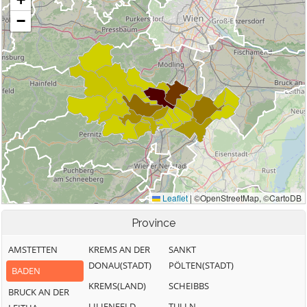
Province
AMSTETTEN
KREMS AN DER
SANKT
DONAU(STADT)
PÖLTEN(STADT)
BADEN
KREMS(LAND)
SCHEIBBS
BRUCK AN DER
LILIENFELD
TULLN