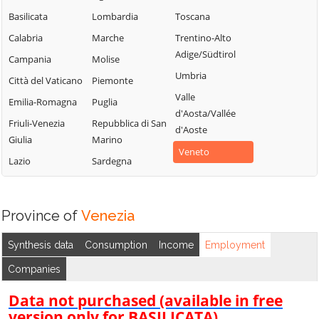
Basilicata
Lombardia
Toscana
Calabria
Marche
Trentino-Alto
Adige/Südtirol
Campania
Molise
Umbria
Città del Vaticano
Piemonte
Valle
Emilia-Romagna
Puglia
d'Aosta/Vallée
Friuli-Venezia
Repubblica di San
d'Aoste
Giulia
Marino
Veneto
Lazio
Sardegna
Province of
Venezia
Synthesis data
Consumption
Income
Employment
Companies
Data not purchased (available in free
version only for BASILICATA)