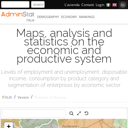
L'azienda
Contatti
Login
DEMOGRAPHY
ECONOMY
RANKINGS
ITALIA
Maps, analysis and
statistics on the
economic and
productive system
Levels of employment and unemployment, disposable
income, consumption by product category and
segmentation of enterprises by economic sector
/
/
ITALIA
Veneto
Province of Venezia