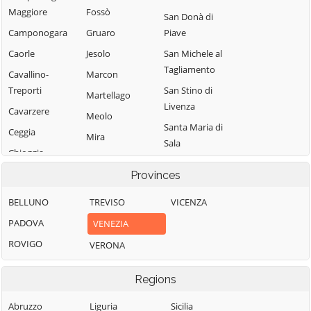
Maggiore
Fossò
San Donà di
Camponogara
Gruaro
Piave
Caorle
Jesolo
San Michele al
Tagliamento
Cavallino-
Marcon
Treporti
San Stino di
Martellago
Livenza
Cavarzere
Meolo
Santa Maria di
Ceggia
Mira
Sala
Chioggia
Mirano
Scorzè
Cinto
Provinces
Musile di Piave
Spinea
Caomaggiore
Noale
BELLUNO
TREVISO
VICENZA
Stra
Cona
Noventa di Piave
PADOVA
VENEZIA
Teglio Veneto
Concordia
Pianiga
ROVIGO
VERONA
Sagittaria
Torre di Mosto
Portogruaro
Dolo
Venezia
Regions
Eraclea
Vigonovo
Abruzzo
Liguria
Sicilia
Fiesso d'Artico