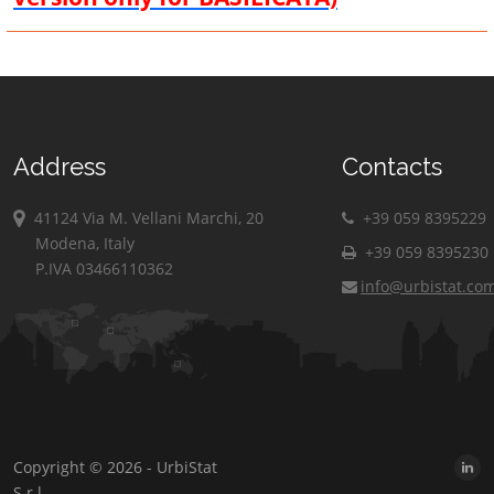
Address
Contacts
41124 Via M. Vellani Marchi, 20
+39 059 8395229
Modena, Italy
+39 059 8395230
P.IVA 03466110362
info@urbistat.co
Copyright © 2026 - UrbiStat
S.r.l.