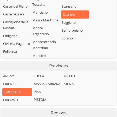
Toscana
Castel del Piano
Scansano
Manciano
Castell'Azzara
Scarlino
Massa Marittima
Castiglione della
Seggiano
Pescaia
Monte
Semproniano
Argentario
Cinigiano
Sorano
Monterotondo
Civitella Paganico
Marittimo
Follonica
Montieri
Gavorrano
Orbetello
Provinces
Pitigliano
AREZZO
LUCCA
PRATO
FIRENZE
MASSA-CARRARA
SIENA
PISA
GROSSETO
PISTOIA
LIVORNO
Regions