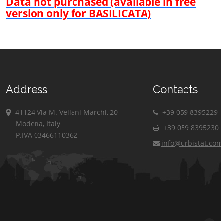
Data not purchased (available in free
version only for BASILICATA)
Address
Contacts
41124 Via M. Vellani Marchi, 20
+39 059 8395229
Modena, Italy
+39 059 8395230
P.IVA 03466110362
info@urbistat.co