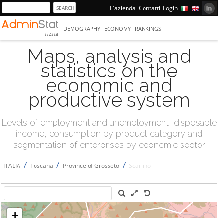
L'azienda
Contatti
Login
DEMOGRAPHY
ECONOMY
RANKINGS
ITALIA
Maps, analysis and
statistics on the
economic and
productive system
Levels of employment and unemployment, disposable
income, consumption by product category and
segmentation of enterprises by economic sector
/
/
/
ITALIA
Toscana
Province of Grosseto
Scarlino