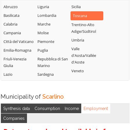
Abruzzo
Liguria
Sicilia
Basilicata
Lombardia
Toscana
Calabria
Marche
Trentino-Alto
Adige/Südtirol
Campania
Molise
Umbria
Città del Vaticano
Piemonte
Valle
Emilia-Romagna
Puglia
d'Aosta/Vallée
Friuli-Venezia
Repubblica di San
d'Aoste
Giulia
Marino
Veneto
Lazio
Sardegna
Municipality of
Scarlino
Synthesis data
Consumption
Income
Employment
Companies