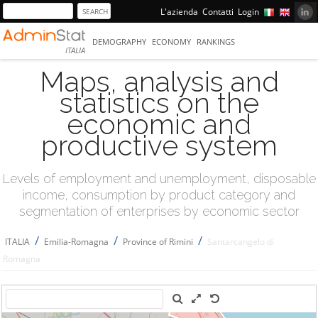
L'azienda
Contatti
Login
DEMOGRAPHY
ECONOMY
RANKINGS
ITALIA
Maps, analysis and
statistics on the
economic and
productive system
Levels of employment and unemployment, disposable
income, consumption by product category and
segmentation of enterprises by economic sector
/
/
/
ITALIA
Emilia-Romagna
Province of Rimini
Santarcangelo di
Romagna