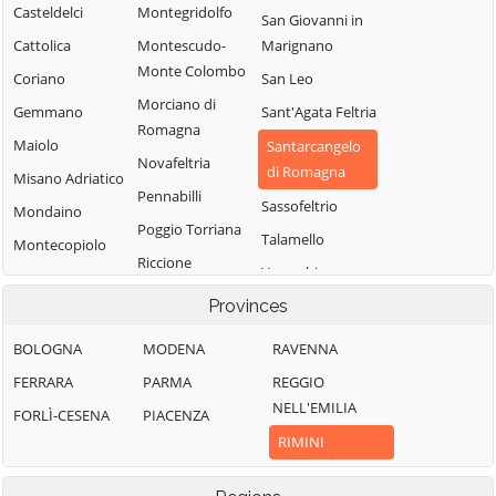
Casteldelci
Montegridolfo
San Giovanni in
Cattolica
Montescudo-
Marignano
Monte Colombo
Coriano
San Leo
Morciano di
Gemmano
Sant'Agata Feltria
Romagna
Maiolo
Santarcangelo
Novafeltria
di Romagna
Misano Adriatico
Pennabilli
Sassofeltrio
Mondaino
Poggio Torriana
Talamello
Montecopiolo
Riccione
Verucchio
Rimini
Provinces
BOLOGNA
MODENA
RAVENNA
FERRARA
PARMA
REGGIO
NELL'EMILIA
FORLÌ-CESENA
PIACENZA
RIMINI