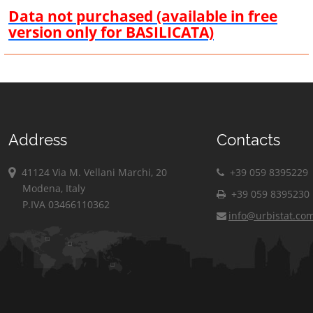
Data not purchased (available in free
version only for BASILICATA)
Address
Contacts
41124 Via M. Vellani Marchi, 20
+39 059 8395229
Modena, Italy
+39 059 8395230
P.IVA 03466110362
info@urbistat.co