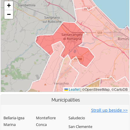
Municipalities
Stroll up beside >>
Bellaria-Igea
Montefiore
Saludecio
Marina
Conca
San Clemente