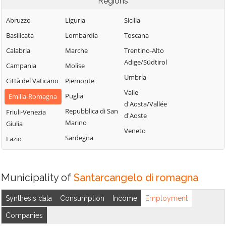
Regions
Abruzzo
Liguria
Sicilia
Basilicata
Lombardia
Toscana
Calabria
Marche
Trentino-Alto
Adige/Südtirol
Campania
Molise
Umbria
Città del Vaticano
Piemonte
Valle
Puglia
Emilia-Romagna
d'Aosta/Vallée
Repubblica di San
Friuli-Venezia
d'Aoste
Marino
Giulia
Veneto
Sardegna
Lazio
Municipality of
Santarcangelo di romagna
Synthesis data
Consumption
Income
Employment
Companies