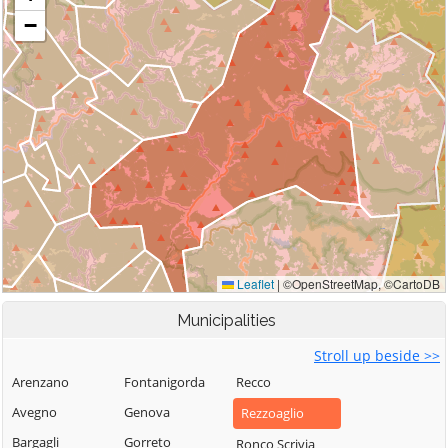
Municipalities
Stroll up beside >>
Arenzano
Fontanigorda
Recco
Avegno
Genova
Rezzoaglio
Bargagli
Gorreto
Ronco Scrivia