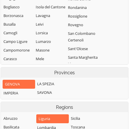
Bogliasco
Isola del Cantone
Rondanina
Borzonasca
Lavagna
Rossiglione
Busalla
Leivi
Rovegno
Camogli
Lorsica
San Colombano
Certenoli
Campo Ligure
Lumarzo
Sant'Olcese
Campomorone
Masone
Santa Margherita
Carasco
Mele
Ligure
Casarza Ligure
Mezzanego
Provinces
Santo Stefano
Casella
Mignanego
d'Aveto
LA SPEZIA
GENOVA
Castiglione
Moconesi
Savignone
Chiavarese
SAVONA
IMPERIA
Moneglia
Serra Riccò
Ceranesi
Montebruno
Sestri Levante
Regions
Chiavari
Montoggio
Sori
Cicagna
Abruzzo
Sicilia
Liguria
Ne
Tiglieto
Cogoleto
Basilicata
Toscana
Lombardia
Neirone