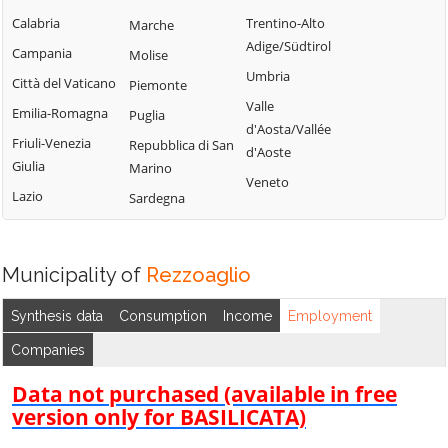
Torriglia
Cogorno
Calabria
Trentino-Alto
Marche
Orero
Tribogna
Adige/Südtirol
Coreglia Ligure
Campania
Molise
Pieve Ligure
Uscio
Umbria
Crocefieschi
Città del Vaticano
Piemonte
Portofino
Valbrevenna
Valle
Davagna
Emilia-Romagna
Puglia
Propata
Vobbia
d'Aosta/Vallée
Fascia
Friuli-Venezia
Repubblica di San
Rapallo
d'Aoste
Zoagli
Giulia
Marino
Favale di Malvaro
Veneto
Lazio
Sardegna
Municipality of
Rezzoaglio
Synthesis data
Consumption
Income
Employment
Companies
Data not purchased (available in free
version only for BASILICATA)