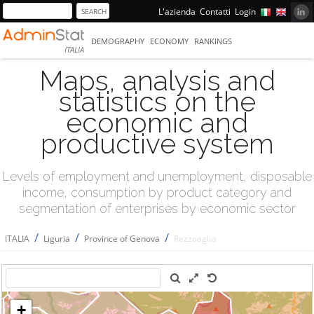
L'azienda
Contatti
Login
DEMOGRAPHY
ECONOMY
RANKINGS
ITALIA
Maps, analysis and
statistics on the
economic and
productive system
Levels of employment and unemployment, disposable
income, consumption by product category and
segmentation of enterprises by economic sector
/
/
/
ITALIA
Liguria
Province of Genova
Rezzoaglio