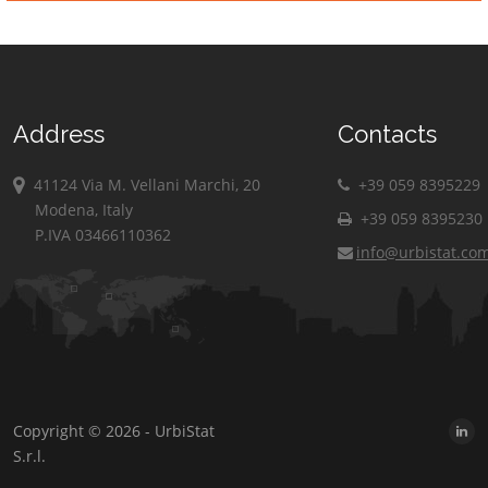
Address
Contacts
41124 Via M. Vellani Marchi, 20
+39 059 8395229
Modena, Italy
+39 059 8395230
P.IVA 03466110362
info@urbistat.co
Copyright © 2026 - UrbiStat
S.r.l.