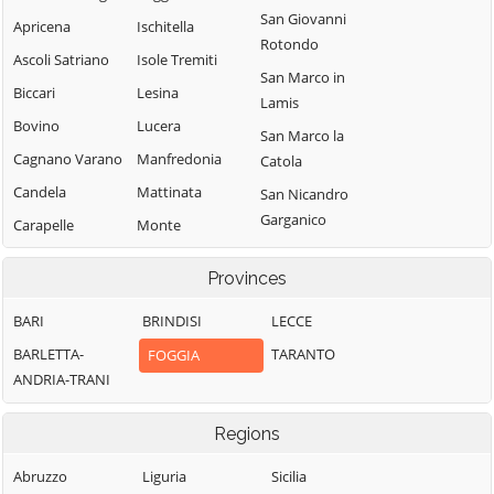
San Giovanni
Apricena
Ischitella
Rotondo
Ascoli Satriano
Isole Tremiti
San Marco in
Biccari
Lesina
Lamis
Bovino
Lucera
San Marco la
Cagnano Varano
Manfredonia
Catola
Candela
Mattinata
San Nicandro
Garganico
Carapelle
Monte
Sant'Angelo
San Paolo di
Carlantino
Provinces
Civitate
Monteleone di
Carpino
Puglia
San Severo
BARI
BRINDISI
LECCE
Casalnuovo
Motta
Sant'Agata di
Monterotaro
BARLETTA-
TARANTO
FOGGIA
Montecorvino
Puglia
ANDRIA-TRANI
Casalvecchio di
Ordona
Serracapriola
Puglia
Orsara di Puglia
Regions
Stornara
Castelluccio dei
Sauri
Orta Nova
Stornarella
Abruzzo
Liguria
Sicilia