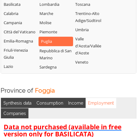
Castelluccio
Panni
Torremaggiore
Basilicata
Lombardia
Toscana
Valmaggiore
Peschici
Troia
Calabria
Marche
Trentino-Alto
Castelnuovo
Pietramontecorvino
Vico del Gargano
Adige/Südtirol
Campania
Molise
della Daunia
Poggio Imperiale
Vieste
Umbria
Città del Vaticano
Piemonte
Celenza
Rignano
Volturara Appula
Valle
Valfortore
Emilia-Romagna
Puglia
Garganico
d'Aosta/Vallée
Volturino
Celle di San Vito
Friuli-Venezia
Repubblica di San
d'Aoste
Rocchetta
Giulia
Zapponeta
Marino
Cerignola
Sant'Antonio
Veneto
Lazio
Sardegna
Chieuti
Province of
Foggia
Synthesis data
Consumption
Income
Employment
Companies
Data not purchased (available in free
version only for BASILICATA)