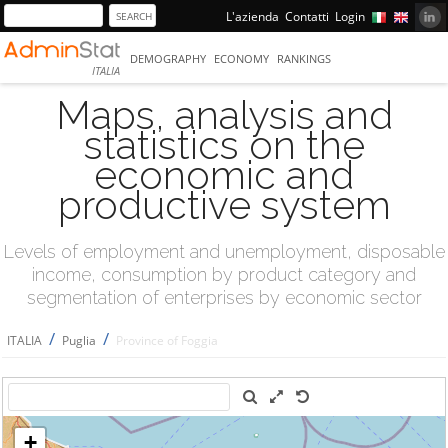
L'azienda
Contatti
Login
DEMOGRAPHY
ECONOMY
RANKINGS
ITALIA
Maps, analysis and
statistics on the
economic and
productive system
Levels of employment and unemployment, disposable
income, consumption by product category and
segmentation of enterprises by economic sector
/
/
ITALIA
Puglia
Province of Foggia