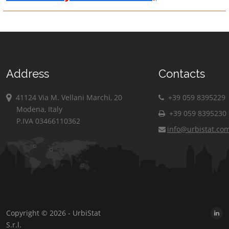
Address
Contacts
41124 Via M. Vellani Marchi, 20
+39 059 8395229
Modena, Italy
+39 059 8395230
P.IVA 03466110362
info@urbistat.co
Copyright © 2026 - UrbiStat
S.r.l.