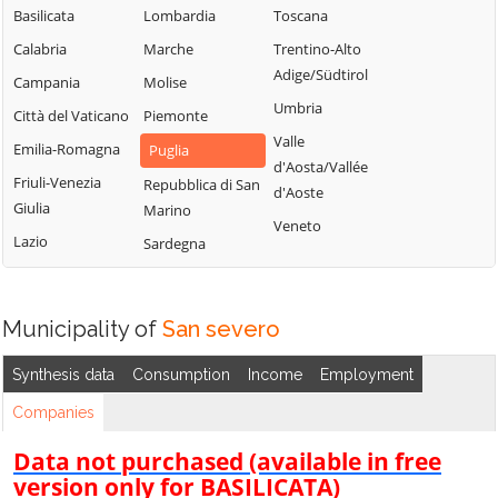
Castelluccio
Panni
Torremaggiore
Basilicata
Lombardia
Toscana
Valmaggiore
Peschici
Troia
Calabria
Marche
Trentino-Alto
Castelnuovo
Pietramontecorvino
Adige/Südtirol
Vico del Gargano
Campania
Molise
della Daunia
Poggio Imperiale
Umbria
Vieste
Città del Vaticano
Piemonte
Celenza
Rignano
Valle
Volturara Appula
Valfortore
Emilia-Romagna
Puglia
Garganico
d'Aosta/Vallée
Volturino
Celle di San Vito
Friuli-Venezia
Repubblica di San
d'Aoste
Rocchetta
Giulia
Marino
Zapponeta
Cerignola
Sant'Antonio
Veneto
Lazio
Sardegna
Chieuti
Municipality of
San severo
Synthesis data
Consumption
Income
Employment
Companies
Data not purchased (available in free
version only for BASILICATA)