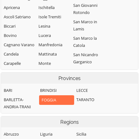
San Giovanni
Apricena
Ischitella
Rotondo
Ascoli Satriano
Isole Tremiti
San Marco in
Biccari
Lesina
Lamis
Bovino
Lucera
San Marco la
Cagnano Varano
Manfredonia
Catola
Candela
Mattinata
San Nicandro
Garganico
Carapelle
Monte
Sant'Angelo
San Paolo di
Carlantino
Provinces
Civitate
Monteleone di
Carpino
Puglia
San Severo
BARI
BRINDISI
LECCE
Casalnuovo
Motta
Sant'Agata di
Monterotaro
BARLETTA-
TARANTO
FOGGIA
Montecorvino
Puglia
ANDRIA-TRANI
Casalvecchio di
Ordona
Serracapriola
Puglia
Orsara di Puglia
Regions
Stornara
Castelluccio dei
Sauri
Orta Nova
Stornarella
Abruzzo
Liguria
Sicilia