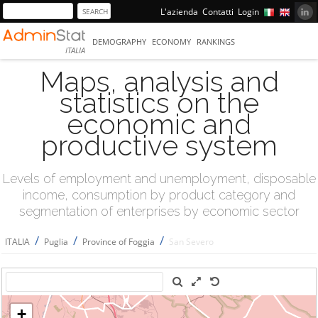
L'azienda
Contatti
Login
DEMOGRAPHY
ECONOMY
RANKINGS
ITALIA
Maps, analysis and
statistics on the
economic and
productive system
Levels of employment and unemployment, disposable
income, consumption by product category and
segmentation of enterprises by economic sector
/
/
/
ITALIA
Puglia
Province of Foggia
San Severo