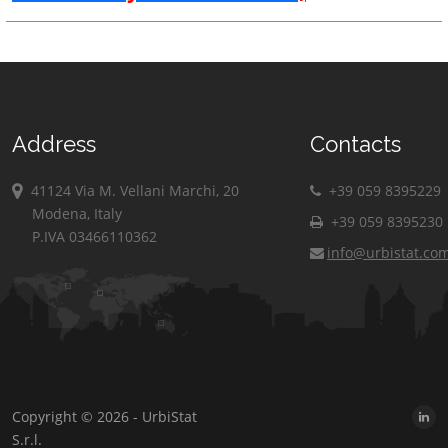
Address
Contacts
41124 Via M. Vellani Marchi, 20
+39 059 8395229
Modena, Italy
+39 059 8395230
P.IVA 03466110362
info@urbistat.co
Copyright © 2026 - UrbiStat
S.r.l.