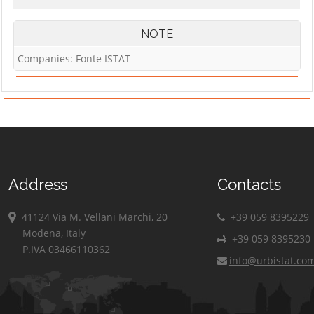
NOTE
Companies: Fonte ISTAT
Address
Contacts
41124 Via M. Vellani Marchi, 20
+39 059 8395229
Modena, Italy
+39 059 8395230
P.IVA 03466110362
info@urbistat.co