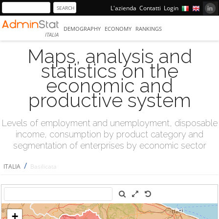
L'azienda
Contatti
Login
DEMOGRAPHY
ECONOMY
RANKINGS
ITALIA
Maps, analysis and
statistics on the
economic and
productive system
Levels of employment and unemployment, disposable
income, consumption by product category and
segmentation of enterprises by economic sector
/
ITALIA
Basilicata