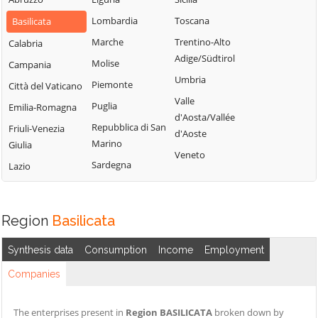
Lombardia
Toscana
Basilicata
Marche
Trentino-Alto
Calabria
Adige/Südtirol
Molise
Campania
Umbria
Piemonte
Città del Vaticano
Valle
Puglia
Emilia-Romagna
d'Aosta/Vallée
Repubblica di San
Friuli-Venezia
d'Aoste
Marino
Giulia
Veneto
Sardegna
Lazio
Region
Basilicata
Synthesis data
Consumption
Income
Employment
Companies
The enterprises present in
Region BASILICATA
broken down by