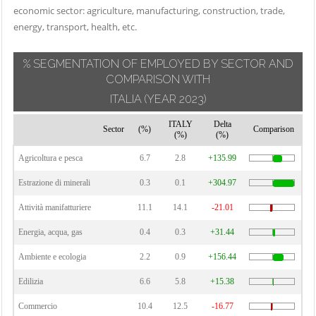
economic sector: agriculture, manufacturing, construction, trade,
energy, transport, health, etc.
% SEGMENTATION OF EMPLOYED BY SECTOR AND
COMPARISON WITH
ITALIA
(YEAR 2023)
ITALY
Delta
Sector
(%)
Comparison
(%)
(%)
Agricoltura e pesca
6.7
2.8
+135.99
Estrazione di minerali
0.3
0.1
+304.97
Attività manifatturiere
11.1
14.1
-21.01
Energia, acqua, gas
0.4
0.3
+31.44
Ambiente e ecologia
2.2
0.9
+156.44
Edilizia
6.6
5.8
+15.38
Commercio
10.4
12.5
-16.77