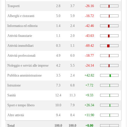
Trasporti
2.8
3.7
-26.16
Alberghi e ristoranti
5.0
5.9
-16.72
Informatica ed editoria
1.4
2.4
-42.46
Attività finanziarie
1.1
2.0
-43.63
Attività immobiliari
0.3
1.1
-69.42
Attività professionali
4.9
6.0
-18.77
Noleggio e servizi alle imprese
4.2
5.5
-24.14
Pubblica amministrazione
3.5
2.4
+42.82
Istruzione
7.3
6.8
+7.72
Sanità
12.4
11.3
+9.33
Sport e tempo libero
10.0
7.9
+26.34
Altre attività
9.4
8.4
+11.90
Total
100.0
100.0
+0.00