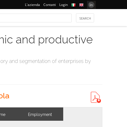
L'azienda
Contatti
Login
mic and productive
ry and segmentation of enterprises by
ola
ome
Employment