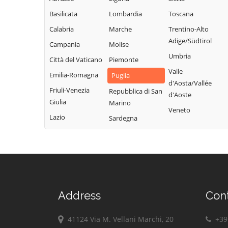
Peschici
Troia
Castelnuovo
Basilicata
Lombardia
Toscana
Pietramontecorvino
Vico del Gargano
della Daunia
Calabria
Marche
Trentino-Alto
Poggio Imperiale
Vieste
Celenza
Adige/Südtirol
Campania
Molise
Rignano
Volturara Appula
Valfortore
Umbria
Garganico
Città del Vaticano
Piemonte
Volturino
Celle di San Vito
Valle
Rocchetta
Emilia-Romagna
Puglia
Zapponeta
Cerignola
d'Aosta/Vallée
Sant'Antonio
Friuli-Venezia
Repubblica di San
d'Aoste
Chieuti
Giulia
Marino
Veneto
Lazio
Sardegna
Address
Con
41124 Via M. Vellani Marchi, 20
+39 