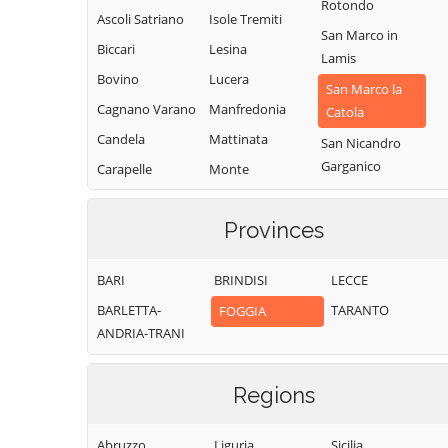
Rotondo
Ascoli Satriano
Isole Tremiti
San Marco in
Biccari
Lesina
Lamis
Bovino
Lucera
San Marco la
Cagnano Varano
Manfredonia
Catola
Candela
Mattinata
San Nicandro
Garganico
Carapelle
Monte
Sant'Angelo
San Paolo di
Carlantino
Civitate
Monteleone di
Provinces
Carpino
Puglia
San Severo
Casalnuovo
Motta
Sant'Agata di
BARI
BRINDISI
LECCE
Monterotaro
Montecorvino
Puglia
BARLETTA-
TARANTO
FOGGIA
Casalvecchio di
Ordona
Serracapriola
ANDRIA-TRANI
Puglia
Orsara di Puglia
Stornara
Castelluccio dei
Sauri
Orta Nova
Regions
Stornarella
Castelluccio
Panni
Torremaggiore
Valmaggiore
Abruzzo
Liguria
Sicilia