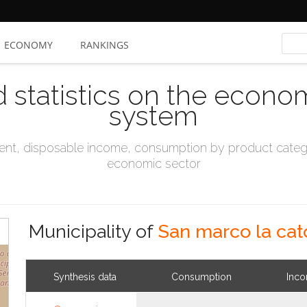
ECONOMY
RANKINGS
d statistics on the econo
system
t, disposable income, consumption by product catego
economic sector
Municipality of
San marco la cat
Synthesis data
Consumption
Inc