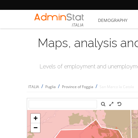
DEMOGRAPHY
ITALIA
Maps, analysis an
Levels of employment and unemploymen
/
/
/
ITALIA
Puglia
Province of Foggia
San Marco la Catola