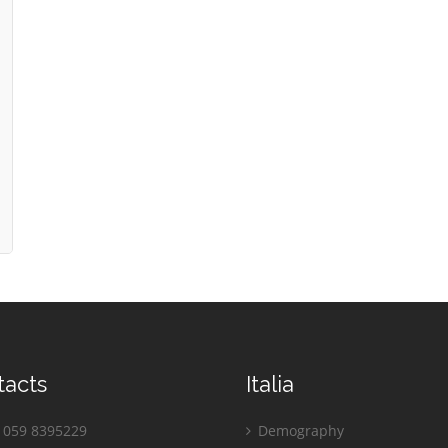
tacts
Italia
059 8395229
Demography