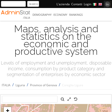
L'azienda
Contatti
Login
DEMOGRAPHY
ECONOMY
RANKINGS
ITALIA
Maps, analysis and
statistics on the
economic and
productive system
Levels of employment and unemployment, disposable
income, consumption by product category and
segmentation of enterprises by economic sector
/
/
/
ITALIA
Liguria
Province of Genova
Coreglia Ligure