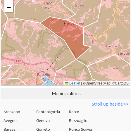
Municipalities
Stroll up beside >>
Arenzano
Fontanigorda
Recco
Avegno
Genova
Rezzoaglio
Bargagli
Gorreto
Ronco Scrivia