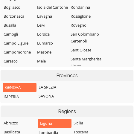
Bogliasco
Isola del Cantone
Rondanina
Borzonasca
Lavagna
Rossiglione
Busalla
Leivi
Rovegno
Camogli
Lorsica
San Colombano
Certenoli
Campo Ligure
Lumarzo
Sant'Olcese
Campomorone
Masone
Santa Margherita
Carasco
Mele
Ligure
Casarza Ligure
Mezzanego
Santo Stefano
Provinces
Casella
Mignanego
d'Aveto
LA SPEZIA
GENOVA
Castiglione
Moconesi
Savignone
Chiavarese
SAVONA
IMPERIA
Moneglia
Serra Riccò
Ceranesi
Montebruno
Sestri Levante
Regions
Chiavari
Montoggio
Sori
Cicagna
Abruzzo
Sicilia
Liguria
Ne
Tiglieto
Cogoleto
Basilicata
Toscana
Lombardia
Neirone