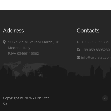
Address
Contacts
41124 Via M. Vellani Marchi, 20
+39 059 8395229
Modena, Italy
+39 059 8395230
P.IVA 03466110362
info@urbistat.co
Copyright © 2026 - UrbiStat
S.r.l.