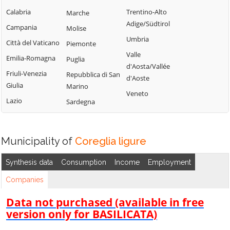
Torriglia
Cogorno
Calabria
Trentino-Alto
Marche
Orero
Tribogna
Adige/Südtirol
Coreglia Ligure
Campania
Molise
Pieve Ligure
Uscio
Umbria
Crocefieschi
Città del Vaticano
Piemonte
Portofino
Valbrevenna
Valle
Davagna
Emilia-Romagna
Puglia
Propata
Vobbia
d'Aosta/Vallée
Fascia
Friuli-Venezia
Repubblica di San
Rapallo
d'Aoste
Zoagli
Giulia
Marino
Favale di Malvaro
Veneto
Lazio
Sardegna
Municipality of
Coreglia ligure
Synthesis data
Consumption
Income
Employment
Companies
Data not purchased (available in free
version only for BASILICATA)