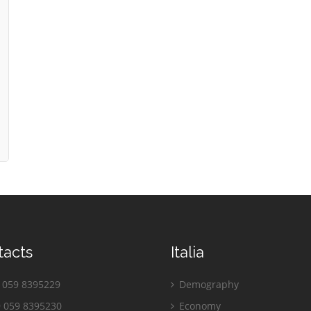
tacts
Italia
059 8395229
Demography
 059 8395230
Economy