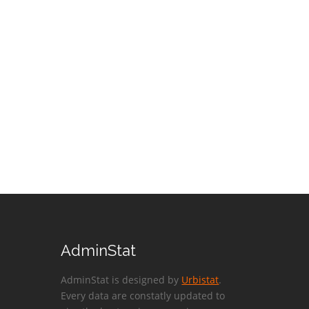
AdminStat
AdminStat is designed by
Urbistat
.
Every data are constatly updated to