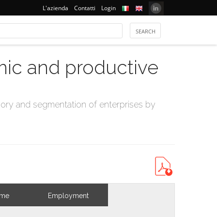
L'azienda
Contatti
Login
mic and productive
ry and segmentation of enterprises by
ome
Employment