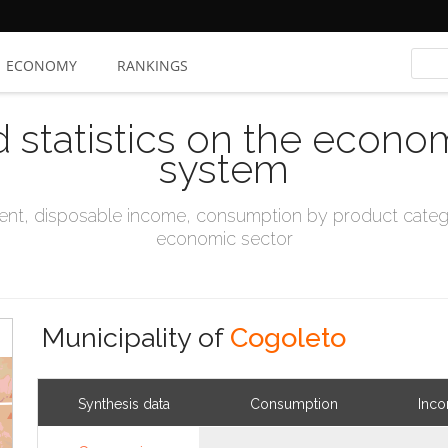
ECONOMY
RANKINGS
d statistics on the econo
system
t, disposable income, consumption by product catego
economic sector
Municipality of
Cogoleto
Synthesis data
Consumption
Inc