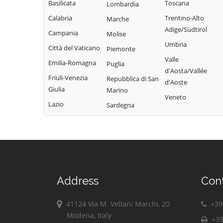
Tribogna
Basilicata
Toscana
Lombardia
Coreglia Ligure
Pieve Ligure
Uscio
Calabria
Trentino-Alto
Marche
Crocefieschi
Portofino
Adige/Südtirol
Valbrevenna
Campania
Molise
Davagna
Propata
Umbria
Vobbia
Città del Vaticano
Piemonte
Fascia
Rapallo
Valle
Zoagli
Emilia-Romagna
Puglia
Favale di Malvaro
d'Aosta/Vallée
Friuli-Venezia
Repubblica di San
d'Aoste
Giulia
Marino
Veneto
Lazio
Sardegna
Address
Con
41124 Via M. Vellani Marchi, 20
+39 
Modena, Italy
+39