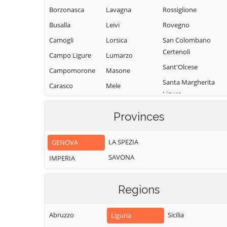
Borzonasca
Lavagna
Rossiglione
Busalla
Leivi
Rovegno
Camogli
Lorsica
San Colombano
Certenoli
Campo Ligure
Lumarzo
Sant'Olcese
Campomorone
Masone
Santa Margherita
Carasco
Mele
Ligure
Casarza Ligure
Mezzanego
Santo Stefano
Provinces
Casella
Mignanego
d'Aveto
Castiglione
Moconesi
Savignone
LA SPEZIA
GENOVA
Chiavarese
Moneglia
Serra Riccò
SAVONA
Ceranesi
IMPERIA
Montebruno
Sestri Levante
Chiavari
Montoggio
Sori
Regions
Cicagna
Ne
Tiglieto
Cogoleto
Neirone
Torriglia
Abruzzo
Sicilia
Liguria
Cogorno
Orero