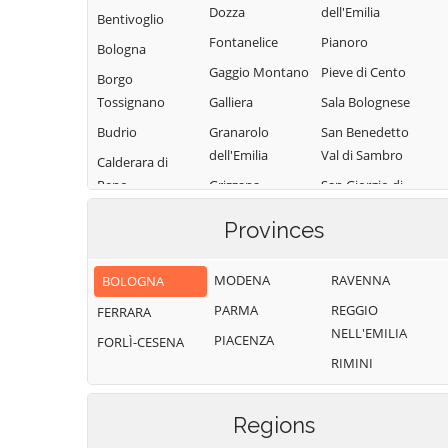
Dozza
dell'Emilia
Bentivoglio
Fontanelice
Pianoro
Bologna
Gaggio Montano
Pieve di Cento
Borgo
Tossignano
Galliera
Sala Bolognese
Budrio
Granarolo
San Benedetto
dell'Emilia
Val di Sambro
Calderara di
Reno
Grizzana
San Giorgio di
Morandi
Piano
Camugnano
Provinces
Imola
San Giovanni in
Casalecchio di
Persiceto
Reno
Lizzano in
MODENA
RAVENNA
BOLOGNA
Belvedere
San Lazzaro di
Casalfiumanese
PARMA
REGGIO
FERRARA
Savena
Loiano
Castel d'Aiano
NELL'EMILIA
PIACENZA
FORLÌ-CESENA
San Pietro in
Malalbergo
Castel del Rio
RIMINI
Casale
Marzabotto
Castel di Casio
Sant'Agata
Medicina
Castel Guelfo di
Bolognese
Regions
Bologna
Minerbio