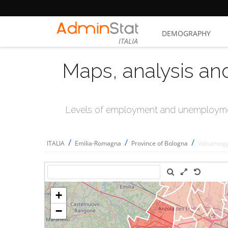
DEMOGRAPHY
ITALIA
Maps, analysis an
Levels of employment and unemploymen
/
/
/
ITALIA
Emilia-Romagna
Province of Bologna
Valsamogg