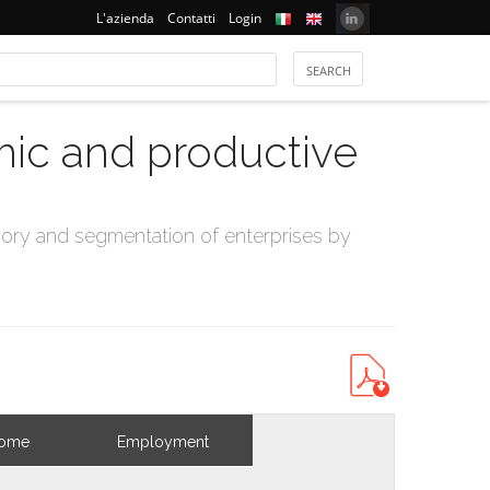
L'azienda
Contatti
Login
mic and productive
ry and segmentation of enterprises by
come
Employment