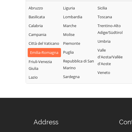
Sasso Marconi
Castel Maggiore
Molinella
Abruzzo
Liguria
Sicilia
Valsamoggia
Castel San Pietro
Monghidoro
Basilicata
Lombardia
Toscana
Vergato
Terme
Monte San Pietro
Calabria
Marche
Trentino-Alto
Zola Predosa
Castello d'Argile
Adige/Südtirol
Campania
Molise
Umbria
Città del Vaticano
Piemonte
Valle
Puglia
Emilia-Romagna
d'Aosta/Vallée
Repubblica di San
Friuli-Venezia
d'Aoste
Marino
Giulia
Veneto
Sardegna
Lazio
Address
Con