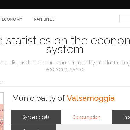
ECONOMY
RANKINGS
d statistics on the econo
system
t, disposable income, consumption by product catego
economic sector
ia
Municipality of
Valsamoggia
Consumption
Synthesis data
In