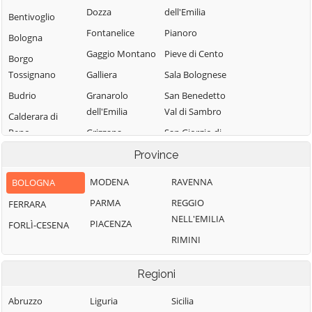
Dozza
dell'Emilia
Bentivoglio
Fontanelice
Pianoro
Bologna
Gaggio Montano
Pieve di Cento
Borgo
Tossignano
Galliera
Sala Bolognese
Budrio
Granarolo
San Benedetto
dell'Emilia
Val di Sambro
Calderara di
Reno
Grizzana
San Giorgio di
Morandi
Piano
Camugnano
Province
Imola
San Giovanni in
Casalecchio di
MODENA
RAVENNA
BOLOGNA
Persiceto
Reno
Lizzano in
PARMA
REGGIO
FERRARA
Belvedere
San Lazzaro di
Casalfiumanese
NELL'EMILIA
Savena
PIACENZA
FORLÌ-CESENA
Loiano
Castel d'Aiano
RIMINI
San Pietro in
Malalbergo
Castel del Rio
Casale
Marzabotto
Castel di Casio
Regioni
Sant'Agata
Medicina
Castel Guelfo di
Bolognese
Abruzzo
Liguria
Sicilia
Bologna
Minerbio