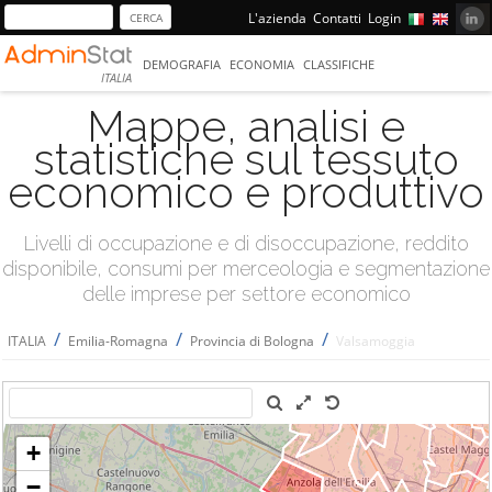
L'azienda
Contatti
Login
DEMOGRAFIA
ECONOMIA
CLASSIFICHE
ITALIA
Mappe, analisi e
statistiche sul tessuto
economico e produttivo
Livelli di occupazione e di disoccupazione, reddito
disponibile, consumi per merceologia e segmentazione
delle imprese per settore economico
/
/
/
ITALIA
Emilia-Romagna
Provincia di Bologna
Valsamoggia