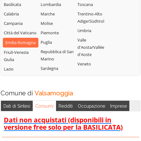
Sasso Marconi
Basilicata
Lombardia
Toscana
Castel Maggiore
Molinella
Valsamoggia
Calabria
Marche
Trentino-Alto
Castel San Pietro
Monghidoro
Adige/Südtirol
Vergato
Campania
Molise
Terme
Monte San Pietro
Umbria
Zola Predosa
Città del Vaticano
Piemonte
Castello d'Argile
Valle
Puglia
Emilia-Romagna
d'Aosta/Vallée
Repubblica di San
Friuli-Venezia
d'Aoste
Marino
Giulia
Veneto
Sardegna
Lazio
Comune di
Valsamoggia
Dati di Sintesi
Consumi
Redditi
Occupazione
Imprese
Dati non acquistati (disponibili in
versione free solo per la BASILICATA)