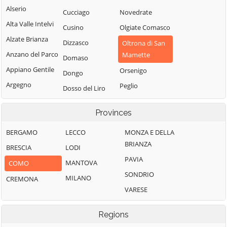
Alserio
Cucciago
Novedrate
Alta Valle Intelvi
Cusino
Olgiate Comasco
Alzate Brianza
Dizzasco
Oltrona di San
Anzano del Parco
Mamette
Domaso
Appiano Gentile
Orsenigo
Dongo
Argegno
Peglio
Dosso del Liro
Arosio
Pianello del Lario
Erba
Provinces
Asso
Pigra
Eupilio
Barni
Plesio
BERGAMO
LECCO
MONZA E DELLA
Faggeto Lario
BRIANZA
Bellagio
Pognana Lario
BRESCIA
LODI
Faloppio
PAVIA
Bene Lario
Ponna
MANTOVA
COMO
Fenegrò
SONDRIO
Beregazzo con
Ponte Lambro
MILANO
CREMONA
Figino Serenza
Figliaro
VARESE
Porlezza
Fino Mornasco
Binago
Proserpio
Garzeno
Regions
Bizzarone
Pusiano
Gera Lario