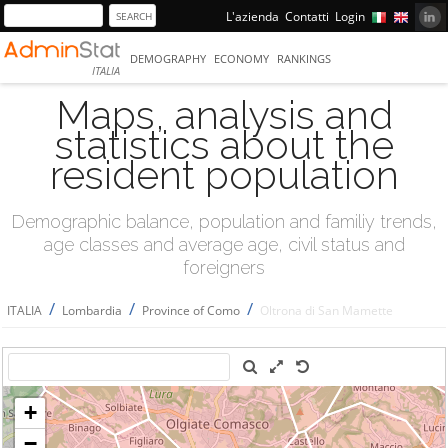
L'azienda
Contatti
Login
DEMOGRAPHY
ECONOMY
RANKINGS
ITALIA
Maps, analysis and
statistics about the
resident population
Demographic balance, population and familiy trends,
age classes and average age, civil status and
foreigners
/
/
/
ITALIA
Lombardia
Province of Como
Oltrona di San Mamette