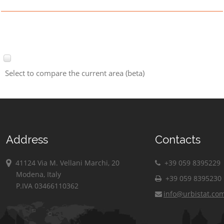
Select to compare the current area (beta)
Address
Contacts
41124 Via M. Vellani Marchi, 20
+39 059 8395229
Modena, Italy
+39 059 8395230
P.IVA 03466110362
info@urbistat.co