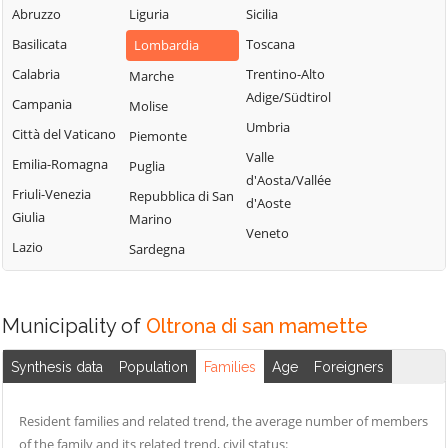
Blessagno
Abruzzo
Liguria
Sicilia
Rezzago
Grandate
Blevio
Basilicata
Toscana
Lombardia
Rodero
Grandola ed Uniti
Bregnano
Calabria
Trentino-Alto
Marche
Rovellasca
Gravedona ed
Adige/Südtirol
Brenna
Campania
Molise
Uniti
Rovello Porro
Umbria
Brienno
Città del Vaticano
Piemonte
Griante
Sala Comacina
Valle
Brunate
Emilia-Romagna
Puglia
Guanzate
San Bartolomeo
d'Aosta/Vallée
Bulgarograsso
Friuli-Venezia
Val Cavargna
Repubblica di San
Inverigo
d'Aoste
Giulia
Marino
Cabiate
San Fermo della
Laglio
Veneto
Lazio
Battaglia
Sardegna
Cadorago
Laino
San Nazzaro Val
Caglio
Lambrugo
Cavargna
Campione d'Italia
Lasnigo
Municipality of
Oltrona di san mamette
San Siro
Cantù
Lezzeno
Schignano
Synthesis data
Population
Families
Age
Foreigners
Canzo
Limido Comasco
Senna Comasco
Capiago
Lipomo
Solbiate con
Resident families and related trend, the average number of members
Intimiano
Livo
Cagno
of the family and its related trend, civil status: