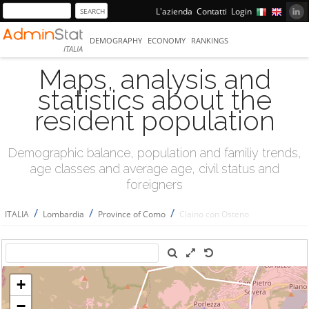
L'azienda
Contatti
Login
DEMOGRAPHY
ECONOMY
RANKINGS
ITALIA
Maps, analysis and
statistics about the
resident population
Demographic balance, population and familiy trends,
age classes and average age, civil status and
foreigners
/
/
/
ITALIA
Lombardia
Province of Como
Claino con Osteno