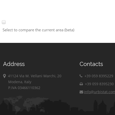
Select to compare the current area (beta)
Address
Contacts
41124 Via M. Vellani Marchi, 20
+39 059 8395229
Modena, Italy
+39 059 8395230
P.IVA 03466110362
info@urbistat.co