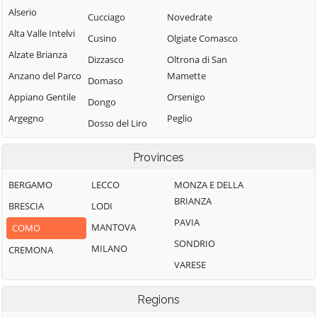
Alserio
Cucciago
Novedrate
Alta Valle Intelvi
Cusino
Olgiate Comasco
Alzate Brianza
Dizzasco
Oltrona di San
Anzano del Parco
Mamette
Domaso
Appiano Gentile
Orsenigo
Dongo
Argegno
Peglio
Dosso del Liro
Arosio
Pianello del Lario
Erba
Provinces
Asso
Pigra
Eupilio
Barni
Plesio
BERGAMO
LECCO
MONZA E DELLA
Faggeto Lario
BRIANZA
Bellagio
Pognana Lario
BRESCIA
LODI
Faloppio
PAVIA
Bene Lario
Ponna
MANTOVA
COMO
Fenegrò
SONDRIO
Beregazzo con
Ponte Lambro
MILANO
CREMONA
Figino Serenza
Figliaro
VARESE
Porlezza
Fino Mornasco
Binago
Proserpio
Garzeno
Regions
Bizzarone
Pusiano
Gera Lario