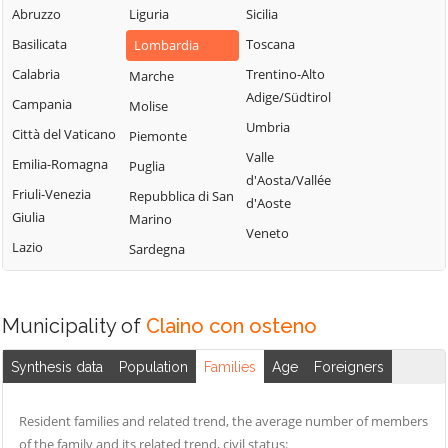
Blessagno
Abruzzo
Liguria
Sicilia
Rezzago
Grandate
Blevio
Basilicata
Toscana
Lombardia
Rodero
Grandola ed Uniti
Bregnano
Calabria
Trentino-Alto
Marche
Rovellasca
Gravedona ed
Adige/Südtirol
Brenna
Campania
Molise
Uniti
Rovello Porro
Umbria
Brienno
Città del Vaticano
Piemonte
Griante
Sala Comacina
Valle
Brunate
Emilia-Romagna
Puglia
Guanzate
San Bartolomeo
d'Aosta/Vallée
Bulgarograsso
Val Cavargna
Friuli-Venezia
Repubblica di San
Inverigo
d'Aoste
Giulia
Marino
Cabiate
San Fermo della
Laglio
Veneto
Battaglia
Lazio
Sardegna
Cadorago
Laino
San Nazzaro Val
Caglio
Lambrugo
Cavargna
Campione d'Italia
Lasnigo
Municipality of
Claino con osteno
San Siro
Cantù
Lezzeno
Schignano
Synthesis data
Population
Families
Age
Foreigners
Canzo
Limido Comasco
Senna Comasco
Capiago
Lipomo
Solbiate con
Resident families and related trend, the average number of members
Intimiano
Livo
Cagno
of the family and its related trend, civil status: