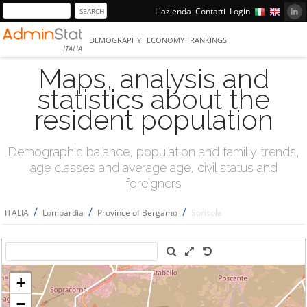
L'azienda
Contatti
Login
DEMOGRAPHY
ECONOMY
RANKINGS
ITALIA
Maps, analysis and
statistics about the
resident population
Demographic balance, population and familiy trends,
age classes and average age, civil status and
foreigners
/
/
/
ITALIA
Lombardia
Province of Bergamo
Sorisole