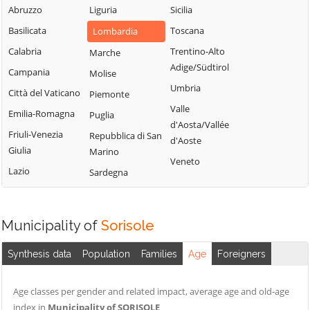
Fiorano al Serio
Abruzzo
Liguria
Sicilia
Roncobello
Aviatico
Fontanella
Basilicata
Toscana
Lombardia
Roncola
Azzano San
Fonteno
Paolo
Calabria
Trentino-Alto
Marche
Rota d'Imagna
Adige/Südtirol
Foppolo
Azzone
Campania
Molise
Rovetta
Umbria
Foresto Sparso
Bagnatica
Città del Vaticano
Piemonte
San Giovanni
Valle
Fornovo San
Bianco
Barbata
Emilia-Romagna
Puglia
d'Aosta/Vallée
Giovanni
San Paolo
Bariano
Friuli-Venezia
Repubblica di San
d'Aoste
Fuipiano Valle
d'Argon
Giulia
Marino
Barzana
Veneto
Imagna
San Pellegrino
Lazio
Sardegna
Bedulita
Gandellino
Terme
Berbenno
Gandino
Sant'Omobono
Bergamo
Terme
Municipality of
Sorisole
Gandosso
Berzo San Fermo
Santa Brigida
Gaverina Terme
Synthesis data
Population
Families
Age
Foreigners
Bianzano
Sarnico
Gazzaniga
Blello
Scanzorosciate
Ghisalba
Age classes per gender and related impact, average age and old-age
Bolgare
Schilpario
index in
Municipality of SORISOLE