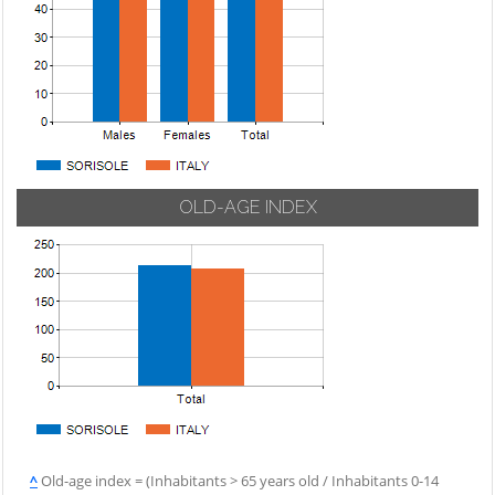
Vigolo
Palosco
Cerete
Villa d'Adda
Parre
Chignolo d'Isola
Villa d'Almè
Parzanica
Chiuduno
Villa d'Ogna
Pedrengo
Cisano
Villa di Serio
Peia
Bergamasco
Villongo
Pianico
Ciserano
Vilminore di
OLD-AGE INDEX
Piario
Cividate al Piano
Scalve
Piazza Brembana
Clusone
Zandobbio
Colere
Zanica
Cologno al Serio
Zogno
Colzate
Comun Nuovo
Corna Imagna
Cornalba
^
Old-age index = (Inhabitants > 65 years old / Inhabitants 0-14