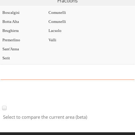
Fractions
Boscalgisi
Comunelli
Botta Alta
Comunelli
Brughiera
Lacsolo
Premerlino
Valli
Sant'Anna
Serit
Select to compare the current area (beta)