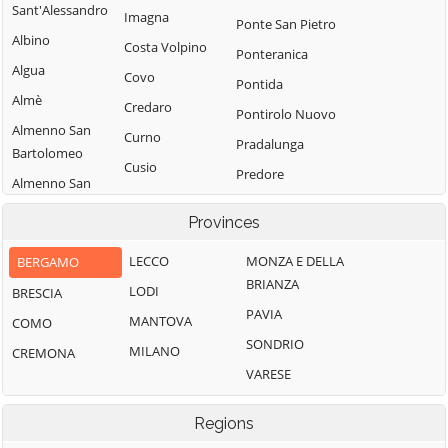
Sant'Alessandro
Imagna
Ponte San Pietro
Albino
Costa Volpino
Ponteranica
Algua
Covo
Pontida
Almè
Credaro
Pontirolo Nuovo
Almenno San
Curno
Pradalunga
Bartolomeo
Cusio
Predore
Almenno San
Dalmine
Premolo
Salvatore
Provinces
Dossena
Presezzo
Alzano
Endine Gaiano
Lombardo
LECCO
MONZA E DELLA
BERGAMO
Pumenengo
BRIANZA
Entratico
Ambivere
LODI
BRESCIA
Ranica
PAVIA
Fara Gera d'Adda
Antegnate
MANTOVA
COMO
Ranzanico
SONDRIO
Fara Olivana con
Arcene
MILANO
CREMONA
Riva di Solto
Sola
VARESE
Ardesio
Rogno
Filago
Arzago d'Adda
Romano di
Regions
Fino del Monte
Lombardia
Averara