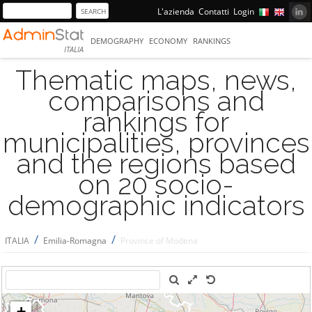
L'azienda
Contatti
Login
DEMOGRAPHY
ECONOMY
RANKINGS
ITALIA
Thematic maps, news,
comparisons and
rankings for
municipalities, provinces
and the regions based
on 20 socio-
demographic indicators
/
/
ITALIA
Emilia-Romagna
Province of Modena