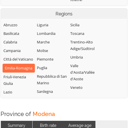
Regions
Abruzzo
Liguria
Sicilia
Basilicata
Lombardia
Toscana
Calabria
Marche
Trentino-Alto
Adige/Südtirol
Campania
Molise
Umbria
Città del Vaticano
Piemonte
Valle
Puglia
Emilia-Romagna
d'Aosta/Vallée
Repubblica di San
Friuli-Venezia
d'Aoste
Marino
Giulia
Veneto
Sardegna
Lazio
Province of
Modena
Summary
Birth rate
Average age