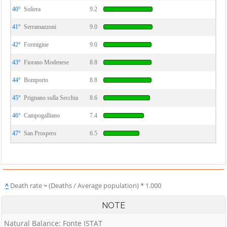
40°
Soliera
9.2
41°
Serramazzoni
9.0
42°
Formigine
9.0
43°
Fiorano Modenese
8.8
44°
Bomporto
8.8
45°
Prignano sulla Secchia
8.6
46°
Campogalliano
7.4
47°
San Prospero
6.5
^
Death rate = (Deaths / Average population) * 1.000
NOTE
Natural Balance: Fonte ISTAT