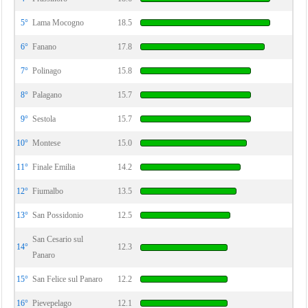
5°
Lama Mocogno
18.5
6°
Fanano
17.8
7°
Polinago
15.8
8°
Palagano
15.7
9°
Sestola
15.7
10°
Montese
15.0
11°
Finale Emilia
14.2
12°
Fiumalbo
13.5
13°
San Possidonio
12.5
San Cesario sul
14°
12.3
Panaro
15°
San Felice sul Panaro
12.2
16°
Pievepelago
12.1