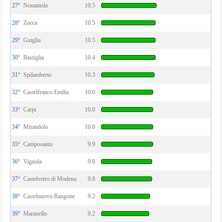
27°
Nonantola
10.5
28°
Zocca
10.5
29°
Guiglia
10.5
30°
Bastiglia
10.4
31°
Spilamberto
10.3
32°
Castelfranco Emilia
10.0
33°
Carpi
10.0
34°
Mirandola
10.0
35°
Camposanto
9.9
36°
Vignola
9.8
37°
Castelvetro di Modena
9.8
38°
Castelnuovo Rangone
9.2
39°
Maranello
9.2