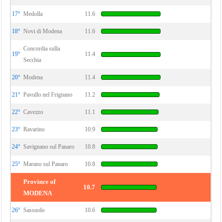
17°
Medolla
11.6
18°
Novi di Modena
11.6
Concordia sulla
19°
11.4
Secchia
20°
Modena
11.4
21°
Pavullo nel Frignano
11.2
22°
Cavezzo
11.1
23°
Ravarino
10.9
24°
Savignano sul Panaro
10.8
25°
Marano sul Panaro
10.8
Province of
10.7
MODENA
26°
Sassuolo
10.6