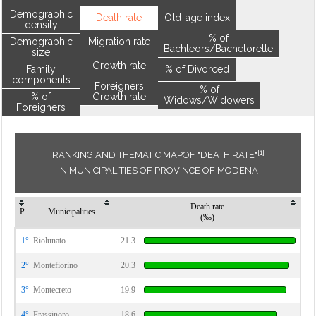
Demographic
Death rate
Old-age index
density
% of
Demographic
Migration rate
Bachleors/Bachelorette
size
Growth rate
Family
% of Divorced
components
Foreigners
% of
% of
Growth rate
Widows/Widowers
Foreigners
[1]
RANKING AND THEMATIC MAPOF "DEATH RATE"
IN MUNICIPALITIES OF PROVINCE OF MODENA
Death rate
P
Municipalities
(‰)
1°
Riolunato
21.3
2°
Montefiorino
20.3
3°
Montecreto
19.9
4°
Frassinoro
18.6