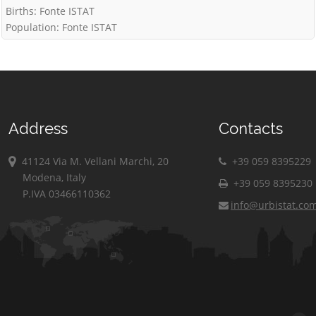
Births: Fonte ISTAT
Population: Fonte ISTAT
Address
Contacts
41124 Via M. Vellani Marchi, 20
+39 059 8395229
Modena, Italy
+39 059 8395230
P.IVA 03466110362
info@urbistat.co