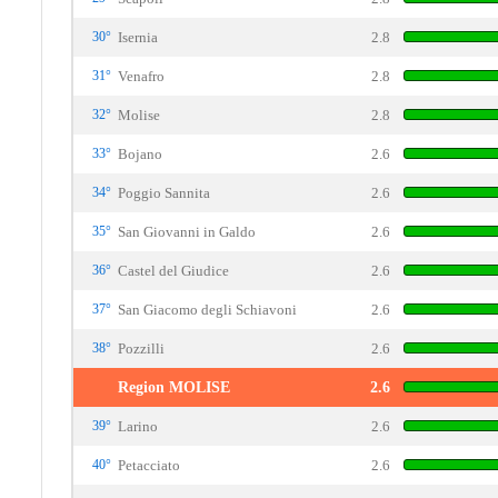
30°
Isernia
2.8
31°
Venafro
2.8
32°
Molise
2.8
33°
Bojano
2.6
34°
Poggio Sannita
2.6
35°
San Giovanni in Galdo
2.6
36°
Castel del Giudice
2.6
37°
San Giacomo degli Schiavoni
2.6
38°
Pozzilli
2.6
Region MOLISE
2.6
39°
Larino
2.6
40°
Petacciato
2.6