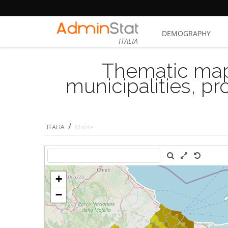
DEMOGRAPHY
ITALIA
Thematic map
municipalities, p
/
ITALIA
Molise