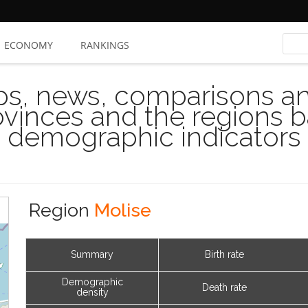
ECONOMY
RANKINGS
s, news, comparisons and
rovinces and the regions 
demographic indicators
Region
Molise
Summary
Birth rate
Demographic
Death rate
density