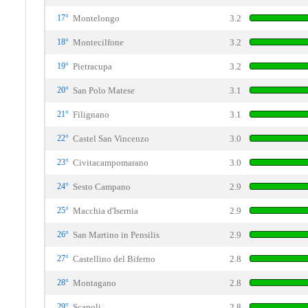
17°
Montelongo
3.2
18°
Montecilfone
3.2
19°
Pietracupa
3.2
20°
San Polo Matese
3.1
21°
Filignano
3.1
22°
Castel San Vincenzo
3.0
23°
Civitacampomarano
3.0
24°
Sesto Campano
2.9
25°
Macchia d'Isernia
2.9
26°
San Martino in Pensilis
2.9
27°
Castellino del Biferno
2.8
28°
Montagano
2.8
29°
Scapoli
2.8