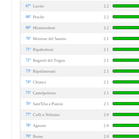
67°
Lucito
2.2
68°
Pesche
2.2
69°
Monteroduni
2.2
70°
Morrone del Sannio
2.1
71°
Ripabottoni
2.1
72°
Bagnoli del Trigno
2.1
73°
Ripalimosani
2.1
74°
Chiauci
2.1
75°
Castelpetroso
2.1
76°
Sant'Elia a Pianisi
2.1
77°
Colli a Volturno
2.0
78°
Agnone
2.0
79°
Busso
2.0