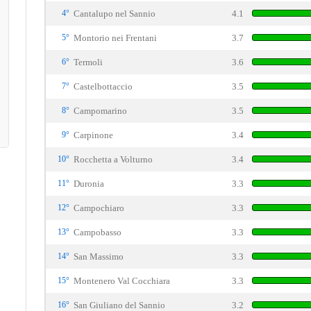
4°
Cantalupo nel Sannio
4.1
5°
Montorio nei Frentani
3.7
6°
Termoli
3.6
7°
Castelbottaccio
3.5
8°
Campomarino
3.5
9°
Carpinone
3.4
10°
Rocchetta a Volturno
3.4
11°
Duronia
3.3
12°
Campochiaro
3.3
13°
Campobasso
3.3
14°
San Massimo
3.3
15°
Montenero Val Cocchiara
3.3
16°
San Giuliano del Sannio
3.2