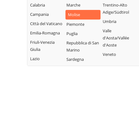
Calabria
Marche
Trentino-Alto
Adige/Südtirol
Campania
Molise
Umbria
Città del Vaticano
Piemonte
Valle
Emilia-Romagna
Puglia
d'Aosta/Vallée
Friuli-Venezia
Repubblica di San
d'Aoste
Giulia
Marino
Veneto
Lazio
Sardegna