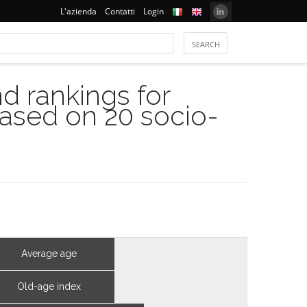
L'azienda
Contatti
Login
 rankings for
based on 20 socio-
Average age
Old-age index