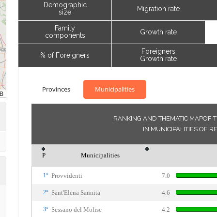
Demographic
Migration rate
size
Family
Growth rate
components
Foreigners
% of Foreigners
Growth rate
Provinces
Municipalities
RANKING AND THEMATIC MAPOF T
IN MUNICIPALITIES OF R
P
Municipalities
1°
Provvidenti
7.0
2°
Sant'Elena Sannita
4.6
3°
Sessano del Molise
4.2