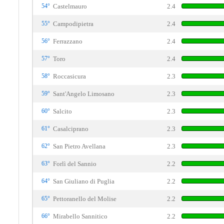
54°
Castelmauro
2.4
55°
Campodipietra
2.4
56°
Ferrazzano
2.4
57°
Toro
2.4
58°
Roccasicura
2.3
59°
Sant'Angelo Limosano
2.3
60°
Salcito
2.3
61°
Casalciprano
2.3
62°
San Pietro Avellana
2.3
63°
Forlì del Sannio
2.2
64°
San Giuliano di Puglia
2.2
65°
Pettoranello del Molise
2.2
66°
Mirabello Sannitico
2.2