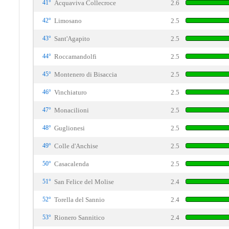
41°
Acquaviva Collecroce
2.6
42°
Limosano
2.5
43°
Sant'Agapito
2.5
44°
Roccamandolfi
2.5
45°
Montenero di Bisaccia
2.5
46°
Vinchiaturo
2.5
47°
Monacilioni
2.5
48°
Guglionesi
2.5
49°
Colle d'Anchise
2.5
50°
Casacalenda
2.5
51°
San Felice del Molise
2.4
52°
Torella del Sannio
2.4
53°
Rionero Sannitico
2.4