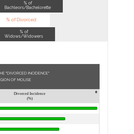
% of
Bachleors/Bachelorette
% of Divorced
% of
Widows/Widowers
HE "DIVORCED INCIDENCE"
EGION OF MOLISE
Divorced Incidence
(%)