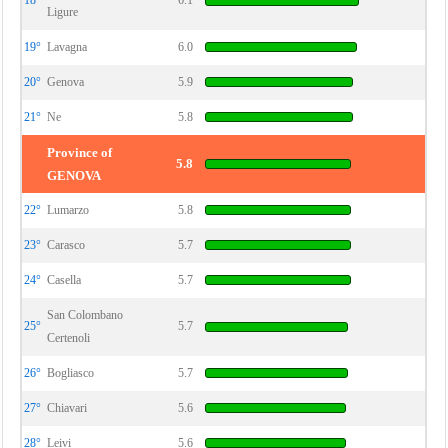
18°
6.1
Ligure
19°
Lavagna
6.0
20°
Genova
5.9
21°
Ne
5.8
Province of
5.8
GENOVA
22°
Lumarzo
5.8
23°
Carasco
5.7
24°
Casella
5.7
San Colombano
25°
5.7
Certenoli
26°
Bogliasco
5.7
27°
Chiavari
5.6
28°
Leivi
5.6