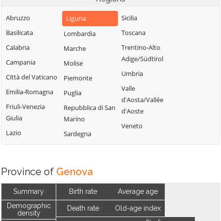
Abruzzo
Sicilia
Liguria
Basilicata
Toscana
Lombardia
Calabria
Trentino-Alto
Marche
Adige/Südtirol
Campania
Molise
Umbria
Città del Vaticano
Piemonte
Valle
Emilia-Romagna
Puglia
d'Aosta/Vallée
Friuli-Venezia
Repubblica di San
d'Aoste
Giulia
Marino
Veneto
Lazio
Sardegna
Province of
Genova
Summary
Birth rate
Average age
Demographic
Death rate
Old-age index
density