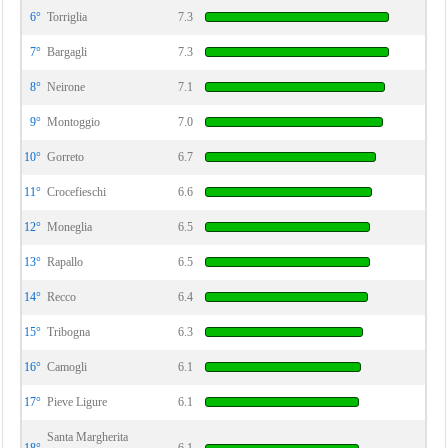
6°
Torriglia
7.3
7°
Bargagli
7.3
8°
Neirone
7.1
9°
Montoggio
7.0
10°
Gorreto
6.7
11°
Crocefieschi
6.6
12°
Moneglia
6.5
13°
Rapallo
6.5
14°
Recco
6.4
15°
Tribogna
6.3
16°
Camogli
6.1
17°
Pieve Ligure
6.1
Santa Margherita