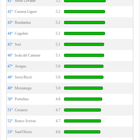
41°
Sestri Levante
5.2
42°
Casarza Ligure
5.2
43°
Rondanina
5.2
44°
Cogoleto
5.2
45°
Sori
5.1
46°
Isola del Cantone
5.1
47°
Avegno
5.0
48°
Serra Riccò
5.0
49°
Mezzanego
5.0
50°
Portofino
4.8
51°
Ceranesi
4.7
52°
Ronco Scrivia
4.7
53°
Sant'Olcese
4.6