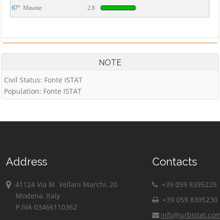
67°
Masone
2.8
NOTE
Civil Status: Fonte ISTAT
Population: Fonte ISTAT
Address
Contacts
41124 Via M. Vellani Marchi, 20
+39 059 8395229
Modena, Italy
+39 059 8395230
P.IVA 03466110362
info@urbistat.co