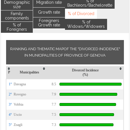
% of
Demographic
Migration rate
Bachleors/Bachelorette
size
Growth rate
Family
% of Divorced
components
Foreigners
% of
% of
Growth rate
Widows/Widowers
Foreigners
RANKING AND THEMATIC MAPOF THE "DIVORCED INCIDENCE"
IN MUNICIPALITIES OF PROVINCE OF GENOVA
Divorced Incidence
P
Municipalities
(%)
1°
Davagna
8.5
2°
Rovegno
7.9
3°
Vobbia
7.7
4°
Uscio
7.5
5°
Zoagli
7.3