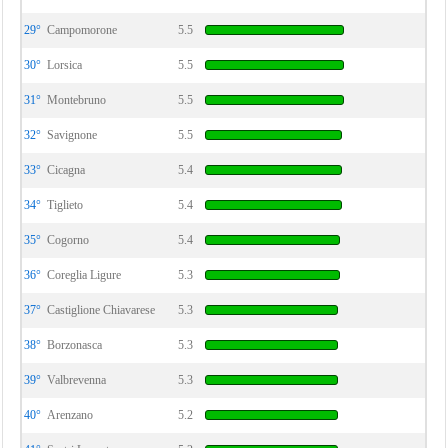
29°
Campomorone
5.5
30°
Lorsica
5.5
31°
Montebruno
5.5
32°
Savignone
5.5
33°
Cicagna
5.4
34°
Tiglieto
5.4
35°
Cogorno
5.4
36°
Coreglia Ligure
5.3
37°
Castiglione Chiavarese
5.3
38°
Borzonasca
5.3
39°
Valbrevenna
5.3
40°
Arenzano
5.2