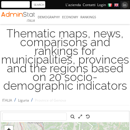
L'azienda
Contatti
Login
DEMOGRAPHY
ECONOMY
RANKINGS
ITALIA
Thematic maps, news,
comparisons and
rankings for
municipalities, provinces
and the regions based
on 20 socio-
demographic indicators
/
/
ITALIA
Liguria
Province of Genova