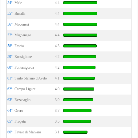
54°
Mele
4.4
55°
Busalla
4.4
56°
Moconesi
4.4
57°
Mignanego
4.4
58°
Fascia
4.3
59°
Rossiglione
4.2
60°
Fontanigorda
4.2
61°
Santo Stefano d'Aveto
4.1
62°
Campo Ligure
4.0
63°
Rezzoaglio
3.9
64°
Orero
3.7
65°
Propata
3.5
66°
Favale di Malvaro
3.1