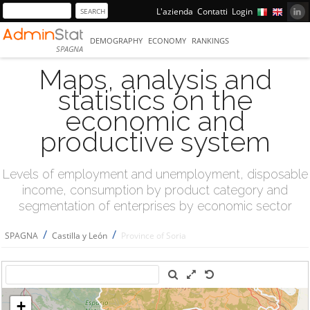
L'azienda
Contatti
Login
DEMOGRAPHY
ECONOMY
RANKINGS
SPAGNA
Maps, analysis and
statistics on the
economic and
productive system
Levels of employment and unemployment, disposable
income, consumption by product category and
segmentation of enterprises by economic sector
/
/
SPAGNA
Castilla y León
Province of Soria