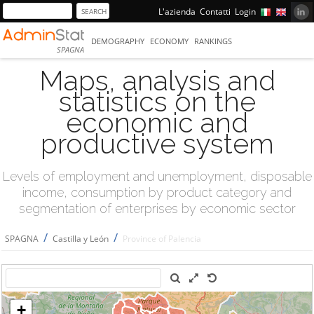
L'azienda
Contatti
Login
DEMOGRAPHY
ECONOMY
RANKINGS
SPAGNA
Maps, analysis and
statistics on the
economic and
productive system
Levels of employment and unemployment, disposable
income, consumption by product category and
segmentation of enterprises by economic sector
/
/
SPAGNA
Castilla y León
Province of Palencia