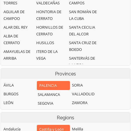
TORRES
VALDECAÑAS
CAMPOS
AGUILAR DE
HONTORIA DE
SAN ROMÁN DE
CAMPOO
CERRATO
LA CUBA
ALAR DEL REY
HORNILLOS DE
SANTA CECILIA
CERRATO
DEL ALCOR
ALBA DE
CERRATO
HUSILLOS
SANTA CRUZ DE
BOEDO
AMAYUELAS DE
ITERO DE LA
ARRIBA
VEGA
SANTERVÁS DE
LA VEGA
AMPUDIA
LA PERNÍA
Provinces
SANTIBÁÑEZ DE
AMUSCO
LA PUEBLA DE
ECLA
VALDAVIA
ANTIGÜEDAD
ÁVILA
SORIA
PALENCIA
SANTIBÁÑEZ DE
LA SERNA
ARCONADA
BURGOS
VALLADOLID
SALAMANCA
LA PEÑA
LA VID DE OJEDA
ASTUDILLO
LEÓN
ZAMORA
SEGOVIA
SANTOYO
LAGARTOS
AUTILLA DEL
SOTO DE
PINO
LANTADILLA
Regions
CERRATO
AUTILLO DE
LEDIGOS
Andalucía
SOTOBAÑADO Y
Melilla
Castilla y León