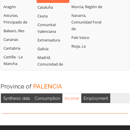
CAMPOS
LOMA DE UCIEZA
PRIORATO
Aragón
Murcia, Región de
Cataluña
AYUELA
LOMAS
TABANERA DE
Asturias,
Navarra,
Ceuta
BALTANÁS
CERRATO
MAGAZ DE
Principado de
Comunidad Foral
Comunitat
BAQUERÍN DE
PISUERGA
TABANERA DE
de
Balears, Illes
Valenciana
CAMPOS
VALDAVIA
MANQUILLOS
País Vasco
Canarias
Extremadura
BÁRCENA DE
TÁMARA DE
MANTINOS
Rioja, La
Cantabria
Galicia
CAMPOS
CAMPOS
MARCILLA DE
Castilla - La
Madrid,
BARRUELO DE
TARIEGO DE
CAMPOS
Mancha
Comunidad de
SANTULLÁN
CERRATO
MAZARIEGOS
BÁSCONES DE
TORQUEMADA
MAZUECOS DE
OJEDA
TORREMORMOJÓN
VALDEGINATE
Province of
PALENCIA
BECERRIL DE
TRIOLLO
MELGAR DE
CAMPOS
Synthesis data
Consumption
Income
Employment
YUSO
VALBUENA DE
BELMONTE DE
PISUERGA
MENESES DE
CAMPOS
CAMPOS
VALDE-UCIEZA
BERZOSILLA
MICIECES DE
VALDEOLMILLOS
BOADA DE