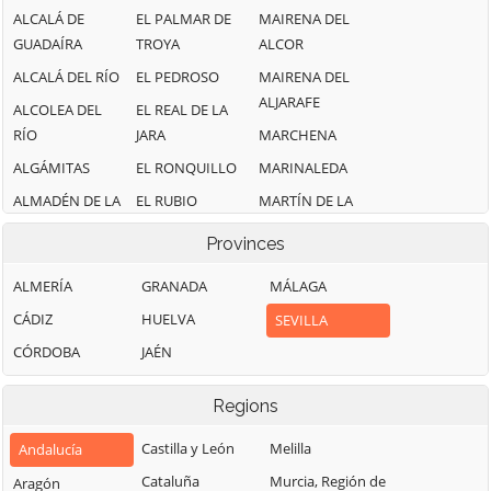
ALCALÁ DE
EL PALMAR DE
MAIRENA DEL
GUADAÍRA
TROYA
ALCOR
ALCALÁ DEL RÍO
EL PEDROSO
MAIRENA DEL
ALJARAFE
ALCOLEA DEL
EL REAL DE LA
RÍO
JARA
MARCHENA
ALGÁMITAS
EL RONQUILLO
MARINALEDA
ALMADÉN DE LA
EL RUBIO
MARTÍN DE LA
PLATA
JARA
EL SAUCEJO
Provinces
ALMENSILLA
MONTELLANO
EL VISO DEL
ALMERÍA
GRANADA
MÁLAGA
ARAHAL
ALCOR
MORÓN DE LA
FRONTERA
CÁDIZ
HUELVA
SEVILLA
AZNALCÁZAR
ESPARTINAS
OLIVARES
CÓRDOBA
JAÉN
AZNALCÓLLAR
ESTEPA
OSUNA
BADOLATOSA
FUENTES DE
Regions
ANDALUCÍA
PALOMARES DEL
BENACAZÓN
RÍO
GELVES
Castilla y León
Melilla
Andalucía
BOLLULLOS DE
PARADAS
LA MITACIÓN
GERENA
Cataluña
Murcia, Región de
Aragón