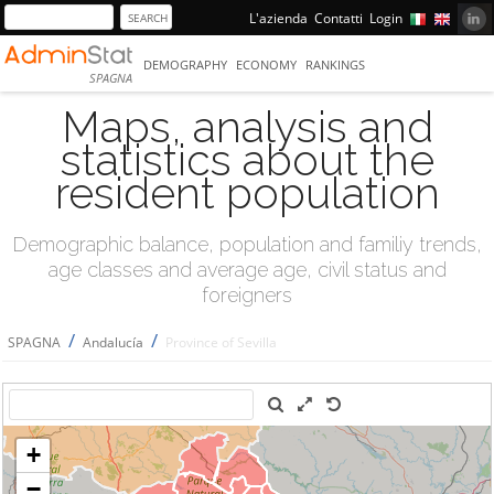
L'azienda
Contatti
Login
DEMOGRAPHY
ECONOMY
RANKINGS
SPAGNA
Maps, analysis and
statistics about the
resident population
Demographic balance, population and familiy trends,
age classes and average age, civil status and
foreigners
/
/
SPAGNA
Andalucía
Province of Sevilla