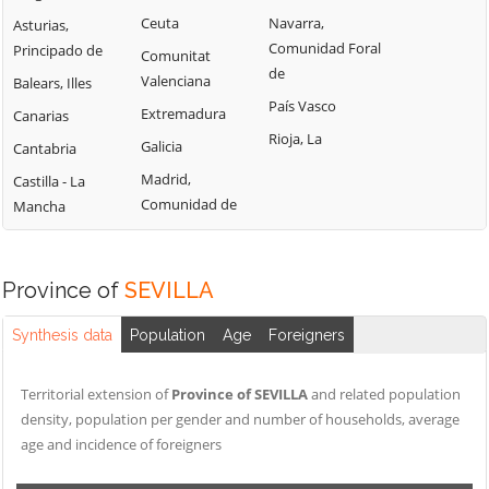
PEDRERA
BORMUJOS
GILENA
Ceuta
Navarra,
Asturias,
PEÑAFLOR
Comunidad Foral
Principado de
BRENES
GINES
Comunitat
de
Valenciana
PILAS
Balears, Illes
BURGUILLOS
GUADALCANAL
País Vasco
Extremadura
PRUNA
Canarias
CAMAS
GUILLENA
Rioja, La
Galicia
SALTERAS
Cantabria
CAÑADA ROSAL
HERRERA
Madrid,
SAN JUAN DE
Castilla - La
CANTILLANA
HUÉVAR DEL
Comunidad de
AZNALFARACHE
Mancha
ALJARAFE
CARMONA
SAN NICOLÁS
ISLA MAYOR
CARRIÓN DE LOS
DEL PUERTO
CÉSPEDES
LA ALGABA
Province of
SEVILLA
SANLÚCAR LA
CASARICHE
LA CAMPANA
MAYOR
Synthesis data
Population
Age
Foreigners
CASTILBLANCO
LA LUISIANA
SANTIPONCE
DE LOS ARROYOS
LA PUEBLA DE
SEVILLA
Territorial extension of
Province of SEVILLA
and related population
CASTILLEJA DE
CAZALLA
TOCINA
density, population per gender and number of households, average
GUZMÁN
LA PUEBLA DE
age and incidence of foreigners
TOMARES
CASTILLEJA DE LA
LOS INFANTES
CUESTA
UMBRETE