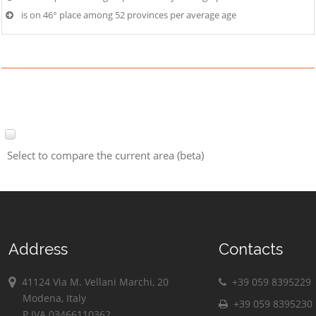
is on 46° place among 52 provinces per average age
Select to compare the current area (beta)
Address
Contacts
41124 Via M. Vellani Marchi, 20
+39 059 8395229
Modena, Italy
+39 059 8395230
P.IVA 03466110362