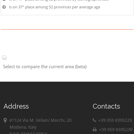
is on 37° place among 52 provinces per average age
Select to compare the current area (beta)
Address
Contacts
41124 Via M. Vellani Marchi, 20
+39 059 8395229
Modena, Italy
+39 059 8395230
P.IVA 03466110362