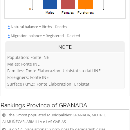
DEHESAS DE
ZAFARRAYA
GUADIX
ZAGRA
DEHESAS VIEJAS
ZÚJAR
^
Natural balance = Births - Deaths
DEIFONTES
^
Migration balance = Registered - Deleted
NOTE
Population: Fonte INE
Males: Fonte INE
Families: Fonte Elaborazioni Urbistat su dati INE
Foreigners: Fonte INE
Surface (Km2): Fonte Elaborazioni Urbistat
Rankings
Province of GRANADA
the 5 most populated Municipalities: GRANADA, MOTRIL,
ALMUÑÉCAR, ARMILLA e LAS GABIAS
is on 17° place among 52 provinces by demographic size