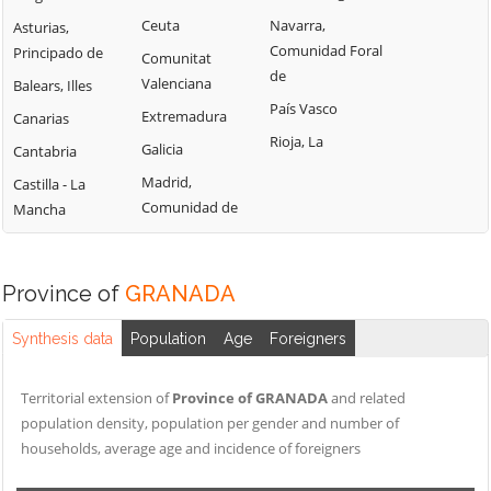
ALQUIFE
GOR
PAMPANEIRA
Ceuta
Navarra,
Asturias,
ARENAS DEL REY
GORAFE
Comunidad Foral
Principado de
PEDRO
Comunitat
ARMILLA
de
GRANADA
MARTÍNEZ
Valenciana
Balears, Illes
ATARFE
País Vasco
GUADAHORTUNA
PELIGROS
Extremadura
Canarias
BAZA
Rioja, La
GUADIX
PÍÑAR
Galicia
Cantabria
BEAS DE
GUALCHOS
PINOS GENIL
Madrid,
Castilla - La
GRANADA
Comunidad de
Mancha
GÜÉJAR SIERRA
PINOS PUENTE
BEAS DE GUADIX
GÜEVÉJAR
POLÍCAR
BENALÚA
HUÉLAGO
POLOPOS
Province of
GRANADA
BENALÚA DE LAS
HUÉNEJA
PÓRTUGOS
VILLAS
Synthesis data
Population
Age
Foreigners
HUÉSCAR
PUEBLA DE DON
BENAMAUREL
FADRIQUE
HUÉTOR DE
BÉRCHULES
Territorial extension of
Province of GRANADA
and related
SANTILLÁN
PULIANAS
BUBIÓN
population density, population per gender and number of
HUÉTOR TÁJAR
PURULLENA
households, average age and incidence of foreigners
BUSQUÍSTAR
HUÉTOR VEGA
QUÉNTAR
CACÍN