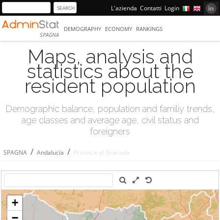
L'azienda
Contatti
Login
DEMOGRAPHY
ECONOMY
RANKINGS
SPAGNA
Maps, analysis and
statistics about the
resident population
Demographic balance, population and familiy trends,
age classes and average age, civil status and
foreigners
/
/
SPAGNA
Andalucía
Province of Granada