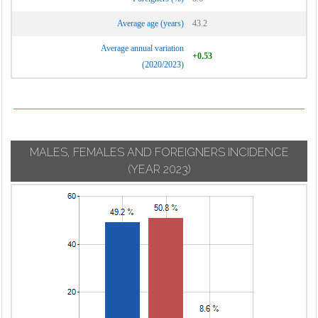
LÁCHAR
CHURRIANA DE
VALLE DEL
LANJARÓN
Average age (years)
43.2
LA VEGA
ZALABÍ
LANTEIRA
Average annual variation
CIJUELA
VÁLOR
+0.53
LAS GABIAS
(2020/2023)
COGOLLOS DE
VEGAS DEL
LECRÍN
GUADIX
GENIL
LENTEGÍ
COGOLLOS DE
VÉLEZ DE
LA VEGA
LOBRAS
BENAUDALLA
COLOMERA
LOJA
MALES, FEMALES AND FOREIGNERS INCIDENCE
VENTAS DE
CORTES DE BAZA
HUELMA
(YEAR 2023)
LOS GUÁJARES
CORTES Y
VILLA DE OTURA
LUGROS
GRAENA
VILLAMENA
LÚJAR
CUEVAS DEL
VILLANUEVA DE
MARACENA
CAMPO
LAS TORRES
MARCHAL
CÚLLAR
VILLANUEVA
CÚLLAR VEGA
MESÍA
DARRO
VÍZNAR